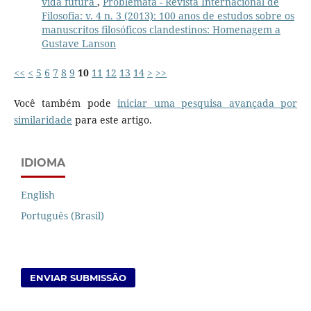
vida futura
,
Problemata - Revista Internacional de
Filosofia: v. 4 n. 3 (2013): 100 anos de estudos sobre os
manuscritos filosóficos clandestinos: Homenagem a
Gustave Lanson
<<
<
5
6
7
8
9
10
11
12
13
14
>
>>
Você também pode
iniciar uma pesquisa avançada por
similaridade
para este artigo.
IDIOMA
English
Português (Brasil)
ENVIAR SUBMISSÃO