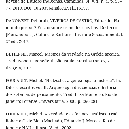
Revista de Estudos Indígenas, Campinas, SP, v. 1, n. 1, p. 53–
77, 2019. DOI: 10.20396/maloca.v1i1.13197.
DANOWSKI, Déborah; VIVEIROS DE CASTRO, Eduardo. Há
mundo por vir? Ensaio sobre os medos e os fins. Desterro
[Florianópolis]: Cultura e Barbárie: Instituto Socioambiental,
2ª ed.. 2017.
DETIENNE, Marcel. Mestres da verdade na Grécia arcaica.
Trad. Ivone C. Benedetti. São Paulo: Martins Fontes, 2º
tiragem, 2019.
FOUCAULT, Michel. “Nietzsche, a genealogia, a história”. In:
Ditos e escritos vol. II. Arqueologia das ciências e história
dos sistemas de pensamento. Trad. Elisa Monteiro. Rio de
Janeiro: Forense Universitária, 2000, p. 260-281.
FOUCAULT, Michel. A verdade e as formas jurídicas. Trad.
Roberto C. de Melo Machado, Eduardo J. Moraes. Rio de
Janeiro: NAU editora, 3ª ed., 2002.