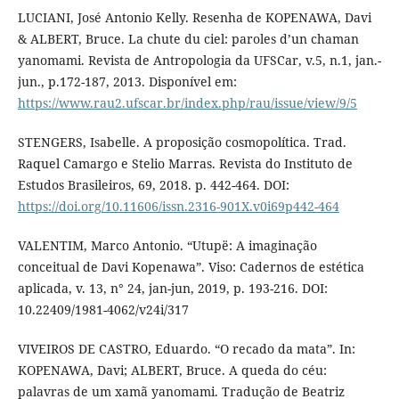
LUCIANI, José Antonio Kelly. Resenha de KOPENAWA, Davi
& ALBERT, Bruce. La chute du ciel: paroles d’un chaman
yanomami. Revista de Antropologia da UFSCar, v.5, n.1, jan.-
jun., p.172-187, 2013. Disponível em:
https://www.rau2.ufscar.br/index.php/rau/issue/view/9/5
STENGERS, Isabelle. A proposição cosmopolítica. Trad.
Raquel Camargo e Stelio Marras. Revista do Instituto de
Estudos Brasileiros, 69, 2018. p. 442-464. DOI:
https://doi.org/10.11606/issn.2316-901X.v0i69p442-464
VALENTIM, Marco Antonio. “Utupë: A imaginação
conceitual de Davi Kopenawa”. Viso: Cadernos de estética
aplicada, v. 13, n° 24, jan-jun, 2019, p. 193-216. DOI:
10.22409/1981-4062/v24i/317
VIVEIROS DE CASTRO, Eduardo. “O recado da mata”. In:
KOPENAWA, Davi; ALBERT, Bruce. A queda do céu:
palavras de um xamã yanomami. Tradução de Beatriz