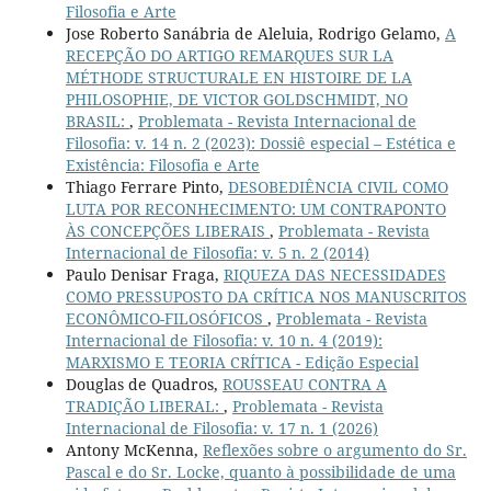
Filosofia e Arte
Jose Roberto Sanábria de Aleluia, Rodrigo Gelamo,
A
RECEPÇÃO DO ARTIGO REMARQUES SUR LA
MÉTHODE STRUCTURALE EN HISTOIRE DE LA
PHILOSOPHIE, DE VICTOR GOLDSCHMIDT, NO
BRASIL:
,
Problemata - Revista Internacional de
Filosofia: v. 14 n. 2 (2023): Dossiê especial – Estética e
Existência: Filosofia e Arte
Thiago Ferrare Pinto,
DESOBEDIÊNCIA CIVIL COMO
LUTA POR RECONHECIMENTO: UM CONTRAPONTO
ÀS CONCEPÇÕES LIBERAIS
,
Problemata - Revista
Internacional de Filosofia: v. 5 n. 2 (2014)
Paulo Denisar Fraga,
RIQUEZA DAS NECESSIDADES
COMO PRESSUPOSTO DA CRÍTICA NOS MANUSCRITOS
ECONÔMICO-FILOSÓFICOS
,
Problemata - Revista
Internacional de Filosofia: v. 10 n. 4 (2019):
MARXISMO E TEORIA CRÍTICA - Edição Especial
Douglas de Quadros,
ROUSSEAU CONTRA A
TRADIÇÃO LIBERAL:
,
Problemata - Revista
Internacional de Filosofia: v. 17 n. 1 (2026)
Antony McKenna,
Reflexões sobre o argumento do Sr.
Pascal e do Sr. Locke, quanto à possibilidade de uma