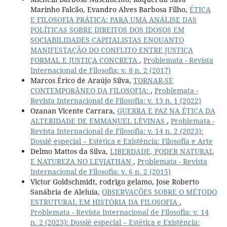
Marinho Falcão, Evandro Alves Barbosa Filho,
ÉTICA
E FILOSOFIA PRÁTICA: PARA UMA ANÁLISE DAS
POLÍTICAS SOBRE DIREITOS DOS IDOSOS EM
SOCIABILIDADES CAPITALISTAS ENQUANTO
MANIFESTAÇÃO DO CONFLITO ENTRE JUSTIÇA
FORMAL E JUSTIÇA CONCRETA
,
Problemata - Revista
Internacional de Filosofia: v. 8 n. 2 (2017)
Marcos Érico de Araújo Silva,
TORNAR-SE
CONTEMPORÂNEO DA FILOSOFIA:
,
Problemata -
Revista Internacional de Filosofia: v. 13 n. 1 (2022)
Ozanan Vicente Carrara,
GUERRA E PAZ NA ÉTICA DA
ALTERIDADE DE EMMANUEL LÉVINAS
,
Problemata -
Revista Internacional de Filosofia: v. 14 n. 2 (2023):
Dossiê especial – Estética e Existência: Filosofia e Arte
Delmo Mattos da Silva,
LIBERDADE, PODER NATURAL
E NATUREZA NO LEVIATHAN
,
Problemata - Revista
Internacional de Filosofia: v. 6 n. 2 (2015)
Victor Goldschmidt, rodrigo gelamo, Jose Roberto
Sanábria de Aleluia,
OBSERVAÇÕES SOBRE O MÉTODO
ESTRUTURAL EM HISTÓRIA DA FILOSOFIA
,
Problemata - Revista Internacional de Filosofia: v. 14
n. 2 (2023): Dossiê especial – Estética e Existência: