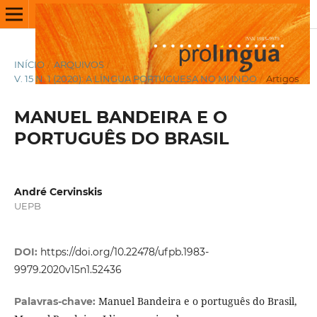
INÍCIO
/
ARQUIVOS
/
V. 15 N. 1 (2020): A LÍNGUA PORTUGUESA NO MUNDO
/
Artigos
MANUEL BANDEIRA E O
PORTUGUÊS DO BRASIL
André Cervinskis
UEPB
DOI:
https://doi.org/10.22478/ufpb.1983-
9979.2020v15n1.52436
Manuel Bandeira e o português do Brasil,
Palavras-chave: