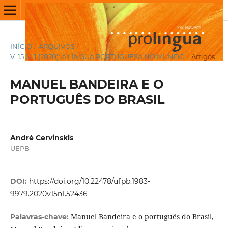
INÍCIO
/
ARQUIVOS
/
V. 15 N. 1 (2020): A LÍNGUA PORTUGUESA NO MUNDO
/
Artigos
MANUEL BANDEIRA E O
PORTUGUÊS DO BRASIL
André Cervinskis
UEPB
DOI:
https://doi.org/10.22478/ufpb.1983-
9979.2020v15n1.52436
Manuel Bandeira e o português do Brasil,
Palavras-chave: