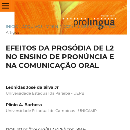
INÍCIO
/
ARQUIVOS
/
V. 16 N. 1 (2021): NÚMERO ATEMÁTICO
/
Artigos
EFEITOS DA PROSÓDIA DE L2
NO ENSINO DE PRONÚNCIA E
NA COMUNICAÇÃO ORAL
Leônidas José da Silva Jr
Universidade Estadual da Paraíba - UEPB
Plínio A. Barbosa
Universidade Estadual de Campinas - UNICAMP
DOI:
https://doi.org/10.22478/ufpb.1983-