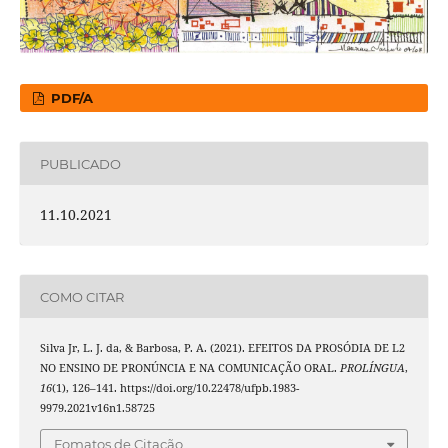
PDF/A
PUBLICADO
11.10.2021
COMO CITAR
Silva Jr, L. J. da, & Barbosa, P. A. (2021). EFEITOS DA PROSÓDIA DE L2
NO ENSINO DE PRONÚNCIA E NA COMUNICAÇÃO ORAL.
PROLÍNGUA
,
16
(1), 126–141. https://doi.org/10.22478/ufpb.1983-
9979.2021v16n1.58725
Fomatos de Citação