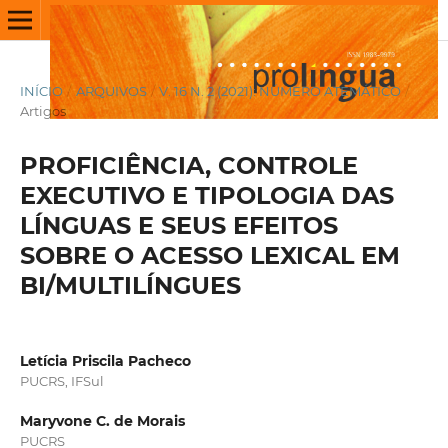
INÍCIO
/
ARQUIVOS
/
V. 16 N. 2 (2021): NÚMERO ATEMÁTICO
/
Artigos
PROFICIÊNCIA, CONTROLE
EXECUTIVO E TIPOLOGIA DAS
LÍNGUAS E SEUS EFEITOS
SOBRE O ACESSO LEXICAL EM
BI/MULTILÍNGUES
Letícia Priscila Pacheco
PUCRS, IFSul
Maryvone C. de Morais
PUCRS