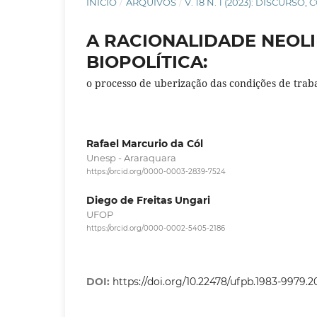
INÍCIO
/
ARQUIVOS
/
V. 18 N. 1 (2023): DISCUR
A RACIONALIDADE NEOLI
BIOPOLÍTICA:
o processo de uberização das condições de traba
Rafael Marcurio da Cól
Unesp - Araraquara
https://orcid.org/0000-0003-2839-7524
Diego de Freitas Ungari
UFOP
https://orcid.org/0000-0002-5405-2186
DOI:
https://doi.org/10.22478/ufpb.1983-9979.