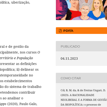
lítica, uberização,
PDF/A
ral e de gestão da
PUBLICADO
ncipalmente, nos cursos
O
erritório e População
04.11.2023
presentar as definições
política; ii) delinear os
contemporaneidade no
COMO CITAR
r os estabelecimentos
ão do sistema de trabalho
Cól, R. M. da, & de Freitas Ungari, D.
pretendemos contribuir
(2023). A RACIONALIDADE
s ao analisar o
NEOLIBERAL E A FORMA DE GESTÃ
 Apps
(2020), Paulo Galo,
DA BIOPOLÍTICA:: o processo de