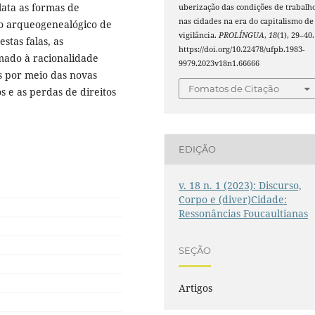
lata as formas de
uberização das condições de trabalh
nas cidades na era do capitalismo de
do arqueogenealógico de
vigilância.
PROLÍNGUA
,
18
(1), 29–40.
stas falas, as
https://doi.org/10.22478/ufpb.1983-
omado à racionalidade
9979.2023v18n1.66666
s por meio das novas
Fomatos de Citação
os e as perdas de direitos
EDIÇÃO
v. 18 n. 1 (2023): Discurso,
Corpo e (diver)Cidade:
Ressonâncias Foucaultianas
SEÇÃO
Artigos