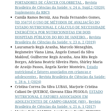
PORTADORES DE CÂNCER COLORRETAL
,
Revista
Brasileira de Ciências da Saúde: v. 24 n. Supl.2 (2020):
Suplemento da RBCS
Camila Ramos Berniz, Ana Paula Fernandes Gomes,
[ID 35673] O USO DE MÉTODOS DE AVALIAÇÃO DO
ESTADO NUTRICIONAL E CÁLCULO DE NECESSIDADE
ENERGÉTICA POR NUTRICIONISTAS EM DOIS
HOSPITAIS PÚBLICOS DO RIO DE JANEIRO.
,
Revista
Brasileira de Ciências da Saúde: v. 23 n. 2 (2019)
Lauramaris Regis Aranha, Marcelo Meneghim,
Regismeire Viana Lima, Ângelo Esmael da Silva
Maklouf, Guilherme Regis Aranha, Ana Rita Regis
Borges, Adriana Beatriz Silveira Pinto, Shirley Maria
de Araújo Passos, Ângela Xavier Monteiro,
Estado
nutricional e fatores associados em crianças e
adolescentes
,
Revista Brasileira de Ciências da Saúde:
v. 28 n. 1 (2024)
Cristina Correa Da Silva LUBAS, Marjorie Cristina
Caliani De QUEIROZ, Giovana Eliza PEGOLO,
ESTADO
NUTRICIONAL E FATORES ASSOCIADOS EM
ADOLESCENTES DE CAMPO GRANDE (MS)
,
Revista
Brasileira de Ciências da Saúde: v. 21 n. 1 (2017)