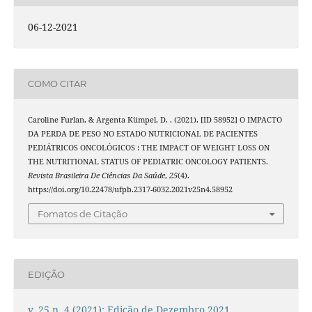
06-12-2021
COMO CITAR
Caroline Furlan, & Argenta Kümpel, D. . (2021). [ID 58952] O IMPACTO
DA PERDA DE PESO NO ESTADO NUTRICIONAL DE PACIENTES
PEDIÁTRICOS ONCOLÓGICOS : THE IMPACT OF WEIGHT LOSS ON
THE NUTRITIONAL STATUS OF PEDIATRIC ONCOLOGY PATIENTS.
Revista Brasileira De Ciências Da Saúde
,
25
(4).
https://doi.org/10.22478/ufpb.2317-6032.2021v25n4.58952
Fomatos de Citação
EDIÇÃO
v. 25 n. 4 (2021): Edição de Dezembro 2021