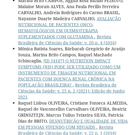
Marina Brito CAMPOS, Aggda Rosa Bazilio PEIXOTO,
Malaine Morais ALVES, Ana Paula Perillo Ferreira
CARVALHO, Andreia Rodrigues do Carmo BRASIL,
Nayanne Duarte Madeira CARVALHO,
AVALIAÇÃO
NUTRICIONAL DE PACIENTES ONCO-
HEMATOLÓGICOS EM QUIMIOTERAPIA
SUPLEMENTADOS COM GLUTAMINA
,
Revista
Brasileira de Ciências da Saúde: v. 20 n. 4 (2016)
Mônica Batista Soares, Bárbarah Gregório de Araújo
Souza, Marina Brito Campos, Raquel Machado
Schincaglia,
[ID 54107] O NUTRITION IMPACT
SYMPTOMS (NIS) PODE SER UTILIZADO COMO UM
INSTRUMENTO DE TRIAGEM NUTRICIONAL EM
PACIENTES COM DOENÇA RENAL CRÔNICA NA
POPULAÇÃO BRASILEIRA?
,
Revista Brasileira de
Ciências da Saúde: v. 25 n. 2 (2021): Edição de Junho
2021
Raquel Lisboa OLIVEIRA, Cristiane Fonseca ALMEIDA,
Raquel de Vasconcellos Carvalhaes OLIVEIRA, Beatriz
GRINSZTEJN, Marcus Tulius Teixeira SILVA, Patrícia
Dias de BRITO,
DESNUTRIÇÃO E QUALIDADE DE VIDA
EM PESSOAS VIVENDO COM HIV/AIDS
,
Revista
Brasileira de Ciências da Saúde: v. 22 n. 1 (2018)