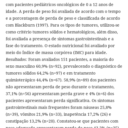
com pacientes pediátricos oncológicos de 0 a 12 anos de
idade. A perda de peso foi avaliada de acordo com o tempo
e a porcentagem de perda de peso e classificada de acordo
com Blackburn (1997). Para os tipos de tumores, utilizou-se
como critério tumores sólidos e hematológicos, além disso,
foi avaliada a presença de sintomas gastrointestinais e a
fase do tratamento. O estado nutricional foi avaliado por
meio do Índice de massa corpórea (IMC) para idade.
Resultados:
Foram avaliados 151 pacientes, a maioria do
sexo masculino 60,9% (n=92), prevalecendo o diagnóstico de
tumores sólidos 64,2% (n=97) e em tratamento
quimioterápico 44,4% (n=67). 58,9% (n=89) dos pacientes
não apresentaram perda de peso durante o tratamento,
37,1% (n=56) apresentaram perda grave e 4% (n=6) dos
pacientes apresentaram perda significativa. Os sintomas
gastrointestinais mais frequentes foram náuseas 25,8%
(n=39), vômitos 21,9% (n=33), inapetência 17,2% (26) e
constipação 13,2% (n=20). Constatou-se que pacientes com
peso adequado apresentaram perda de peso 43,2% (n=35).