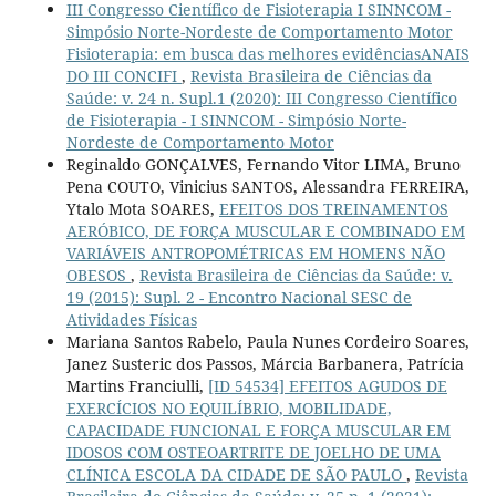
III Congresso Científico de Fisioterapia I SINNCOM -
Simpósio Norte-Nordeste de Comportamento Motor
Fisioterapia: em busca das melhores evidênciasANAIS
DO III CONCIFI
,
Revista Brasileira de Ciências da
Saúde: v. 24 n. Supl.1 (2020): III Congresso Científico
de Fisioterapia - I SINNCOM - Simpósio Norte-
Nordeste de Comportamento Motor
Reginaldo GONÇALVES, Fernando Vitor LIMA, Bruno
Pena COUTO, Vinicius SANTOS, Alessandra FERREIRA,
Ytalo Mota SOARES,
EFEITOS DOS TREINAMENTOS
AERÓBICO, DE FORÇA MUSCULAR E COMBINADO EM
VARIÁVEIS ANTROPOMÉTRICAS EM HOMENS NÃO
OBESOS
,
Revista Brasileira de Ciências da Saúde: v.
19 (2015): Supl. 2 - Encontro Nacional SESC de
Atividades Físicas
Mariana Santos Rabelo, Paula Nunes Cordeiro Soares,
Janez Susteric dos Passos, Márcia Barbanera, Patrícia
Martins Franciulli,
[ID 54534] EFEITOS AGUDOS DE
EXERCÍCIOS NO EQUILÍBRIO, MOBILIDADE,
CAPACIDADE FUNCIONAL E FORÇA MUSCULAR EM
IDOSOS COM OSTEOARTRITE DE JOELHO DE UMA
CLÍNICA ESCOLA DA CIDADE DE SÃO PAULO
,
Revista