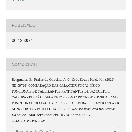
PUBLICADO
06-12-2021
COMO CITAR
Bergmann, E., Farias de Oliveira, A. C., & de Souza Kock, K. . (2021).
[ID 59724] COMPARAÇÃO DAS CARACTERÍSTICAS FÍSICO-
FUNCIONAIS DE CADEIRANTES PRATICANTES DE BASQUETE E
CADEIRANTES NÃO ESPORTISTAS: COMPARISON OF PHYSICAL AND
FUNCTIONAL CHARACTERISTICS OF BASKETBALL PRACTICING AND
NON-SPORTING WHEELCHAIR USERS.
Revista Brasileira De Ciências
Da Saúde
,
25
(4). https://doi.org/10.22478/ufpb.2317-
6032.2021v25n4.59724
Fomatos de Citação