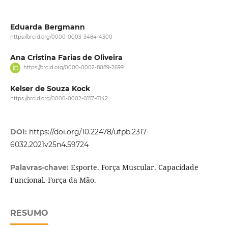
Eduarda Bergmann
https://orcid.org/0000-0003-3484-4300
Ana Cristina Farias de Oliveira
https://orcid.org/0000-0002-8089-2699
Kelser de Souza Kock
https://orcid.org/0000-0002-0117-6142
DOI:
https://doi.org/10.22478/ufpb.2317-
6032.2021v25n4.59724
Esporte. Força Muscular. Capacidade
Palavras-chave:
Funcional. Força da Mão.
RESUMO