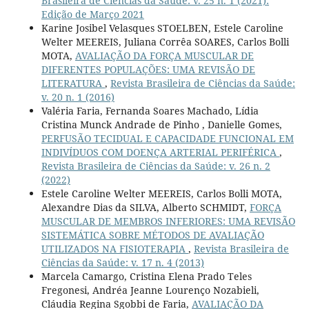
Brasileira de Ciências da Saúde: v. 25 n. 1 (2021):
Edição de Março 2021
Karine Josibel Velasques STOELBEN, Estele Caroline
Welter MEEREIS, Juliana Corrêa SOARES, Carlos Bolli
MOTA,
AVALIAÇÃO DA FORÇA MUSCULAR DE
DIFERENTES POPULAÇÕES: UMA REVISÃO DE
LITERATURA
,
Revista Brasileira de Ciências da Saúde:
v. 20 n. 1 (2016)
Valéria Faria, Fernanda Soares Machado, Lídia
Cristina Munck Andrade de Pinho , Danielle Gomes,
PERFUSÃO TECIDUAL E CAPACIDADE FUNCIONAL EM
INDIVÍDUOS COM DOENÇA ARTERIAL PERIFÉRICA
,
Revista Brasileira de Ciências da Saúde: v. 26 n. 2
(2022)
Estele Caroline Welter MEEREIS, Carlos Bolli MOTA,
Alexandre Dias da SILVA, Alberto SCHMIDT,
FORÇA
MUSCULAR DE MEMBROS INFERIORES: UMA REVISÃO
SISTEMÁTICA SOBRE MÉTODOS DE AVALIAÇÃO
UTILIZADOS NA FISIOTERAPIA
,
Revista Brasileira de
Ciências da Saúde: v. 17 n. 4 (2013)
Marcela Camargo, Cristina Elena Prado Teles
Fregonesi, Andréa Jeanne Lourenço Nozabieli,
Cláudia Regina Sgobbi de Faria,
AVALIAÇÃO DA