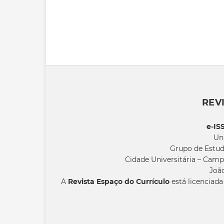
REV
e-IS
Un
Grupo de Estud
Cidade Universitária – Camp
João
A
Revista Espaço do Currículo
está licenciad