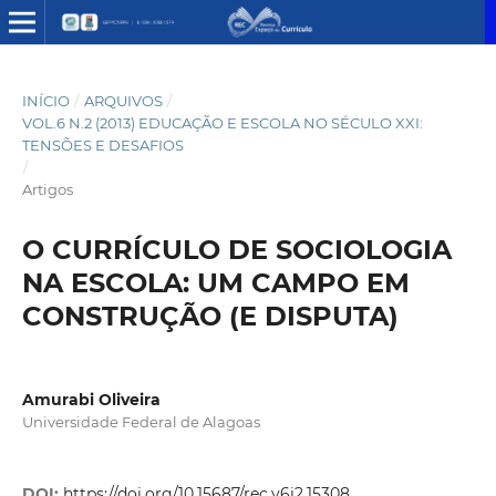
INÍCIO
/
ARQUIVOS
/
VOL.6 N.2 (2013) EDUCAÇÃO E ESCOLA NO SÉCULO XXI:
TENSÕES E DESAFIOS
/
Artigos
O CURRÍCULO DE SOCIOLOGIA
NA ESCOLA: UM CAMPO EM
CONSTRUÇÃO (E DISPUTA)
Amurabi Oliveira
Universidade Federal de Alagoas
DOI:
https://doi.org/10.15687/rec.v6i2.15308