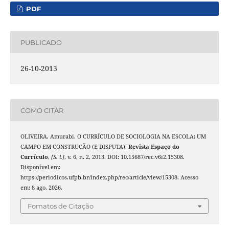
PDF
PUBLICADO
26-10-2013
COMO CITAR
OLIVEIRA, Amurabi. O CURRÍCULO DE SOCIOLOGIA NA ESCOLA: UM
CAMPO EM CONSTRUÇÃO (E DISPUTA).
Revista Espaço do
Currículo
,
[S. l.]
, v. 6, n. 2, 2013. DOI: 10.15687/rec.v6i2.15308.
Disponível em:
https://periodicos.ufpb.br/index.php/rec/article/view/15308. Acesso
em: 8 ago. 2026.
Fomatos de Citação