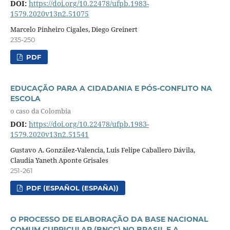
DOI:
https://doi.org/10.22478/ufpb.1983-
1579.2020v13n2.51075
Marcelo Pinheiro Cigales, Diego Greinert
235-250
PDF
EDUCAÇÃO PARA A CIDADANIA E PÓS-CONFLITO NA
ESCOLA
o caso da Colombia
DOI:
https://doi.org/10.22478/ufpb.1983-
1579.2020v13n2.51541
Gustavo A. González-Valencia, Luis Felipe Caballero Dávila,
Claudia Yaneth Aponte Grisales
251-261
PDF (ESPAÑOL (ESPAÑA))
O PROCESSO DE ELABORAÇÃO DA BASE NACIONAL
COMUM CURRICULAR (BNCC) NO BRASIL E A