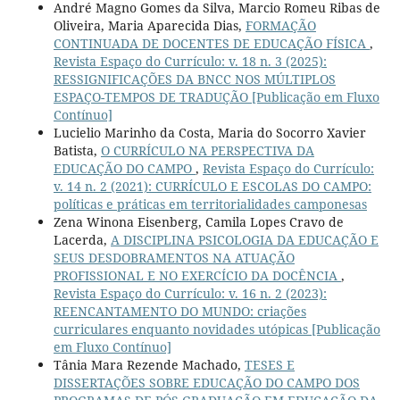
André Magno Gomes da Silva, Marcio Romeu Ribas de
Oliveira, Maria Aparecida Dias,
FORMAÇÃO
CONTINUADA DE DOCENTES DE EDUCAÇÃO FÍSICA
,
Revista Espaço do Currículo: v. 18 n. 3 (2025):
RESSIGNIFICAÇÕES DA BNCC NOS MÚLTIPLOS
ESPAÇO-TEMPOS DE TRADUÇÃO [Publicação em Fluxo
Contínuo]
Lucielio Marinho da Costa, Maria do Socorro Xavier
Batista,
O CURRÍCULO NA PERSPECTIVA DA
EDUCAÇÃO DO CAMPO
,
Revista Espaço do Currículo:
v. 14 n. 2 (2021): CURRÍCULO E ESCOLAS DO CAMPO:
políticas e práticas em territorialidades camponesas
Zena Winona Eisenberg, Camila Lopes Cravo de
Lacerda,
A DISCIPLINA PSICOLOGIA DA EDUCAÇÃO E
SEUS DESDOBRAMENTOS NA ATUAÇÃO
PROFISSIONAL E NO EXERCÍCIO DA DOCÊNCIA
,
Revista Espaço do Currículo: v. 16 n. 2 (2023):
REENCANTAMENTO DO MUNDO: criações
curriculares enquanto novidades utópicas [Publicação
em Fluxo Contínuo]
Tânia Mara Rezende Machado,
TESES E
DISSERTAÇÕES SOBRE EDUCAÇÃO DO CAMPO DOS