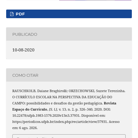
PDF
PUBLICADO
10-08-2020
COMO CITAR
RAUSCHKOLB, Daiane Braghirolli; ORZECHOWSKI, Suzete Terezinha.
O CURRÍCULO ESCOLAR NA PERSPECTIVA DA EDUCAÇÃO DO
CAMPO: possibilidades e desafios da gestão pedagógica.
Revista
Espaço do Currículo
,
[S. l.]
, v. 13, n. 2, p. 326–340, 2020. DOI:
10.22478/ufpb.1983-1579.2020v13n3.37931. Disponível em:
https://periodicos.ufpb.br/index.php/rec/article/view/37931. Acesso
em: 6 ago. 2026.