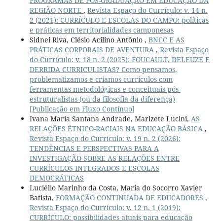
PROGRAMAS DE PÓS-GRADUAÇÃO EM EDUCAÇÃO DA
REGIÃO NORTE
,
Revista Espaço do Currículo: v. 14 n.
2 (2021): CURRÍCULO E ESCOLAS DO CAMPO: políticas
e práticas em territorialidades camponesas
Sidnei Riva, Clésio Acilino Antônio ,
BNCC E AS
PRÁTICAS CORPORAIS DE AVENTURA
,
Revista Espaço
do Currículo: v. 18 n. 2 (2025): FOUCAULT, DELEUZE E
DERRIDA CURRICULISTAS? Como pensamos,
problematizamos e criamos currículos com
ferramentas metodológicas e conceituais pós-
estruturalistas (ou da filosofia da diferença)
[Publicação em Fluxo Contínuo]
Ivana Maria Santana Andrade, Marizete Lucini,
AS
RELAÇÕES ÉTNICO-RACIAIS NA EDUCAÇÃO BÁSICA
,
Revista Espaço do Currículo: v. 19 n. 2 (2026):
TENDÊNCIAS E PERSPECTIVAS PARA A
INVESTIGAÇÃO SOBRE AS RELAÇÕES ENTRE
CURRÍCULOS INTEGRADOS E ESCOLAS
DEMOCRÁTICAS
Luciélio Marinho da Costa, Maria do Socorro Xavier
Batista,
FORMAÇÃO CONTINUADA DE EDUCADORES
,
Revista Espaço do Currículo: v. 12 n. 1 (2019):
CURRÍCULO: possibilidades atuais para educação