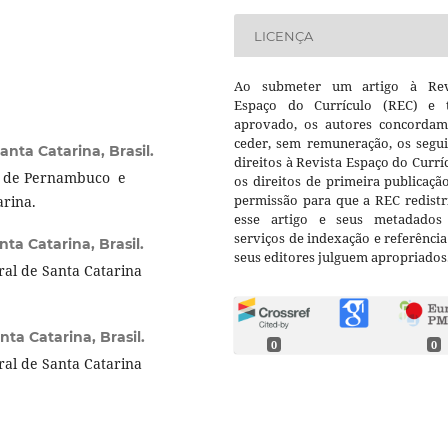
LICENÇA
Ao submeter um artigo à Rev
Espaço do Currículo (REC) e t
aprovado, os autores concorda
ceder, sem remuneração, os segui
nta Catarina, Brasil.
direitos à Revista Espaço do Currí
al de Pernambuco e
os direitos de primeira publicaçã
permissão para que a REC redistr
arina.
esse artigo e seus metadados
serviços de indexação e referênci
ta Catarina, Brasil.
seus editores julguem apropriados
al de Santa Catarina
ta Catarina, Brasil.
0
0
al de Santa Catarina