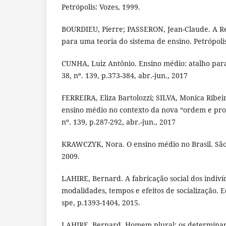
Petrópolis: Vozes, 1999.
BOURDIEU, Pierre; PASSERON, Jean-Claude. A R
para uma teoria do sistema de ensino. Petrópolis
CUNHA, Luiz Antônio. Ensino médio: atalho para 
38, nº. 139, p.373-384, abr.-jun., 2017
FERREIRA, Eliza Bartolozzi; SILVA, Monica Ribei
ensino médio no contexto da nova “ordem e progr
nº. 139, p.287-292, abr.-jun., 2017
KRAWCZYK, Nora. O ensino médio no Brasil. São
2009.
LAHIRE, Bernard. A fabricação social dos indiví
modalidades, tempos e efeitos de socialização. Ed
spe, p.1393-1404, 2015.
LAHIRE, Bernard. Homem plural: os determinant