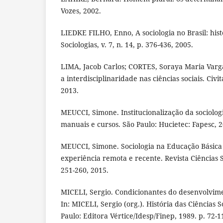
Vozes, 2002.
LIEDKE FILHO, Enno, A sociologia no Brasil: histó
Sociologias, v. 7, n. 14, p. 376-436, 2005.
LIMA, Jacob Carlos; CORTES, Soraya Maria Vargas
a interdisciplinaridade nas ciências sociais. Civita
2013.
MEUCCI, Simone. Institucionalização da sociologi
manuais e cursos. São Paulo: Hucietec: Fapesc, 2
MEUCCI, Simone. Sociologia na Educação Básica 
experiência remota e recente. Revista Ciências So
251-260, 2015.
MICELI, Sergio. Condicionantes do desenvolvimen
In: MICELI, Sergio (org.). História das Ciências So
Paulo: Editora Vértice/Idesp/Finep, 1989. p. 72-1