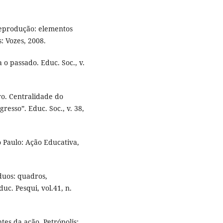
eprodução: elementos
: Vozes, 2008.
o passado. Educ. Soc., v.
ro. Centralidade do
esso”. Educ. Soc., v. 38,
 Paulo: Ação Educativa,
duos: quadros,
uc. Pesqui, vol.41, n.
es da ação. Petrópolis: