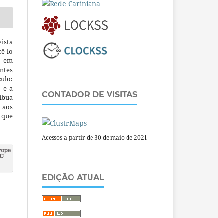
ista
ê-lo
m em
ntes
culo:
o e a
CONTADOR DE VISITAS
ibua
 aos
a que
.
Acessos a partir de 30 de maio de 2021
EDIÇÃO ATUAL