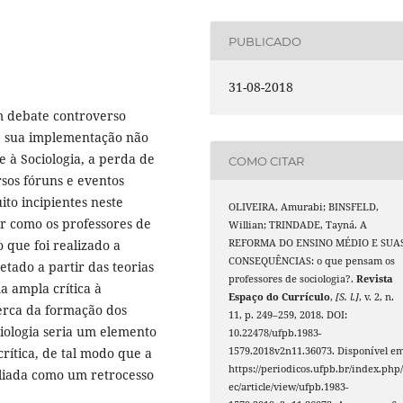
PUBLICADO
31-08-2018
 debate controverso
ue sua implementação não
 à Sociologia, a perda de
COMO CITAR
sos fóruns e eventos
ito incipientes neste
OLIVEIRA, Amurabi; BINSFELD,
r como os professores de
Willian; TRINDADE, Tayná. A
 que foi realizado a
REFORMA DO ENSINO MÉDIO E SUA
CONSEQUÊNCIAS: o que pensam os
etado a partir das teorias
professores de sociologia?.
Revista
a ampla crítica à
Espaço do Currículo
,
[S. l.]
, v. 2, n.
erca da formação dos
11, p. 249–259, 2018. DOI:
ciologia seria um elemento
10.22478/ufpb.1983-
ítica, de tal modo que a
1579.2018v2n11.36073. Disponível em
https://periodicos.ufpb.br/index.php/
aliada como um retrocesso
ec/article/view/ufpb.1983-