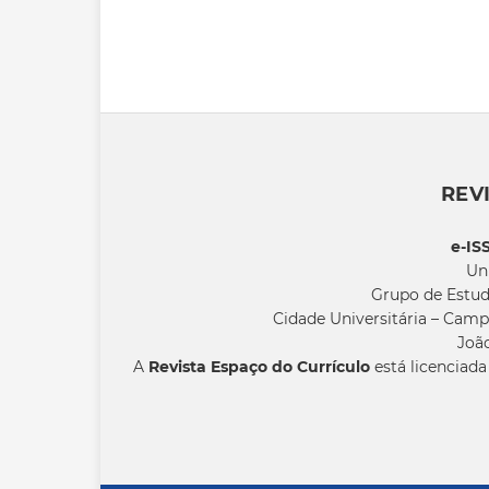
REV
e-IS
Un
Grupo de Estud
Cidade Universitária – Camp
João
A
Revista Espaço do Currículo
está licenciad