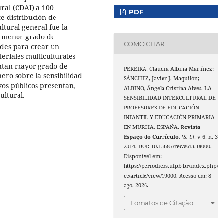
ural (CDAI) a 100
PDF
e distribución de
ltural general fue la
n menor grado de
COMO CITAR
tudes para crear un
eriales multiculturales
sentan mayor grado de
PEREIRA, Claudia Albina Martínez;
nero sobre la sensibilidad
SÁNCHEZ, Javier J. Maquilón;
vos públicos presentan,
ALBINO, Ângela Cristina Alves. LA
ultural.
SENSIBILIDAD INTERCULTURAL DE
PROFESORES DE EDUCACIÓN
INFANTIL Y EDUCACIÓN PRIMARIA
EN MURCIA, ESPAÑA.
Revista
Espaço do Currículo
,
[S. l.]
, v. 6, n. 3
2014. DOI: 10.15687/rec.v6i3.19000.
Disponível em:
https://periodicos.ufpb.br/index.php/
ec/article/view/19000. Acesso em: 8
ago. 2026.
Fomatos de Citação