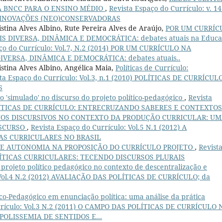
 BNCC PARA O ENSINO MÉDIO
,
Revista Espaço do Currículo: v. 14
AS INOVAÇÕES (NEO)CONSERVADORAS
istina Alves Albino, Rute Pereira Alves de Araújo,
POR UM CURRÍC
 DIVERSA, DINÂMICA E DEMOCRÁTICA: debates atuais na Educa
ço do Currículo: Vol.7, N.2 (2014) POR UM CURRÍCULO NA
ERSA, DINÂMICA E DEMOCRÁTICA: debates atuais..
istina Alves Albino, Angélica Maia,
Políticas de Currículo:
ta Espaço do Currículo: Vol.3, n.1 (2010) POLÍTICAS DE CURRÍCULO
S
 o 'simulado' no discurso do projeto político-pedagógico
,
Revista
) POLÍTICAS DE CURRÍCULO: ENTRECRUZANDO SABERES E CONTEXTOS
S DISCURSIVOS NO CONTEXTO DA PRODUÇÃO CURRICULAR: U
ISCURSO
,
Revista Espaço do Currículo: Vol.5 N.1 (2012) A
AS CURRICULARES NO BRASIL
DE AUTONOMIA NA PROPOSIÇÃO DO CURRÍCULO PROJETO
,
Revist
 POLÍTICAS CURRICULARES: TECENDO DISCURSOS PLURAIS
 projeto político pedagógico no contexto de descentralização e
: Vol.4 N.2 (2012) AVALIAÇÃO DAS POLÍTICAS DE CURRÍCULO; da
tico-Pedagógico em enunciação política: uma análise da prática
rrículo: Vol.3 N.2 (2011) O CAMPO DAS POLÍTICAS DE CURRÍCULO 
OLISSEMIA DE SENTIDOS E...