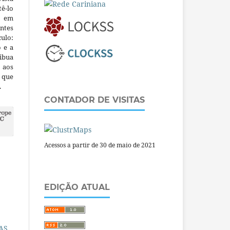
ê-lo
m em
ntes
culo:
o e a
ibua
 aos
a que
.
CONTADOR DE VISITAS
Acessos a partir de 30 de maio de 2021
EDIÇÃO ATUAL
AS