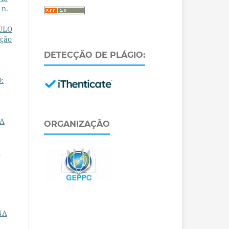
 n.
ULO
ção
DETECÇÃO DE PLÁGIO:
:
MA
ORGANIZAÇÃO
a
NA