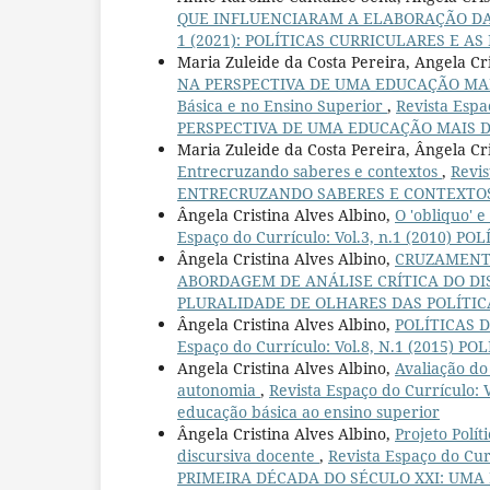
QUE INFLUENCIARAM A ELABORAÇÃO DA
1 (2021): POLÍTICAS CURRICULARES E 
Maria Zuleide da Costa Pereira, Angela Cr
NA PERSPECTIVA DE UMA EDUCAÇÃO MAIS
Básica e no Ensino Superior
,
Revista Espa
PERSPECTIVA DE UMA EDUCAÇÃO MAIS DIV
Maria Zuleide da Costa Pereira, Ângela Cr
Entrecruzando saberes e contextos
,
Revis
ENTRECRUZANDO SABERES E CONTEXTO
Ângela Cristina Alves Albino,
O 'obliquo' e
Espaço do Currículo: Vol.3, n.1 (2010
Ângela Cristina Alves Albino,
CRUZAMENTO
ABORDAGEM DE ANÁLISE CRÍTICA DO D
PLURALIDADE DE OLHARES DAS POLÍTIC
Ângela Cristina Alves Albino,
POLÍTICAS 
Espaço do Currículo: Vol.8, N.1 (2015)
Angela Cristina Alves Albino,
Avaliação do
autonomia
,
Revista Espaço do Currículo
educação básica ao ensino superior
Ângela Cristina Alves Albino,
Projeto Polí
discursiva docente
,
Revista Espaço do Cu
PRIMEIRA DÉCADA DO SÉCULO XXI: UMA P