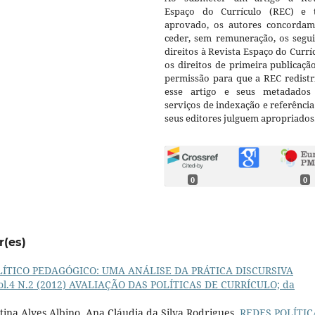
Espaço do Currículo (REC) e t
aprovado, os autores concorda
ceder, sem remuneração, os segui
direitos à Revista Espaço do Currí
os direitos de primeira publicaçã
permissão para que a REC redistr
esse artigo e seus metadados
serviços de indexação e referênci
seus editores julguem apropriados
0
0
r(es)
LÍTICO PEDAGÓGICO: UMA ANÁLISE DA PRÁTICA DISCURSIVA
 Vol.4 N.2 (2012) AVALIAÇÃO DAS POLÍTICAS DE CURRÍCULO; da
tina Alves Albino, Ana Cláudia da Silva Rodrigues,
REDES POLÍTIC