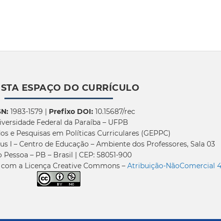
ISTA ESPAÇO DO CURRÍCULO
SN:
1983-1579 |
Prefixo DOI:
10.15687/rec
iversidade Federal da Paraíba – UFPB
os e Pesquisas em Políticas Curriculares (GEPPC)
us I – Centro de Educação – Ambiente dos Professores, Sala 03
 Pessoa – PB – Brasil | CEP: 58051-900
a com a Licença Creative Commons –
Atribuição-NãoComercial 4