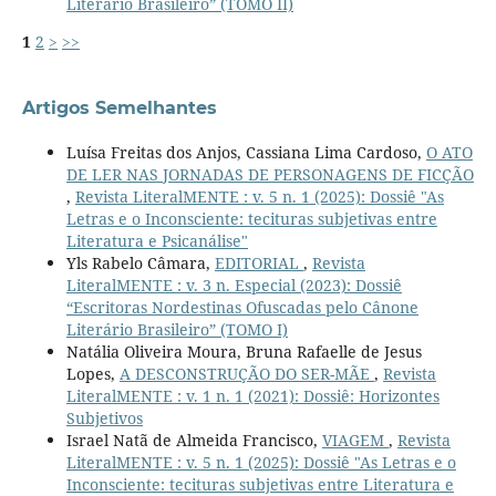
Literário Brasileiro” (TOMO II)
1
2
>
>>
Artigos Semelhantes
Luísa Freitas dos Anjos, Cassiana Lima Cardoso,
O ATO
DE LER NAS JORNADAS DE PERSONAGENS DE FICÇÃO
,
Revista LiteralMENTE : v. 5 n. 1 (2025): Dossiê "As
Letras e o Inconsciente: tecituras subjetivas entre
Literatura e Psicanálise"
Yls Rabelo Câmara,
EDITORIAL
,
Revista
LiteralMENTE : v. 3 n. Especial (2023): Dossiê
“Escritoras Nordestinas Ofuscadas pelo Cânone
Literário Brasileiro” (TOMO I)
Natália Oliveira Moura, Bruna Rafaelle de Jesus
Lopes,
A DESCONSTRUÇÃO DO SER-MÃE
,
Revista
LiteralMENTE : v. 1 n. 1 (2021): Dossiê: Horizontes
Subjetivos
Israel Natã de Almeida Francisco,
VIAGEM
,
Revista
LiteralMENTE : v. 5 n. 1 (2025): Dossiê "As Letras e o
Inconsciente: tecituras subjetivas entre Literatura e