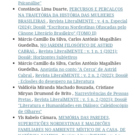
Psicanálise"
Constância Lima Duarte,
PERCURSOS E PERCALÇOS
NA TRAJETÓRIA DA HISTÓRIA DAS MULHERES
BRASILEIRAS
,
Revista LiteralMENTE : v. 4 n. Especial
(2024): Dossiê “Escritoras Nordestinas Ofuscadas pelo
Cânone Literário Brasileiro” (TOMO II)
Márcio Camillo Da Silva, Carlos Antônio Magalhães
Guedelha,
NO JARDIM FILOSÓFICO DE ASTRID
CABRAL
,
Revista LiteralMENTE : v. 1 n. 1 (2021):
Dossiê: Horizontes Subjetivos
Márcio Camillo da Silva, Carlos Antônio Magalhães
Guedelha,
Angústia no conto "A Cerca" de Astrid
Cabral
,
Revista LiteralMENTE : v. 2 n. 2 (2022): Dossiê
- Eclosões do desespero na Literatura
Valdicéia Miranda Machado Bouzada, Cristiane
Miryan Drumond de Brito ,
Narrevivências de Pessoas
Pretas
,
Revista LiteralMENTE : v. 5 n. 2 (2025): Dossiê
"Literatura e Humanidades em Diálogo: Caleidoscópio
de Olhares"
Yls Rabelo Câmara,
MEMÓRIA DAS PAREDES,
SUPERSTIÇÕES NORDESTINAS E MALDIÇÕES
FAMILIARES NO AMBIENTE MÍSTICO DE A CASA, DE