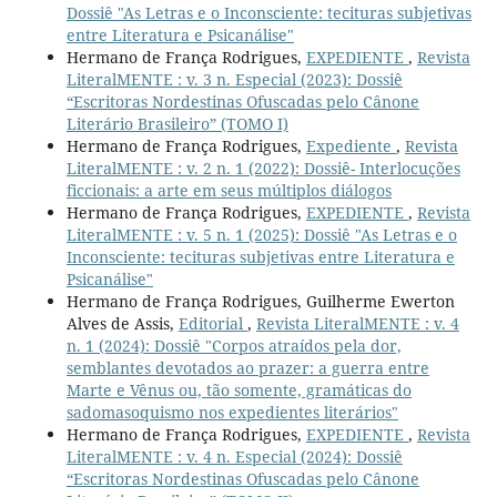
Dossiê "As Letras e o Inconsciente: tecituras subjetivas
entre Literatura e Psicanálise"
Hermano de França Rodrigues,
EXPEDIENTE
,
Revista
LiteralMENTE : v. 3 n. Especial (2023): Dossiê
“Escritoras Nordestinas Ofuscadas pelo Cânone
Literário Brasileiro” (TOMO I)
Hermano de França Rodrigues,
Expediente
,
Revista
LiteralMENTE : v. 2 n. 1 (2022): Dossiê- Interlocuções
ficcionais: a arte em seus múltiplos diálogos
Hermano de França Rodrigues,
EXPEDIENTE
,
Revista
LiteralMENTE : v. 5 n. 1 (2025): Dossiê "As Letras e o
Inconsciente: tecituras subjetivas entre Literatura e
Psicanálise"
Hermano de França Rodrigues, Guilherme Ewerton
Alves de Assis,
Editorial
,
Revista LiteralMENTE : v. 4
n. 1 (2024): Dossiê "Corpos atraídos pela dor,
semblantes devotados ao prazer: a guerra entre
Marte e Vênus ou, tão somente, gramáticas do
sadomasoquismo nos expedientes literários"
Hermano de França Rodrigues,
EXPEDIENTE
,
Revista
LiteralMENTE : v. 4 n. Especial (2024): Dossiê
“Escritoras Nordestinas Ofuscadas pelo Cânone