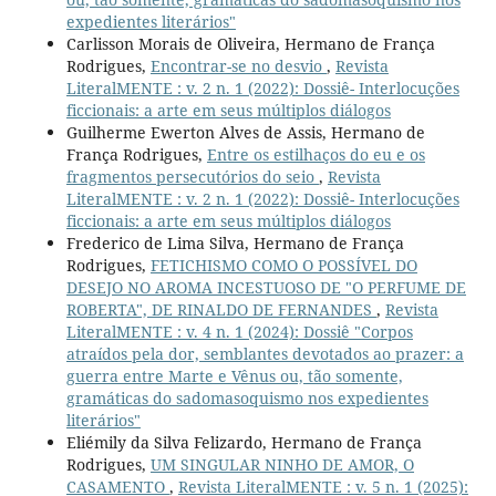
expedientes literários"
Carlisson Morais de Oliveira, Hermano de França
Rodrigues,
Encontrar-se no desvio
,
Revista
LiteralMENTE : v. 2 n. 1 (2022): Dossiê- Interlocuções
ficcionais: a arte em seus múltiplos diálogos
Guilherme Ewerton Alves de Assis, Hermano de
França Rodrigues,
Entre os estilhaços do eu e os
fragmentos persecutórios do seio
,
Revista
LiteralMENTE : v. 2 n. 1 (2022): Dossiê- Interlocuções
ficcionais: a arte em seus múltiplos diálogos
Frederico de Lima Silva, Hermano de França
Rodrigues,
FETICHISMO COMO O POSSÍVEL DO
DESEJO NO AROMA INCESTUOSO DE "O PERFUME DE
ROBERTA", DE RINALDO DE FERNANDES
,
Revista
LiteralMENTE : v. 4 n. 1 (2024): Dossiê "Corpos
atraídos pela dor, semblantes devotados ao prazer: a
guerra entre Marte e Vênus ou, tão somente,
gramáticas do sadomasoquismo nos expedientes
literários"
Eliémily da Silva Felizardo, Hermano de França
Rodrigues,
UM SINGULAR NINHO DE AMOR, O
CASAMENTO
,
Revista LiteralMENTE : v. 5 n. 1 (2025):