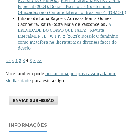
NATÉRCIA CAMPOS
,
Revista LiteralMENTE : v. 4 n.
Especial (2024): Dossiê “Escritoras Nordestinas
Ofuscadas pelo Cânone Literário Brasileiro” (TOMO II)
Juliano de Lima Raposo, Adrezza Maria Gomes
Cachoeira, Raíra Costa Maia de Vasconcelos ,
A
BREVIDADE DO CORPO QUE FALA:
,
Revista
LiteralMENTE : v. 1 n. 2 (2021): Dossiê: O feminino
como metáfora na literatura: as diversas faces do
desejo
<<
<
1
2
3
4
5
>
>>
Você também pode
iniciar uma pesquisa avançada por
similaridade
para este artigo.
ENVIAR SUBMISSÃO
INFORMAÇÕES