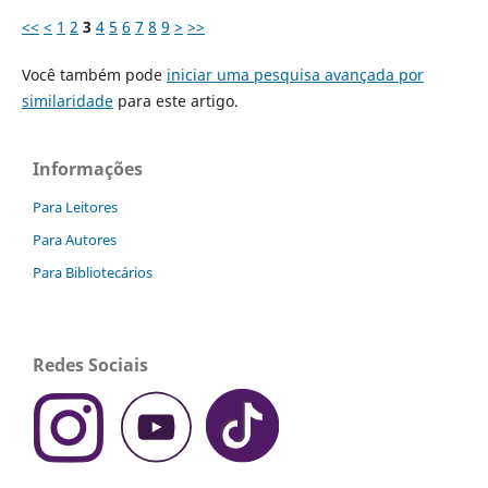
<<
<
1
2
3
4
5
6
7
8
9
>
>>
Você também pode
iniciar uma pesquisa avançada por
similaridade
para este artigo.
Informações
Para Leitores
Para Autores
Para Bibliotecários
Redes Sociais