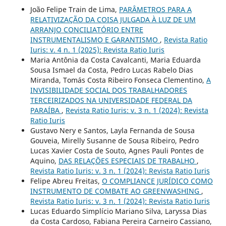
João Felipe Train de Lima,
PARÂMETROS PARA A
RELATIVIZAÇÃO DA COISA JULGADA À LUZ DE UM
ARRANJO CONCILIATÓRIO ENTRE
INSTRUMENTALISMO E GARANTISMO
,
Revista Ratio
Iuris: v. 4 n. 1 (2025): Revista Ratio Iuris
Maria Antônia da Costa Cavalcanti, Maria Eduarda
Sousa Ismael da Costa, Pedro Lucas Rabelo Dias
Miranda, Tomás Costa Ribeiro Fonseca Clementino,
A
INVISIBILIDADE SOCIAL DOS TRABALHADORES
TERCEIRIZADOS NA UNIVERSIDADE FEDERAL DA
PARAÍBA
,
Revista Ratio Iuris: v. 3 n. 1 (2024): Revista
Ratio Iuris
Gustavo Nery e Santos, Layla Fernanda de Sousa
Gouveia, Mirelly Susanne de Sousa Ribeiro, Pedro
Lucas Xavier Costa de Souto, Agnes Pauli Pontes de
Aquino,
DAS RELAÇÕES ESPECIAIS DE TRABALHO
,
Revista Ratio Iuris: v. 3 n. 1 (2024): Revista Ratio Iuris
Felipe Abreu Freitas,
O COMPLIANCE JURÍDICO COMO
INSTRUMENTO DE COMBATE AO GREENWASHING
,
Revista Ratio Iuris: v. 3 n. 1 (2024): Revista Ratio Iuris
Lucas Eduardo Simplício Mariano Silva, Laryssa Dias
da Costa Cardoso, Fabiana Pereira Carneiro Cassiano,