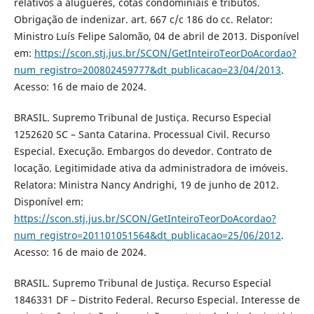
relativos a alugueres, cotas condominiais e tributos.
Obrigação de indenizar. art. 667 c/c 186 do cc. Relator:
Ministro Luís Felipe Salomão, 04 de abril de 2013. Disponível
em:
https://scon.stj.jus.br/SCON/GetInteiroTeorDoAcordao?
num_registro=200802459777&dt_publicacao=23/04/2013
.
Acesso: 16 de maio de 2024.
BRASIL. Supremo Tribunal de Justiça. Recurso Especial
1252620 SC – Santa Catarina. Processual Civil. Recurso
Especial. Execução. Embargos do devedor. Contrato de
locação. Legitimidade ativa da administradora de imóveis.
Relatora: Ministra Nancy Andrighi, 19 de junho de 2012.
Disponível em:
https://scon.stj.jus.br/SCON/GetInteiroTeorDoAcordao?
num_registro=201101051564&dt_publicacao=25/06/2012
.
Acesso: 16 de maio de 2024.
BRASIL. Supremo Tribunal de Justiça. Recurso Especial
1846331 DF – Distrito Federal. Recurso Especial. Interesse de