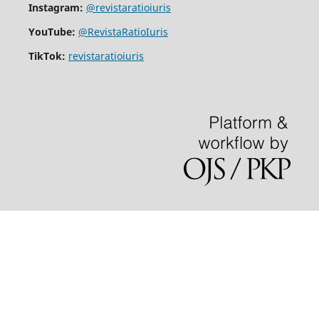
Instagram:
@revistaratioiuris
YouTube:
@RevistaRatioIuris
TikTok:
revistaratioiuris