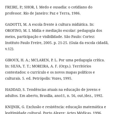
FREIRE, P.; SHOR, I. Medo e ousadia: o cotidiano do
professor. Rio de Janeiro: Paz e Terra, 1986.
GADOTTI, M. A escola frente à cultura midiática. In:
OROFINO, M. I. Mídia e mediação escolar: pedagogia dos
meios, participação e visibilidade. São Paulo: Cortez:
Instituto Paulo Freire, 2005. p. 21-25. (Guia da escola cidadã,
v.12).
GIROUX, H. A.; MCLAREN, P. L. Por uma pedagogia crítica.
In: SILVA, T. T.; MOREIRA, A. F. (Orgs.). Territórios
contestados: o currículo e os novos mapas políticos e
culturais. 5. ed. Petrópolis: Vozes, 1995.
HADDAD, S. Tendências atuais na educação de jovens e
adultos. Em aberto, Brasília, ano11, n. 56, out./dez., 1992.
KNIJNIK, G. Exclusão e resistência: educação matemática e
legitimidade cultural. Porto Alegre: Artes Médicas, 1996.