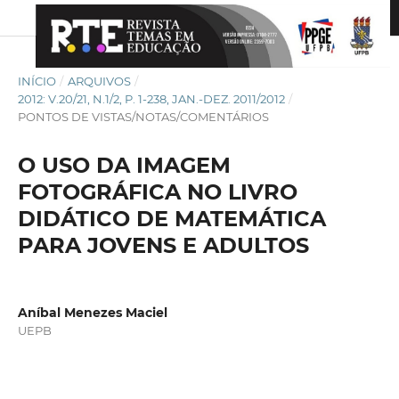
INÍCIO
/
ARQUIVOS
/
2012: V.20/21, N.1/2, P. 1-238, JAN.-DEZ. 2011/2012
/
PONTOS DE VISTAS/NOTAS/COMENTÁRIOS
O USO DA IMAGEM
FOTOGRÁFICA NO LIVRO
DIDÁTICO DE MATEMÁTICA
PARA JOVENS E ADULTOS
Aníbal Menezes Maciel
UEPB