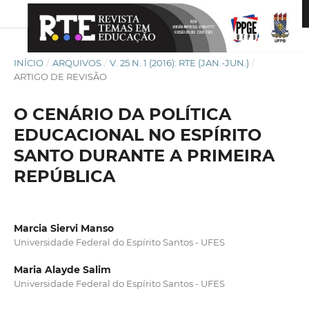
INÍCIO
/
ARQUIVOS
/
V. 25 N. 1 (2016): RTE (JAN.-JUN.)
/
ARTIGO DE REVISÃO
O CENÁRIO DA POLÍTICA
EDUCACIONAL NO ESPÍRITO
SANTO DURANTE A PRIMEIRA
REPÚBLICA
Marcia Siervi Manso
Universidade Federal do Espírito Santos - UFES
Maria Alayde Salim
Universidade Federal do Espírito Santos - UFES