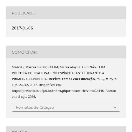
PUBLICADO
2017-01-06
COMO CITAR
MANSO, Marcia Siervi; SALIM, Maria Alayde. O CENÁRIO DA
POLÍTICA EDUCACIONAL NO ESPÍRITO SANTO DURANTE A
PRIMEIRA REPÚBLICA.
Revista Temas em Educação
,
[S. l.]
, v. 25, n.
1, p. 22–42, 2017. Disponível em:
https://periodicos.ufpb.br/index.php/rteo/article/view/24146. Acesso
em: 8 ago. 2026.
Fomatos de Citação