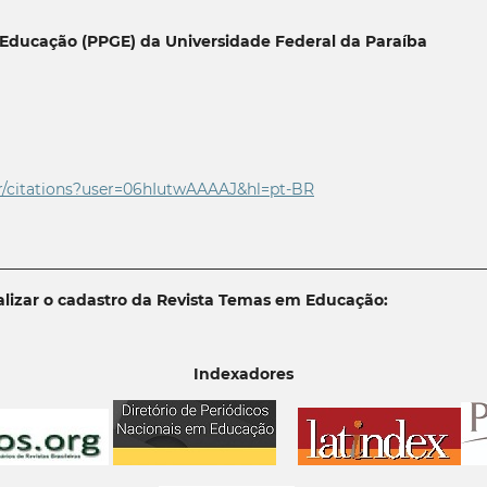
Educação (PPGE) da Universidade Federal da Paraíba
r/citations?user=06
hIutwAAAAJ&hl=pt-BR
________________________________________________________________
lizar o cadastro da Revista Temas em Educação:
Indexadores