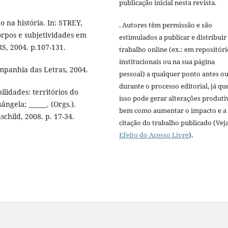
publicação inicial nesta revista.
 na história. In: STREY,
. Autores têm permissão e são
orpos e subjetividades em
estimulados a publicar e distribuir
RS, 2004. p.107-131.
trabalho online (ex.: em repositóri
institucionais ou na sua página
mpanhia das Letras, 2004.
pessoal) a qualquer ponto antes o
durante o processo editorial, já qu
idades: territórios do
isso pode gerar alterações produti
ngela; ______. (Orgs.).
bem como aumentar o impacto e a
child, 2008. p. 17-34.
citação do trabalho publicado (Vej
Efeito do Acesso Livre
).