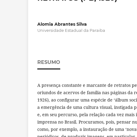
Alomia Abrantes Silva
Universidade Estadual da Paraiba
RESUMO
A presença constante e marcante de retratos p
oriundos de acervos de família nas páginas da r
1926), ao configurar uma espécie de ‘álbum socia
a emergência de uma cultura visual, instigada pe
e, em seu percurso, pela relação cada vez mais 
imprensa no Brasil. Procuramos, pois, pensar n
como, por exemplo, a instauração de uma ‘nova’
periódicos, de produzir imagens, em particular, 