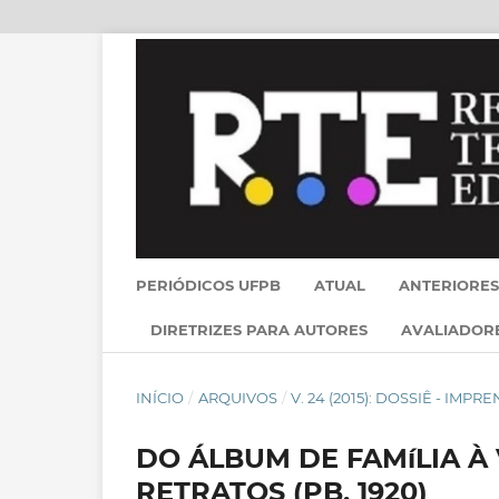
PERIÓDICOS UFPB
ATUAL
ANTERIORES
DIRETRIZES PARA AUTORES
AVALIADOR
INÍCIO
/
ARQUIVOS
/
V. 24 (2015): DOSSIÊ - IMP
DO ÁLBUM DE FAMíLIA À 
RETRATOS (PB, 1920)