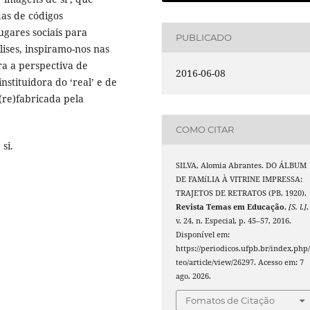
das de códigos
ugares sociais para
PUBLICADO
lises, inspiramo-nos nas
ra a perspectiva de
2016-06-08
nstituidora do ‘real’ e de
(re)fabricada pela
COMO CITAR
si.
SILVA, Alomia Abrantes. DO ÁLBUM
DE FAMíLIA À VITRINE IMPRESSA:
TRAJETOS DE RETRATOS (PB, 1920).
Revista Temas em Educação
,
[S. l.]
,
v. 24, n. Especial, p. 45–57, 2016.
Disponível em:
https://periodicos.ufpb.br/index.php/
teo/article/view/26297. Acesso em: 7
ago. 2026.
Fomatos de Citação