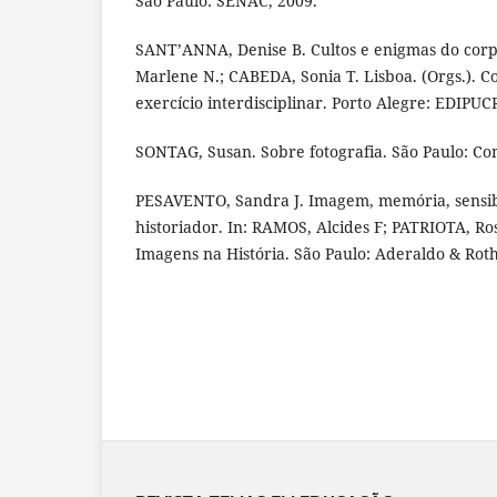
São Paulo: SENAC, 2009.
SANT’ANNA, Denise B. Cultos e enigmas do corpo
Marlene N.; CABEDA, Sonia T. Lisboa. (Orgs.). C
exercício interdisciplinar. Porto Alegre: EDIPUC
SONTAG, Susan. Sobre fotografia. São Paulo: Co
PESAVENTO, Sandra J. Imagem, memória, sensibil
historiador. In: RAMOS, Alcides F; PATRIOTA, Rosâ
Imagens na História. São Paulo: Aderaldo & Roths