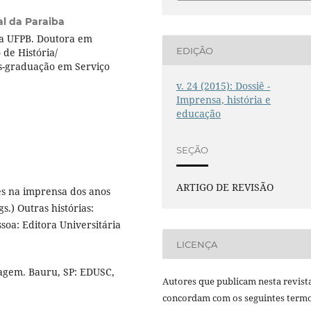
l da Paraiba
la UFPB. Doutora em
EDIÇÃO
de História/
s-graduação em Serviço
v. 24 (2015): Dossiê -
Imprensa, história e
educação
SEÇÃO
ARTIGO DE REVISÃO
es na imprensa dos anos
s.) Outras histórias:
soa: Editora Universitária
LICENÇA
magem. Bauru, SP: EDUSC,
Autores que publicam nesta revist
concordam com os seguintes termo