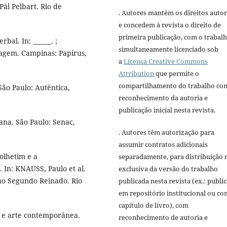
ál Pelbart. Rio de
. Autores mantém os direitos autor
e concedem à revista o direito de
primeira publicação, com o trabal
bal. In: ______. ;
simultaneamente licenciado sob
agem. Campinas: Papirus,
a
Licença Creative Commons
Attribution
que permite o
compartilhamento do trabalho co
São Paulo: Autêntica,
reconhecimento da autoria e
publicação inicial nesta revista.
na. São Paulo: Senac,
. Autores têm autorização para
assumir contratos adicionais
olhetim e a
separadamente, para distribuição 
In: KNAUSS, Paulo et al.
exclusiva da versão do trabalho
 no Segundo Reinado. Rio
publicada nesta revista (ex.: publi
em repositório institucional ou c
capítulo de livro), com
 e arte contemporânea.
reconhecimento de autoria e