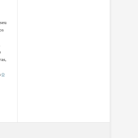
 seu
os
u
e
vas,
a
O