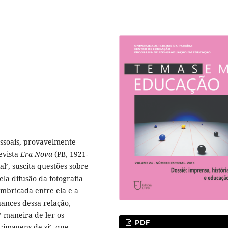
essoais, provavelmente
evista
Era Nova
(PB, 1921-
l’, suscita questões sobre
la difusão da fotografia
imbricada entre ela e a
uances dessa relação,
 maneira de ler os
PDF
‘imagens de si’, que