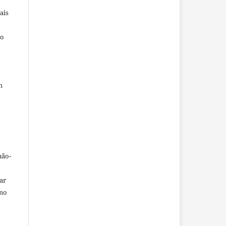
ais
ho
m
não-
car
omo