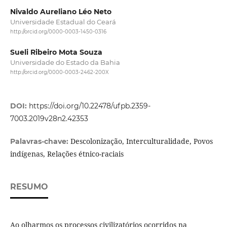
Nivaldo Aureliano Léo Neto
Universidade Estadual do Ceará
http://orcid.org/0000-0003-1450-0316
Sueli Ribeiro Mota Souza
Universidade do Estado da Bahia
http://orcid.org/0000-0003-2462-200X
DOI:
https://doi.org/10.22478/ufpb.2359-
7003.2019v28n2.42353
Descolonização, Interculturalidade, Povos
Palavras-chave:
indígenas, Relações étnico-raciais
RESUMO
Ao olharmos os processos civilizatórios ocorridos na