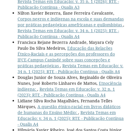
Revista Temas em Educação: v. 35 n. 1 (2026): RTE -
Publicação Contínua - Qualis A3
Nilton Xavier Bezerra, Ilane Ferreira Cavalcante,
Corpos negros e indígenas na escola e suas demandas
por práticas pedagógicas amefricanas e quilombistas
,
Revista Temas em Educação: v. 34 n. 1 (2025): RTE -
Publicação Contínua - Qualis A4
Francisca Rejane Bezerra Andrade, Mayara Cely
Paulo Da Silva Medeiros,
Educação das Relações
Étnico-Raciais e as percepções dos professores do
IFCE-Campus Canindé sobre suas concepções e
práticas pedagógicas
,
Revista Temas em Educação: v.
34 n. 1 (2025): RTE - Publicação Contínua - Qualis A4
Douglas Junior de Souza Alves, Reginaldo de Oliveira
Nunes, José Roberto Linhares de Mattos,
Etnociência
indígena:
,
Revista Temas em Educação: v. 32 n. 1
(2023): RTE - Publicação Contínua - Qualis A4
Lidiane Silva Rocha Magalhães, Fernanda Telles
Márques,
A questão étnico-racial em livros didáticos
de humanas do Ensino Médio:
,
Revista Temas em
Educação: v. 34 n. 1 (2025): RTE - Publicação Contínua
- Qualis A4
Hilmária Xavier Ribeiro, José dos Santos Costa Júnior,