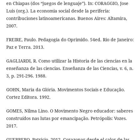
en Chiapas (dos “juegos de lenguaje”). In: CORAGGIO, Jose
Luis (org.). La economia social desde la periferia:
contribuciones latinoamericanas. Buenos Aires: Altamira,
2007.
FREIRE, Paulo. Pedagogia do Oprimido. 54ed. Rio de Janeiro:
Paz e Terra. 2013.
GAGLIARDI, R. Como utilizar la Historia de las ciencias en la
enseñanza de las ciencias. Enseñanza de las Ciencias, v. 6, n.
3, p. 291-296. 1988.
GOHN, Maria da Glória. Movimentos Sociais e Educação.
Cortez Editora. 1992.
GOMES, Nilma Lino. O Movimento Negro educador: saberes
construídos nas lutas por emancipação. Petrópolis: Vozes.
2017.
GUERRERO, Patricio. 2012. Corazonar desde el calor de las