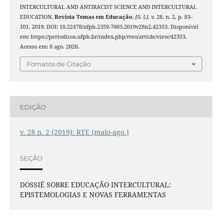
INTERCULTURAL AND ANTIRACIST SCIENCE AND INTERCULTURAL
EDUCATION.
Revista Temas em Educação
,
[S. l.]
, v. 28, n. 2, p. 83–
101, 2019. DOI: 10.22478/ufpb.2359-7003.2019v28n2.42353. Disponível
em: https://periodicos.ufpb.br/index.php/rteo/article/view/42353.
Acesso em: 8 ago. 2026.
Fomatos de Citação
EDIÇÃO
v. 28 n. 2 (2019): RTE (maio-ago.)
SEÇÃO
DOSSIÊ SOBRE EDUCAÇÃO INTERCULTURAL:
EPISTEMOLOGIAS E NOVAS FERRAMENTAS