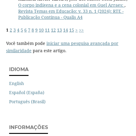
O corpo indígena e a cena colonial em Guel Arraes:
,
Revista Temas em Educação: v. 33 n. 1 (2024): RTE -
Publicação Contínua - Qualis A4
1
2
3
4
5
6
7
8
9
10
11
12
13
14
15
>
>>
Você também pode
iniciar uma pesquisa avançada por
similaridade
para este artigo.
IDIOMA
English
Español (España)
Português (Brasil)
INFORMAÇÕES