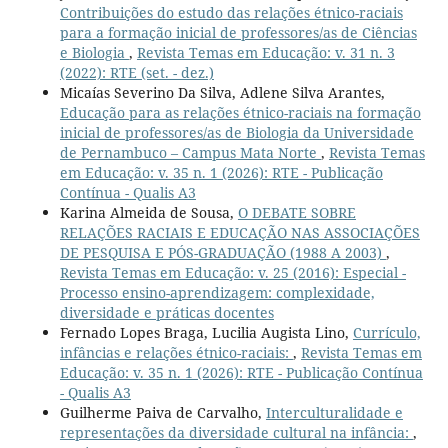
Contribuições do estudo das relações étnico-raciais
para a formação inicial de professores/as de Ciências
e Biologia
,
Revista Temas em Educação: v. 31 n. 3
(2022): RTE (set. - dez.)
Micaías Severino Da Silva, Adlene Silva Arantes,
Educação para as relações étnico-raciais na formação
inicial de professores/as de Biologia da Universidade
de Pernambuco – Campus Mata Norte
,
Revista Temas
em Educação: v. 35 n. 1 (2026): RTE - Publicação
Contínua - Qualis A3
Karina Almeida de Sousa,
O DEBATE SOBRE
RELAÇÕES RACIAIS E EDUCAÇÃO NAS ASSOCIAÇÕES
DE PESQUISA E PÓS-GRADUAÇÃO (1988 A 2003)
,
Revista Temas em Educação: v. 25 (2016): Especial -
Processo ensino-aprendizagem: complexidade,
diversidade e práticas docentes
Fernado Lopes Braga, Lucilia Augista Lino,
Currículo,
infâncias e relações étnico-raciais:
,
Revista Temas em
Educação: v. 35 n. 1 (2026): RTE - Publicação Contínua
- Qualis A3
Guilherme Paiva de Carvalho,
Interculturalidade e
representações da diversidade cultural na infância:
,