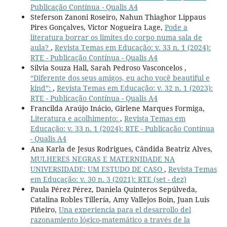
Publicação Contínua - Qualis A4
Steferson Zanoni Roseiro, Nahun Thiaghor Lippaus
Pires Gonçalves, Victor Nogueira Lage,
Pode a
literatura borrar os limites do corpo numa sala de
aula?
,
Revista Temas em Educação: v. 33 n. 1 (2024):
RTE - Publicação Contínua - Qualis A4
Silvia Souza Hall, Sarah Pedroso Vasconcelos ,
“Diferente dos seus amigos, eu acho você beautiful e
kind”:
,
Revista Temas em Educação: v. 32 n. 1 (2023):
RTE - Publicação Contínua - Qualis A4
Francilda Araújo Inácio, Girlene Marques Formiga,
Literatura e acolhimento:
,
Revista Temas em
Educação: v. 33 n. 1 (2024): RTE - Publicação Contínua
- Qualis A4
Ana Karla de Jesus Rodrigues, Cândida Beatriz Alves,
MULHERES NEGRAS E MATERNIDADE NA
UNIVERSIDADE: UM ESTUDO DE CASO
,
Revista Temas
em Educação: v. 30 n. 3 (2021): RTE (set - dez)
Paula Pérez Pérez, Daniela Quinteros Sepúlveda,
Catalina Robles Tillería, Amy Vallejos Boin, Juan Luis
Piñeiro,
Una experiencia para el desarrollo del
razonamiento lógico-matemático a través de la