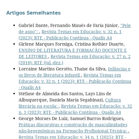
Artigos Semelhantes
Gabriel Dante, Fernando Maués de Faria Júnior,
"Pele
de asno":
,
Revista Temas em Educação: v. 32 n. 1
(2023): RTE - Publicação Contínua - Qualis A4
Girlene Marques Formiga, Cristina Rothier Duarte,
ENSINO DE LITERATURA E FORMAÇÃO DOCENTE E
DE LEITORES
,
Revista Temas em Educação: v. 27 n. 2
(2018): RTE (jul.-dez.)
Lorraine Martins Gerotto, Thaise da Silva,
Infâncias e
os livros de literatura infantil
,
Revista Temas em
Educação: v. 32 n. 1 (2023): RTE - Publicação Contínua
- Qualis A4
Stéfane de Almeida dos Santos, Lays Lins de
Albuquerque, Daniela Maria Segabinazi,
Cultura
literária na escola:
,
Revista Temas em Educação: v. 32
n. 1 (2023): RTE - Publicação Contínua - Qualis A4
George Moraes De Luiz, Samuel Barros Rodrigues,
Práticas discursivas e construção de masculinidades
não-hegemônicas na Formação Profissional Técnica:
,
Revista Temas em Educação: v. 34 n. 1 (2025): RTE -