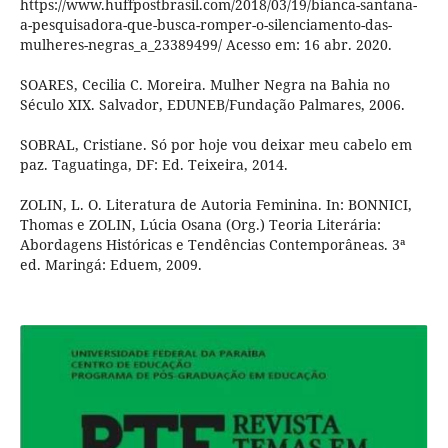
https://www.huffpostbrasil.com/2018/03/19/bianca-santana-
a-pesquisadora-que-busca-romper-o-silenciamento-das-
mulheres-negras_a_23389499/ Acesso em: 16 abr. 2020.
SOARES, Cecilia C. Moreira. Mulher Negra na Bahia no
Século XIX. Salvador, EDUNEB/Fundação Palmares, 2006.
SOBRAL, Cristiane. Só por hoje vou deixar meu cabelo em
paz. Taguatinga, DF: Ed. Teixeira, 2014.
ZOLIN, L. O. Literatura de Autoria Feminina. In: BONNICI,
Thomas e ZOLIN, Lúcia Osana (Org.) Teoria Literária:
Abordagens Históricas e Tendências Contemporâneas. 3ª
ed. Maringá: Eduem, 2009.