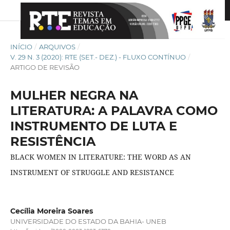
INÍCIO
/
ARQUIVOS
/
V. 29 N. 3 (2020): RTE (SET.- DEZ.) - FLUXO CONTÍNUO
/
ARTIGO DE REVISÃO
MULHER NEGRA NA
LITERATURA: A PALAVRA COMO
INSTRUMENTO DE LUTA E
RESISTÊNCIA
BLACK WOMEN IN LITERATURE: THE WORD AS AN
INSTRUMENT OF STRUGGLE AND RESISTANCE
Cecília Moreira Soares
UNIVERSIDADE DO ESTADO DA BAHIA- UNEB