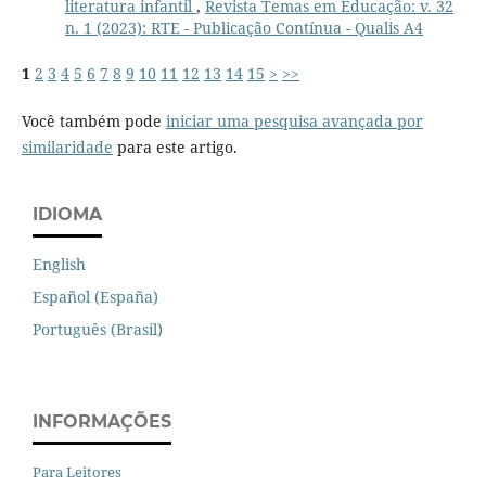
literatura infantil
,
Revista Temas em Educação: v. 32
n. 1 (2023): RTE - Publicação Contínua - Qualis A4
1
2
3
4
5
6
7
8
9
10
11
12
13
14
15
>
>>
Você também pode
iniciar uma pesquisa avançada por
similaridade
para este artigo.
IDIOMA
English
Español (España)
Português (Brasil)
INFORMAÇÕES
Para Leitores