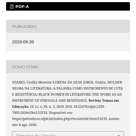
PDF-A
PUBLICADO
2020-09-30
COMO CITAR
SOARES, Cecília Moreira; LORENA DA SILVA JORGE, Grácia. MULHER
NEGRA NA LITERATURA: A PALAVRA COMO INSTRUMENTO DE LUTA
E RESISTÊNCIA: BLACK WOMEN IN LITERATURE: THE WORD AS AN
INSTRUMENT OF STRUGGLE AND RESISTANCE.
Revista Temas em
Educação
,
[S. l.]
, v. 29, n. 3, 2020. DOI: 10.22478/ufpb.2359-
7003.2020v29n3.53133. Disponível em:
https://periodicos.ufpb.br/index.php/rteo/article/view/53133. Acesso
em: 8 ago. 2026.
Fomatos de Citação