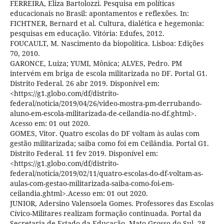
FERREIRA, Eliza Bartolozzi. Pesquisa em políticas
educacionais no Brasil: apontamentos e reflexões. In:
FICHTNER, Bernard et al. Cultura, dialética e hegemonia:
pesquisas em educação. Vitória: Edufes, 2012.
FOUCAULT, M. Nascimento da biopolítica. Lisboa: Edições
70, 2010.
GARONCE, Luiza; YUMI, Mônica; ALVES, Pedro. PM
intervém em briga de escola militarizada no DF. Portal G1.
Distrito Federal. 26 abr 2019. Disponível em:
<https://g1.globo.com/df/distrito-
federal/noticia/2019/04/26/video-mostra-pm-derrubando-
aluno-em-escola-militarizada-de-ceilandia-no-df.ghtml>.
Acesso em: 01 out 2020.
GOMES, Vitor. Quatro escolas do DF voltam às aulas com
gestão militarizada; saiba como foi em Ceilândia. Portal G1.
Distrito Federal. 11 fev 2019. Disponível em:
<https://g1.globo.com/df/distrito-
federal/noticia/2019/02/11/quatro-escolas-do-df-voltam-as-
aulas-com-gestao-militarizada-saiba-como-foi-em-
ceilandia.ghtml>.Acesso em: 01 out 2020.
JUNIOR, Adersino Valensoela Gomes. Professores das Escolas
Cívico-Militares realizam formação continuada. Portal da
Secretaria de Estado da Educação. Mato Grosso do Sul. 28