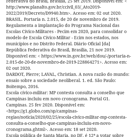
Federativa do Brasil, Brasília, 25 set 2019. Disponível em: <
http://www.planalto.gov.br/ccivil_03/_Ato2019-
2022/2019/Decreto/D9940.htm>. Acesso em: 02 out 2020.
BRASIL. Portaria n. 2.015, de 20 de novembro de 2019.
Regulamenta a implantação do Programa Nacional das
Escolas Cívico-Militares - Pecim em 2020, para consolidar o
modelo de Escola Cívico-Militar - Ecim nos estados, nos
municípios e no Distrito Federal. Diário Oficial [da]
República Federativa do Brasil, Brasília, 21 nov 2019.
Disponível em: < https://www.in.gov.br/web/dou/-/portaria-n-
2.015-de-20-de-novembro-de-2019-228864271>. Acesso em:
02 out 2020.
DARDOT, Pierre; LAVAL, Christian. A nova razão do mundo:
ensaio sobre a sociedade neoliberal. 1. ed. São Paulo:
Boitempo, 2016.
Escola cívico-militar: MP contesta consulta a conselho que
Campinas incluiu em novo cronograma. Portal G1.
Campinas. 25 fev 2020. Disponível em:
<https://g1.globo.com/sp/campinas-
regiao/noticia/2020/02/25/escola-civico-militar-mp-contesta-
consulta-a-conselho-que-campinas-incluiu-em-novo-
cronograma.ghtml>. Acesso em: 18 set 2020.
Escola pública de Santa Maria, no DF, é 12ª a votar sobre