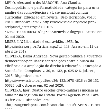
MELO, Alessandro de; MAROCHI, Ana Claudia.
Cosmopolitismo e performatividade: categorias para uma
análise das competências na base nacional comum
curricular. Educação em revista., Belo Horizonte, vol.35,
2019. Disponível em: < https://www.scielo.br/scielo.php?
script=sci_arttext&pid=S0102-
46982019000100431&lng=en&nrm=iso&tlng=pt>. Acesso em:
02 out 2020.
MISES, L.V. Liberdade é escravidão, 1953. In:
https://mises.org.br/Article.aspx?id=449. Acesso em 12 de
abril de 2019.
OLIVEIRA, Dalila Andrade. Nova gestão pública e governos
democrático-populares: contradições entre a busca da
eficiência e a ampliação do direito à educação. Educação &
Sociedade., Campinas, v. 36, n. 132, p. 625-646, jul.-set.,
2015. Disponível em: <
https://www.scielo.br/pdf/es/v36n132/1678-4626-es-36-132-
00625.pdf>. Acesso em: 02 out 2020.
OLIVEIRA, Igor. Quatro escolas cívico-militares iniciam as
aulas nesta segunda no Estado. Portal Agência Pará. Pará.
03 fev 2020. Disponível em:
<https://agenciapara.com.br/noticia/17710/> Acesso: 19 set