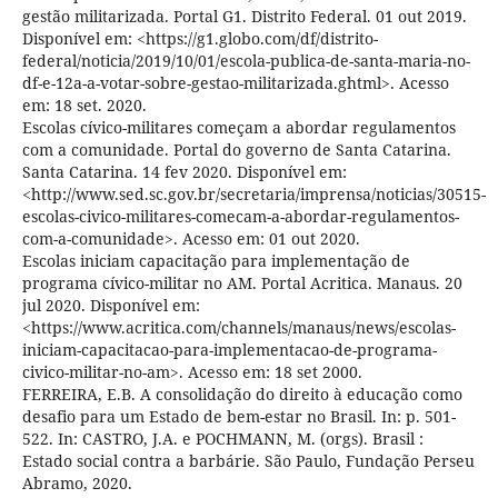
gestão militarizada. Portal G1. Distrito Federal. 01 out 2019.
Disponível em: <https://g1.globo.com/df/distrito-
federal/noticia/2019/10/01/escola-publica-de-santa-maria-no-
df-e-12a-a-votar-sobre-gestao-militarizada.ghtml>. Acesso
em: 18 set. 2020.
Escolas cívico-militares começam a abordar regulamentos
com a comunidade. Portal do governo de Santa Catarina.
Santa Catarina. 14 fev 2020. Disponível em:
<http://www.sed.sc.gov.br/secretaria/imprensa/noticias/30515-
escolas-civico-militares-comecam-a-abordar-regulamentos-
com-a-comunidade>. Acesso em: 01 out 2020.
Escolas iniciam capacitação para implementação de
programa cívico-militar no AM. Portal Acritica. Manaus. 20
jul 2020. Disponível em:
<https://www.acritica.com/channels/manaus/news/escolas-
iniciam-capacitacao-para-implementacao-de-programa-
civico-militar-no-am>. Acesso em: 18 set 2000.
FERREIRA, E.B. A consolidação do direito à educação como
desafio para um Estado de bem-estar no Brasil. In: p. 501-
522. In: CASTRO, J.A. e POCHMANN, M. (orgs). Brasil :
Estado social contra a barbárie. São Paulo, Fundação Perseu
Abramo, 2020.