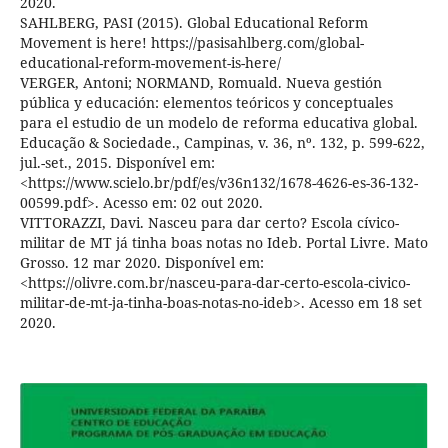
2020.
SAHLBERG, PASI (2015). Global Educational Reform
Movement is here! https://pasisahlberg.com/global-
educational-reform-movement-is-here/
VERGER, Antoni; NORMAND, Romuald. Nueva gestión
pública y educación: elementos teóricos y conceptuales
para el estudio de un modelo de reforma educativa global.
Educação & Sociedade., Campinas, v. 36, nº. 132, p. 599-622,
jul.-set., 2015. Disponível em:
<https://www.scielo.br/pdf/es/v36n132/1678-4626-es-36-132-
00599.pdf>. Acesso em: 02 out 2020.
VITTORAZZI, Davi. Nasceu para dar certo? Escola cívico-
militar de MT já tinha boas notas no Ideb. Portal Livre. Mato
Grosso. 12 mar 2020. Disponível em:
<https://olivre.com.br/nasceu-para-dar-certo-escola-civico-
militar-de-mt-ja-tinha-boas-notas-no-ideb>. Acesso em 18 set
2020.