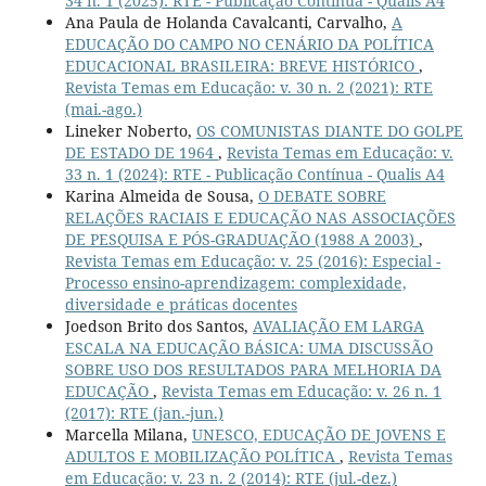
34 n. 1 (2025): RTE - Publicação Contínua - Qualis A4
Ana Paula de Holanda Cavalcanti, Carvalho,
A
EDUCAÇÃO DO CAMPO NO CENÁRIO DA POLÍTICA
EDUCACIONAL BRASILEIRA: BREVE HISTÓRICO
,
Revista Temas em Educação: v. 30 n. 2 (2021): RTE
(mai.-ago.)
Lineker Noberto,
OS COMUNISTAS DIANTE DO GOLPE
DE ESTADO DE 1964
,
Revista Temas em Educação: v.
33 n. 1 (2024): RTE - Publicação Contínua - Qualis A4
Karina Almeida de Sousa,
O DEBATE SOBRE
RELAÇÕES RACIAIS E EDUCAÇÃO NAS ASSOCIAÇÕES
DE PESQUISA E PÓS-GRADUAÇÃO (1988 A 2003)
,
Revista Temas em Educação: v. 25 (2016): Especial -
Processo ensino-aprendizagem: complexidade,
diversidade e práticas docentes
Joedson Brito dos Santos,
AVALIAÇÃO EM LARGA
ESCALA NA EDUCAÇÃO BÁSICA: UMA DISCUSSÃO
SOBRE USO DOS RESULTADOS PARA MELHORIA DA
EDUCAÇÃO
,
Revista Temas em Educação: v. 26 n. 1
(2017): RTE (jan.-jun.)
Marcella Milana,
UNESCO, EDUCAÇÃO DE JOVENS E
ADULTOS E MOBILIZAÇÃO POLÍTICA
,
Revista Temas
em Educação: v. 23 n. 2 (2014): RTE (jul.-dez.)