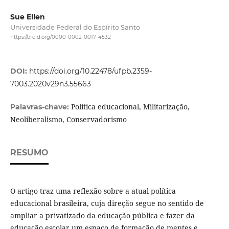
Sue Ellen
Universidade Federal do Espírito Santo
https://orcid.org/0000-0002-0017-4532
DOI:
https://doi.org/10.22478/ufpb.2359-
7003.2020v29n3.55663
Política educacional, Militarização,
Palavras-chave:
Neoliberalismo, Conservadorismo
RESUMO
O artigo traz uma reflexão sobre a atual política
educacional brasileira, cuja direção segue no sentido de
ampliar a privatizado da educação pública e fazer da
educação escolar um espaço de formação de mentes e