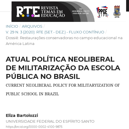
INÍCIO
/
ARQUIVOS
/
V. 29 N. 3 (2020): RTE (SET.- DEZ.) - FLUXO CONTÍNUO
/
Dossiê: Restaurações conservadoras no campo educacional na
América Latina
ATUAL POLÍTICA NEOLIBERAL
DE MILITARIZAÇÃO DA ESCOLA
PÚBLICA NO BRASIL
CURRENT NEOLIBERAL POLICY FOR MILITARYIZATION OF
PUBLIC SCHOOL IN BRAZIL
Eliza Bartolozzi
UNIVERSIDADE FEDERAL DO ESPÍRITO SANTO
https://orcid.org/0000-0002-4100-9875