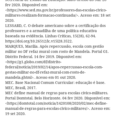
fev 2020. Disponível em:
<https://www.sed.ms.gov.br/professores-das-escolas-civico-
militares-realizam-formacao-continuada/>. Acesso em: 18 set
2020.
LESSARD, C. O debate americano sobre a certificação dos
professores e a armadilha de uma política educativa
baseada na evidência. Linhas Críticas, 15(28), 62-94.
https://doi.org/10.26512/lc.v15i28.3522.
MARQUES, Marília. Após repercussão, escola com gestão
militar no DF refaz mural com rosto de Mandela. Portal G1.
Distrito Federal. 14 fev 2019. Disponível em:
<https://g1.globo.com/df/distrito-
federal/noticia/2019/02/14/apos-repercussao-escola-com-
gestao-militar-no-df-refaz-mural-com-rosto-de-
mandela.ghtml>. Acesso em 01 out 2020.
MEC. Base Nacional Comum Curricular: educação é base.
MEC, Brasil, 2017.
MEC define manual de regras para escolas cívico-militares.
Portal Domtotal. Belo Horizonte. 04 fev 2020. Disponível em:
<https://domtotal.com/noticia/1420108/2020/02/mec-define-
manual-de-regras-para-escolas-civico-militares/>. Acesso em:
19 set 2020.