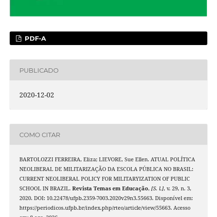
PDF-A
PUBLICADO
2020-12-02
COMO CITAR
BARTOLOZZI FERREIRA, Eliza; LIEVORE, Sue Ellen. ATUAL POLÍTICA
NEOLIBERAL DE MILITARIZAÇÃO DA ESCOLA PÚBLICA NO BRASIL:
CURRENT NEOLIBERAL POLICY FOR MILITARYIZATION OF PUBLIC
SCHOOL IN BRAZIL.
Revista Temas em Educação
,
[S. l.]
, v. 29, n. 3,
2020. DOI: 10.22478/ufpb.2359-7003.2020v29n3.55663. Disponível em:
https://periodicos.ufpb.br/index.php/rteo/article/view/55663. Acesso