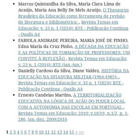
Marcus Quintanilha da Silva, Maria Clara Lima de
Araújo, Maria Ana Belly De Melo Araújo,
O Thesaurus
Brasileiro da Educação como ferramenta de revisão
de literatura e bibliométrica:
,
Revista Temas em
Educação: v. 33 n. 1 (2024): RTE - Publicação Contínua
- Qualis A4
FABIOLA ANDRADE PEREIRA, MARIA JOSÉ DE PINHO,
Edna Maria da Cruz Pinho,
A DÉCADA DA EDUCAÇÃO
E AS POLÍTICAS DE FORMAÇÃO DE PROFESSORES: UM
CONVITE À REFLEXÃO
,
Revista Temas em Educação:
v. 23 n. 1 (2014): RTE (jan.-jun.)
Danielly Cardoso da Silva, Diane Valdez,
HISTÓRIA DA
EDUCAÇÃO NA DITADURA MILITAR (1964-1985):
,
Revista Temas em Educação: v. 33 n. 1 (2024): RTE -
Publicação Contínua - Qualis A4
Ernesto Candeias Martins,
A TERRITORIALIZAÇÃO
EDUCATIVA NA LÓGICA DE AÇÃO DO PODER LOCAL
COM A AUTONOMIA DAS ESCOLAS EM PORTUGAL
,
Revista Temas em Educação: 2010: v.18/19, n.1/2, p. 1-
286, jan.-dez. 2009/2010
1
2
3
4
5
6
7
8
9
10
11
12
13
14
15
>
>>