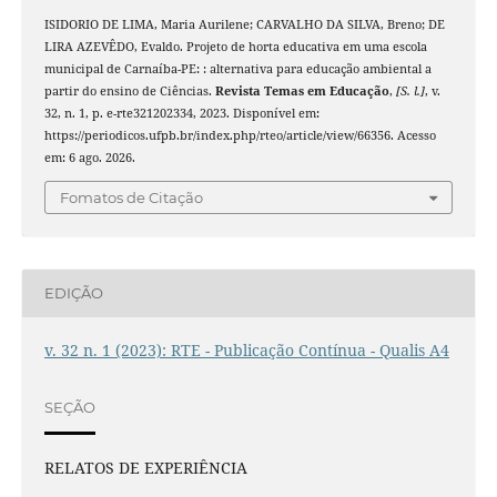
ISIDORIO DE LIMA, Maria Aurilene; CARVALHO DA SILVA, Breno; DE
LIRA AZEVÊDO, Evaldo. Projeto de horta educativa em uma escola
municipal de Carnaíba-PE: : alternativa para educação ambiental a
partir do ensino de Ciências.
Revista Temas em Educação
,
[S. l.]
, v.
32, n. 1, p. e-rte321202334, 2023. Disponível em:
https://periodicos.ufpb.br/index.php/rteo/article/view/66356. Acesso
em: 6 ago. 2026.
Fomatos de Citação
EDIÇÃO
v. 32 n. 1 (2023): RTE - Publicação Contínua - Qualis A4
SEÇÃO
RELATOS DE EXPERIÊNCIA