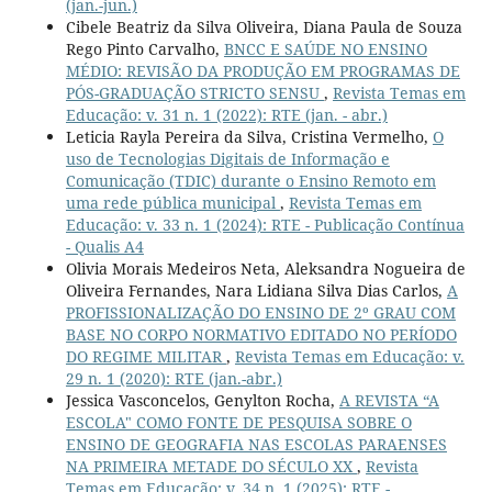
(jan.-jun.)
Cibele Beatriz da Silva Oliveira, Diana Paula de Souza
Rego Pinto Carvalho,
BNCC E SAÚDE NO ENSINO
MÉDIO: REVISÃO DA PRODUÇÃO EM PROGRAMAS DE
PÓS-GRADUAÇÃO STRICTO SENSU
,
Revista Temas em
Educação: v. 31 n. 1 (2022): RTE (jan. - abr.)
Leticia Rayla Pereira da Silva, Cristina Vermelho,
O
uso de Tecnologias Digitais de Informação e
Comunicação (TDIC) durante o Ensino Remoto em
uma rede pública municipal
,
Revista Temas em
Educação: v. 33 n. 1 (2024): RTE - Publicação Contínua
- Qualis A4
Olivia Morais Medeiros Neta, Aleksandra Nogueira de
Oliveira Fernandes, Nara Lidiana Silva Dias Carlos,
A
PROFISSIONALIZAÇÃO DO ENSINO DE 2º GRAU COM
BASE NO CORPO NORMATIVO EDITADO NO PERÍODO
DO REGIME MILITAR
,
Revista Temas em Educação: v.
29 n. 1 (2020): RTE (jan.-abr.)
Jessica Vasconcelos, Genylton Rocha,
A REVISTA “A
ESCOLA" COMO FONTE DE PESQUISA SOBRE O
ENSINO DE GEOGRAFIA NAS ESCOLAS PARAENSES
NA PRIMEIRA METADE DO SÉCULO XX
,
Revista
Temas em Educação: v. 34 n. 1 (2025): RTE -