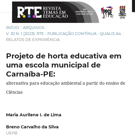
INÍCIO
/
ARQUIVOS
/
V. 32 N. 1 (2023): RTE - PUBLICAÇÃO CONTÍNUA - QUALIS A4
/
RELATOS DE EXPERIÊNCIA
Projeto de horta educativa em
uma escola municipal de
Carnaíba-PE:
alternativa para educação ambiental a partir do ensino de
Ciências
Maria Aurilene I. de Lima
Breno Carvalho da Silva
UEPB