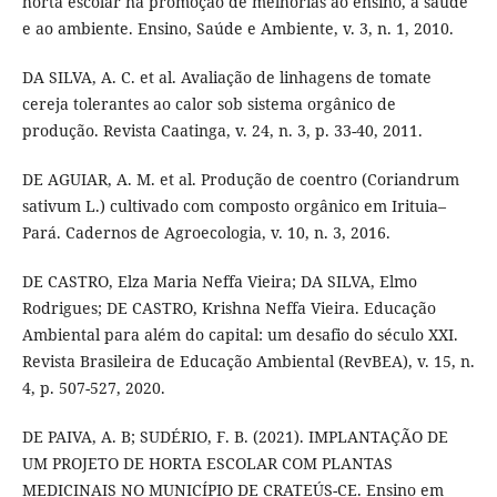
horta escolar na promoção de melhorias ao ensino, à saúde
e ao ambiente. Ensino, Saúde e Ambiente, v. 3, n. 1, 2010.
DA SILVA, A. C. et al. Avaliação de linhagens de tomate
cereja tolerantes ao calor sob sistema orgânico de
produção. Revista Caatinga, v. 24, n. 3, p. 33-40, 2011.
DE AGUIAR, A. M. et al. Produção de coentro (Coriandrum
sativum L.) cultivado com composto orgânico em Irituia–
Pará. Cadernos de Agroecologia, v. 10, n. 3, 2016.
DE CASTRO, Elza Maria Neffa Vieira; DA SILVA, Elmo
Rodrigues; DE CASTRO, Krishna Neffa Vieira. Educação
Ambiental para além do capital: um desafio do século XXI.
Revista Brasileira de Educação Ambiental (RevBEA), v. 15, n.
4, p. 507-527, 2020.
DE PAIVA, A. B; SUDÉRIO, F. B. (2021). IMPLANTAÇÃO DE
UM PROJETO DE HORTA ESCOLAR COM PLANTAS
MEDICINAIS NO MUNICÍPIO DE CRATEÚS-CE. Ensino em