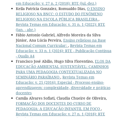
em Educação: v. 27 n. 2 (2018): RTE (jul.-dez.)
Keila Patricia Gonzalez, Romualdo Dias,
O ENSINO
RELIGIOSO NA BNCC: O ESTUDO DO FENÔMENO
RELIGIOSO NA ESCOLA PÚBLICA BRASILEIRA
,
Revista Temas em Educação: v. 31 n. 1 (2022): RTE
(jan. - abr.)
Fábio Antonio Gabriel, Alfredo Moreira da Silva
Júnior, Ana Lúcia Pereira,
Ensino religioso na Base
Nacional Comum Curricular:
,
Revista Temas em
Educação: v. 33 n. 1 (2024): RTE - Publicação Contínua
- Qualis A4
Francisco José Abílio, Hugo Silva Florentino,
ELOS DA
EDUCAÇÃO AMBIENTAL SUSTENTÁVEL: CAMINHOS
PARA UMA PEDAGOGIA CONTEXTUALIZADA NO
SEMINÁRIO PARAÍBANO
,
Revista Temas em
Educação: v. 25 (2016): Especial - Processo ensino-
aprendizagem: complexidade, diversidade e práticas
docentes
Camila Alvares Sofiati, Claudia Chueire de Oliveira,
FORMAÇÃO DOS DOCENTES DO CURSO DE
PEDAGOGIA: A EDUCAÇÃO INFANTIL EM FOCO
,
Revista Temas em Educação: v. 27 n. 1 (2018): RTE