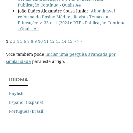
Publicação Contínua - Qualis A4
João Eudes Alexandre Sousa Júnior,
Abominável
reforma do Ensino Médio:
,
Revista Temas em
Educação: v. 33 n. 1 (2024): RTE - Publicação Contínua
- Qualis A4
1
2
3
4
5
6
7
8
9
10
11
12
13
14
15
>
>>
Você também pode
iniciar uma pesquisa avançada por
similaridade
para este artigo.
IDIOMA
English
Español (España)
Português (Brasil)