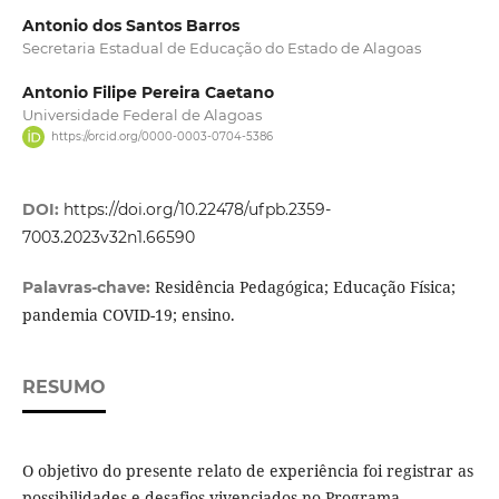
Antonio dos Santos Barros
Secretaria Estadual de Educação do Estado de Alagoas
Antonio Filipe Pereira Caetano
Universidade Federal de Alagoas
https://orcid.org/0000-0003-0704-5386
DOI:
https://doi.org/10.22478/ufpb.2359-
7003.2023v32n1.66590
Residência Pedagógica; Educação Física;
Palavras-chave:
pandemia COVID-19; ensino.
RESUMO
O objetivo do presente relato de experiência foi registrar as
possibilidades e desafios vivenciados no Programa