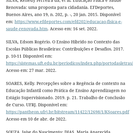
SILVA, Kenedy Ferreira da; et al. Educação Física e Saúde
Renovada: uma proposta para cidadania. EFDeportes,
Buenos Aires, ano 19, n. 202, p. -, 20 jan. 2015. Disponível
em:
https://www.efdeportes.com/efd202/educacao-fisica-e-
saude-renovada.htm
. Acesso em: 16 set. 2022.
SILVA, Edsom Rogério. O Ensino Híbrido no Contexto das
Escolas Públicas Brasileiras: Contribuições e Desafios. 2017.
p. 10-11 Disponível em:
https://sistemas.uft.edu.br/periodicos/index.php/portodasletras
Acesso em: 27 mar. 2022.
SOARES, Kelly. Percepções sobre a Regência de contexto na
Educação Infantil como Prática de Ensino Aprendizagem no
Estágio Supervisionado. 2019. p. 21. Trabalho de Conclusão
de Curso. UFRJ. Disponível em:
https://pantheon.ufrj.br/bitstream/11422/12698/1/KSoares.pdf
Acesso em 10 de abr. de 2022.
SOUZA, Jaíse do Nascimento; DIAS, Maria Aparecida.