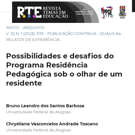
INÍCIO
/
ARQUIVOS
/
V. 32 N. 1 (2023): RTE - PUBLICAÇÃO CONTÍNUA - QUALIS A4
/
RELATOS DE EXPERIÊNCIA
Possibilidades e desafios do
Programa Residência
Pedagógica sob o olhar de um
residente
Bruno Leandro dos Santos Barbosa
Universidade Federal de Alagoas
Chrystiane Vasconcelos Andrade Toscano
Universidade Federal de Alagoas