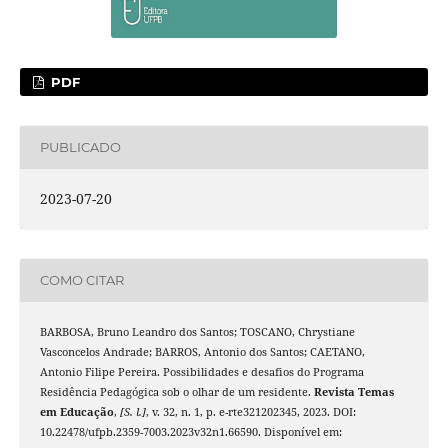
PDF
PUBLICADO
2023-07-20
COMO CITAR
BARBOSA, Bruno Leandro dos Santos; TOSCANO, Chrystiane
Vasconcelos Andrade; BARROS, Antonio dos Santos; CAETANO,
Antonio Filipe Pereira. Possibilidades e desafios do Programa
Residência Pedagógica sob o olhar de um residente.
Revista Temas
em Educação
,
[S. l.]
, v. 32, n. 1, p. e-rte321202345, 2023. DOI:
10.22478/ufpb.2359-7003.2023v32n1.66590. Disponível em: