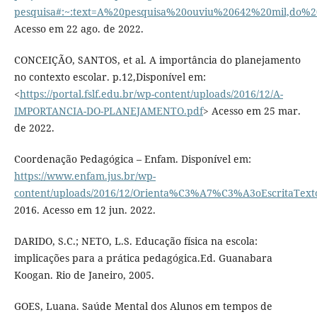
pesquisa#:~:text=A%20pesquisa%20ouviu%20642%20mil,do%2
Acesso em 22 ago. de 2022.
CONCEIÇÃO, SANTOS, et al. A importância do planejamento
no contexto escolar. p.12,Disponível em:
<
https://portal.fslf.edu.br/wp-content/uploads/2016/12/A-
IMPORTANCIA-DO-PLANEJAMENTO.pdf
> Acesso em 25 mar.
de 2022.
Coordenação Pedagógica – Enfam. Disponível em:
https://www.enfam.jus.br/wp-
content/uploads/2016/12/Orienta%C3%A7%C3%A3oEscritaText
2016. Acesso em 12 jun. 2022.
DARIDO, S.C.; NETO, L.S. Educação física na escola:
implicações para a prática pedagógica.Ed. Guanabara
Koogan. Rio de Janeiro, 2005.
GOES, Luana. Saúde Mental dos Alunos em tempos de