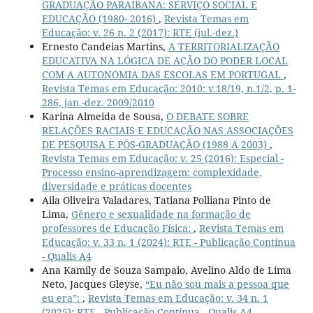
GRADUAÇÃO PARAIBANA: SERVIÇO SOCIAL E
EDUCAÇÃO (1980- 2016)
,
Revista Temas em
Educação: v. 26 n. 2 (2017): RTE (jul.-dez.)
Ernesto Candeias Martins,
A TERRITORIALIZAÇÃO
EDUCATIVA NA LÓGICA DE AÇÃO DO PODER LOCAL
COM A AUTONOMIA DAS ESCOLAS EM PORTUGAL
,
Revista Temas em Educação: 2010: v.18/19, n.1/2, p. 1-
286, jan.-dez. 2009/2010
Karina Almeida de Sousa,
O DEBATE SOBRE
RELAÇÕES RACIAIS E EDUCAÇÃO NAS ASSOCIAÇÕES
DE PESQUISA E PÓS-GRADUAÇÃO (1988 A 2003)
,
Revista Temas em Educação: v. 25 (2016): Especial -
Processo ensino-aprendizagem: complexidade,
diversidade e práticas docentes
Aila Oliveira Valadares, Tatiana Polliana Pinto de
Lima,
Gênero e sexualidade na formação de
professores de Educação Física:
,
Revista Temas em
Educação: v. 33 n. 1 (2024): RTE - Publicação Contínua
- Qualis A4
Ana Kamily de Souza Sampaio, Avelino Aldo de Lima
Neto, Jacques Gleyse,
“Eu não sou mais a pessoa que
eu era”:
,
Revista Temas em Educação: v. 34 n. 1
(2025): RTE - Publicação Contínua - Qualis A4