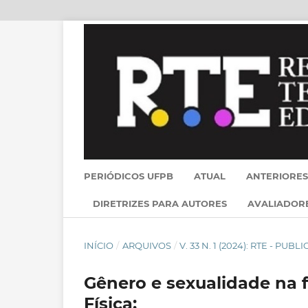
PERIÓDICOS UFPB
ATUAL
ANTERIORES
DIRETRIZES PARA AUTORES
AVALIADOR
INÍCIO
/
ARQUIVOS
/
V. 33 N. 1 (2024): RTE - PU
Gênero e sexualidade na 
Física: