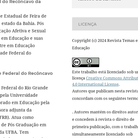
l do Recôncavo da
e Estadual de Feira de
 estado da Bahia. Pós
LICENÇA
ação Afetiva e Sexual
a em Educação e suas
Copyright (c) 2024 Revista Temas 
estre em Educação
Educação
dade Federal do
Este trabalho está licenciado sob 
e Federal do Recôncavo
licença
Creative Commons Attribu
4.0 International License
.
e Federal do Rio Grande
Autores que publicam nesta revist
pela Universidade
concordam com os seguintes termo
orado em Educação pela
sora adjunta da
. Autores mantém os direitos autor
UFRB). Atua como
e concedem à revista o direito de
 de Pós Graduação em
primeira publicação, com o trabal
 da UFBA. Tem
simultaneamente licenciado sob