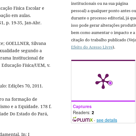
institucionais ou na sua página
ação Física Escolar e
pessoal) a qualquer ponto antes o
ipação em aulas.
durante o processo editorial, já qu
51, p. 19-35, Jan-Abr.
isso pode gerar alterações produti
bem como aumentar o impacto e a
citação do trabalho publicado (Vej
ce; GOELLNER, Silvana
Efeito do Acesso Livre
).
exualidade segundo a
rama Institucional de
a Educação Física/UEM, v.
lo: Edições 70, 2011.
ro na formação de
Captures
rismo e a Equidade. 178 f.
Readers:
2
dade Do Estado do Pará,
-
see details
damental. In: I