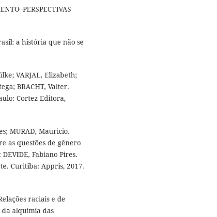
MENTO–PERSPECTIVAS
il: a história que não se
lke; VARJAL, Elizabeth;
ega; BRACHT, Valter.
aulo: Cortez Editora,
es; MURAD, Mauricio.
bre as questões de gênero
: DEVIDE, Fabiano Pires.
e. Curitiba: Appris, 2017.
elações raciais e de
a da alquimia das