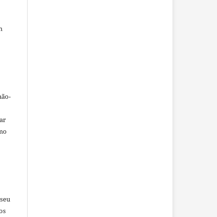
m
não-
car
omo
 seu
os