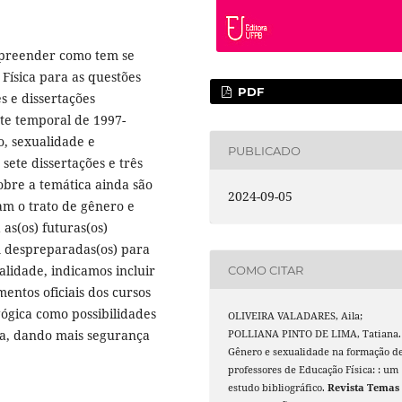
mpreender como tem se
Física para as questões
PDF
s e dissertações
rte temporal de 1997-
o, sexualidade e
PUBLICADO
sete dissertações e três
 sobre a temática ainda são
2024-09-05
cam o trato de gênero e
as(os) futuras(os)
em despreparadas(os) para
alidade, indicamos incluir
COMO CITAR
entos oficiais dos cursos
gógica como possibilidades
OLIVEIRA VALADARES, Aila;
ca, dando mais segurança
POLLIANA PINTO DE LIMA, Tatiana.
Gênero e sexualidade na formação d
professores de Educação Física: : um
estudo bibliográfico.
Revista Temas