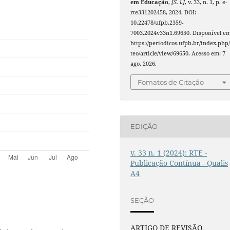
em Educação
,
[S. l.]
, v. 33, n. 1, p. e-
rte331202458, 2024. DOI:
10.22478/ufpb.2359-
7003.2024v33n1.69650. Disponível em
https://periodicos.ufpb.br/index.php/
teo/article/view/69650. Acesso em: 7
ago. 2026.
Fomatos de Citação
EDIÇÃO
v. 33 n. 1 (2024): RTE -
Publicação Contínua - Qualis
A4
SEÇÃO
ARTIGO DE REVISÃO