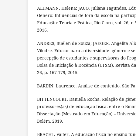
ALTMANN, Helena; JACO, Juliana Fagundes. Educ
Gênero: Influências de fora da escola na partic
Educação: Teoria e Prática, Rio Claro, vol. 26, n.
2016.
ANDRES, Suélen de Souza; JAEGER, Angelita Ali
Vilodre. Educar para a diversidade: gênero e s
percepção de estudantes e supervisoras do Prog
Bolsa de Iniciação à Docência (UFSM). Revista d
26, p. 167-179, 2015.
BARDIN, Laurence. Análise de conteúdo. São Pau
BITTENCOURT, Daniella Rocha. Relação de gêne
professores(as) de educação física: entre o Bina
Dissertação (Mestrado em Educação) – Universi
Belém, 2019.
BRACHT, Valter. A educação física no ensino fun