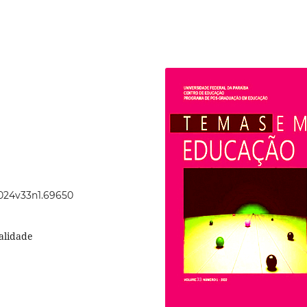
2024v33n1.69650
alidade