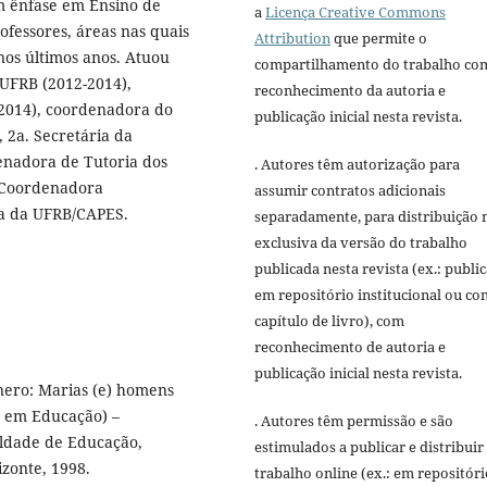
m ênfase em Ensino de
a
Licença Creative Commons
ofessores, áreas nas quais
Attribution
que permite o
os últimos anos. Atuou
compartilhamento do trabalho co
UFRB (2012-2014),
reconhecimento da autoria e
-2014), coordenadora do
publicação inicial nesta revista.
 2a. Secretária da
enadora de Tutoria dos
. Autores têm autorização para
 Coordenadora
assumir contratos adicionais
ca da UFRB/CAPES.
separadamente, para distribuição 
exclusiva da versão do trabalho
publicada nesta revista (ex.: publi
em repositório institucional ou c
capítulo de livro), com
reconhecimento de autoria e
publicação inicial nesta revista.
ero: Marias (e) homens
o em Educação) –
. Autores têm permissão e são
ldade de Educação,
estimulados a publicar e distribuir
zonte, 1998.
trabalho online (ex.: em repositóri