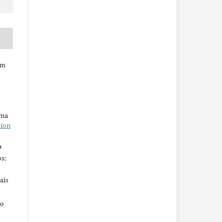
em
uma
tion
a
s:
ais
ho