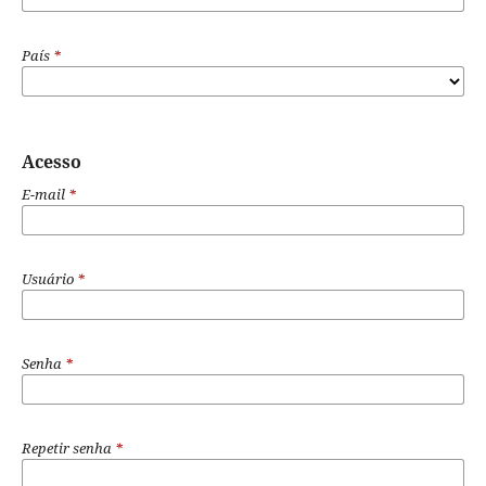
País
*
Acesso
E-mail
*
Usuário
*
Senha
*
Repetir senha
*