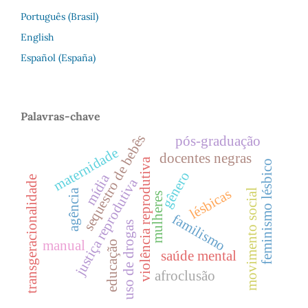
Português (Brasil)
English
Español (España)
Palavras-chave
sequestro de bebês
pós-graduação
maternidade
docentes negras
violência reprodutiva
feminismo lésbico
gênero
mídia
transgeracionalidade
justiça reprodutiva
lésbicas
agência
movimento social
mulheres
familismo
uso de drogas
manual
educação
saúde mental
afroclusão