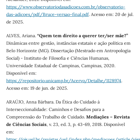
https://www.observatoriodasadicoes.com.br/observatorio-
das-adicoes/pdf/Bruce-versao-final.pdf
. Acesso em: 20 de jul.
de 2025.
ALVES, Ariana.
“Quem tem direito a querer ter/ser mãe?”
Dinâmicas entre gestão, instâncias estatais e ação política em
Belo Horizonte (MG). Dissertação (Mestrado em Antropologia
Social) - Instituto de Filosofia e Ciências Humanas,
Universidade Estadual de Campinas, Campinas, 2020.
Disponível em:
https://repositorio.unicamp.br/Acervo/Detalhe/1128974
.
Acesso em: 19 de jun. de 2025.
ARAÚJO, Anna Bárbara. Da Ética do Cuidado à
Interseccionalidade: Caminhos e Desafios para a
Compreensão do Trabalho de Cuidado.
Mediações – Revista
de Ciências Sociais
, v. 23, ed. 3, p. 43-69, 2018. Disponível
em:
https://ojs.uel.br/revistas/uel/index.php/mediacoes/article/v