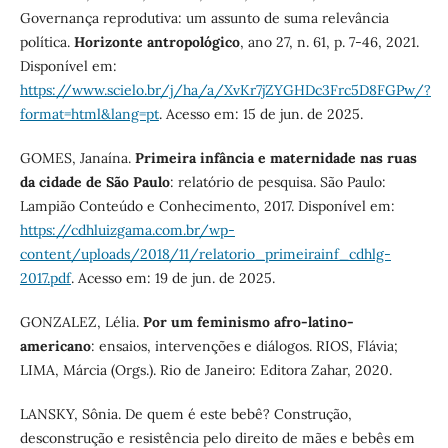
Governança reprodutiva: um assunto de suma relevância
política.
Horizonte antropológico
, ano 27, n. 61, p. 7-46, 2021.
Disponível em:
https://www.scielo.br/j/ha/a/XvKr7jZYGHDc3Frc5D8FGPw/?
format=html&lang=pt
. Acesso em: 15 de jun. de 2025.
GOMES, Janaína.
Primeira infância e maternidade nas ruas
da cidade de São Paulo
: relatório de pesquisa. São Paulo:
Lampião Conteúdo e Conhecimento, 2017. Disponível em:
https://cdhluizgama.com.br/wp-
content/uploads/2018/11/relatorio_primeirainf_cdhlg-
2017.pdf
. Acesso em: 19 de jun. de 2025.
GONZALEZ, Lélia.
Por um feminismo afro-latino-
americano
: ensaios, intervenções e diálogos. RIOS, Flávia;
LIMA, Márcia (Orgs.). Rio de Janeiro: Editora Zahar, 2020.
LANSKY, Sônia. De quem é este bebê? Construção,
desconstrução e resistência pelo direito de mães e bebês em