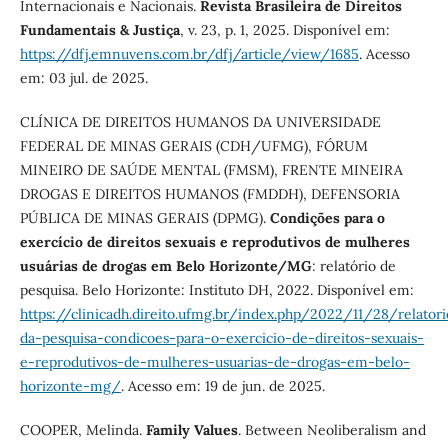
Internacionais e Nacionais.
Revista Brasileira de Direitos
Fundamentais & Justiça
, v. 23, p. 1, 2025. Disponível em:
https://dfj.emnuvens.com.br/dfj/article/view/1685
. Acesso
em: 03 jul. de 2025.
CLÍNICA DE DIREITOS HUMANOS DA UNIVERSIDADE
FEDERAL DE MINAS GERAIS (CDH/UFMG), FÓRUM
MINEIRO DE SAÚDE MENTAL (FMSM), FRENTE MINEIRA
DROGAS E DIREITOS HUMANOS (FMDDH), DEFENSORIA
PÚBLICA DE MINAS GERAIS (DPMG).
Condições para o
exercício de direitos sexuais e reprodutivos de mulheres
usuárias de drogas em Belo Horizonte/MG
: relatório de
pesquisa. Belo Horizonte: Instituto DH, 2022. Disponível em:
https://clinicadh.direito.ufmg.br/index.php/2022/11/28/relatori
da-pesquisa-condicoes-para-o-exercicio-de-direitos-sexuais-
e-reprodutivos-de-mulheres-usuarias-de-drogas-em-belo-
horizonte-mg/
. Acesso em: 19 de jun. de 2025.
COOPER, Melinda.
Family Values
. Between Neoliberalism and