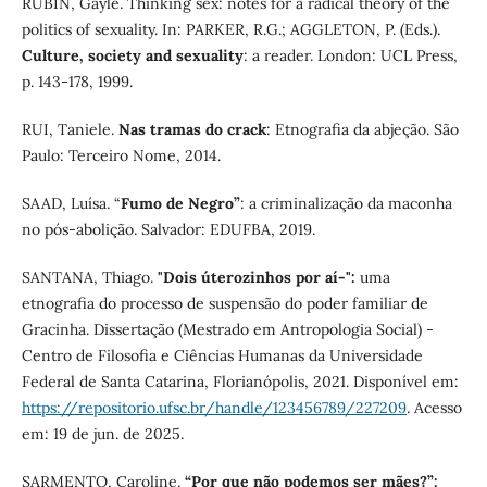
RUBIN, Gayle. Thinking sex: notes for a radical theory of the
politics of sexuality. In: PARKER, R.G.; AGGLETON, P. (Eds.).
Culture, society and sexuality
: a reader. London: UCL Press,
p. 143-178, 1999.
RUI, Taniele.
Nas tramas do crack
: Etnografia da abjeção. São
Paulo: Terceiro Nome, 2014.
SAAD, Luísa. “
Fumo de Negro”
: a criminalização da maconha
no pós-abolição. Salvador: EDUFBA, 2019.
SANTANA, Thiago.
"Dois úterozinhos por aí-":
uma
etnografia do processo de suspensão do poder familiar de
Gracinha. Dissertação (Mestrado em Antropologia Social) -
Centro de Filosofia e Ciências Humanas da Universidade
Federal de Santa Catarina, Florianópolis, 2021. Disponível em:
https://repositorio.ufsc.br/handle/123456789/227209
. Acesso
em: 19 de jun. de 2025.
SARMENTO, Caroline.
“Por que não podemos ser mães?”: