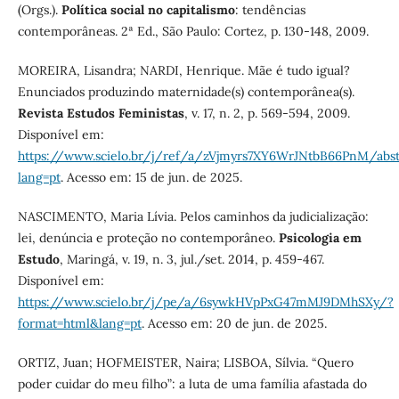
(Orgs.).
Política social no capitalismo
: tendências
contemporâneas. 2ª Ed., São Paulo: Cortez, p. 130-148, 2009.
MOREIRA, Lisandra; NARDI, Henrique. Mãe é tudo igual?
Enunciados produzindo maternidade(s) contemporânea(s).
Revista Estudos Feministas
, v. 17, n. 2, p. 569-594, 2009.
Disponível em:
https://www.scielo.br/j/ref/a/zVjmyrs7XY6WrJNtbB66PnM/abst
lang=pt
. Acesso em: 15 de jun. de 2025.
NASCIMENTO, Maria Lívia. Pelos caminhos da judicialização:
lei, denúncia e proteção no contemporâneo.
Psicologia em
Estudo
, Maringá, v. 19, n. 3, jul./set. 2014, p. 459-467.
Disponível em:
https://www.scielo.br/j/pe/a/6sywkHVpPxG47mMJ9DMhSXy/?
format=html&lang=pt
. Acesso em: 20 de jun. de 2025.
ORTIZ, Juan; HOFMEISTER, Naira; LISBOA, Sílvia. “Quero
poder cuidar do meu filho”: a luta de uma família afastada do