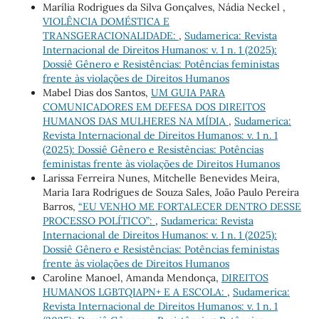
Marília Rodrigues da Silva Gonçalves, Nádia Neckel ,
VIOLÊNCIA DOMÉSTICA E
TRANSGERACIONALIDADE:
,
Sudamerica: Revista
Internacional de Direitos Humanos: v. 1 n. 1 (2025):
Dossiê Gênero e Resistências: Potências feministas
frente às violações de Direitos Humanos
Mabel Dias dos Santos,
UM GUIA PARA
COMUNICADORES EM DEFESA DOS DIREITOS
HUMANOS DAS MULHERES NA MÍDIA
,
Sudamerica:
Revista Internacional de Direitos Humanos: v. 1 n. 1
(2025): Dossiê Gênero e Resistências: Potências
feministas frente às violações de Direitos Humanos
Larissa Ferreira Nunes, Mitchelle Benevides Meira,
Maria Iara Rodrigues de Souza Sales, João Paulo Pereira
Barros,
“EU VENHO ME FORTALECER DENTRO DESSE
PROCESSO POLÍTICO”:
,
Sudamerica: Revista
Internacional de Direitos Humanos: v. 1 n. 1 (2025):
Dossiê Gênero e Resistências: Potências feministas
frente às violações de Direitos Humanos
Caroline Manoel, Amanda Mendonça,
DIREITOS
HUMANOS LGBTQIAPN+ E A ESCOLA:
,
Sudamerica:
Revista Internacional de Direitos Humanos: v. 1 n. 1