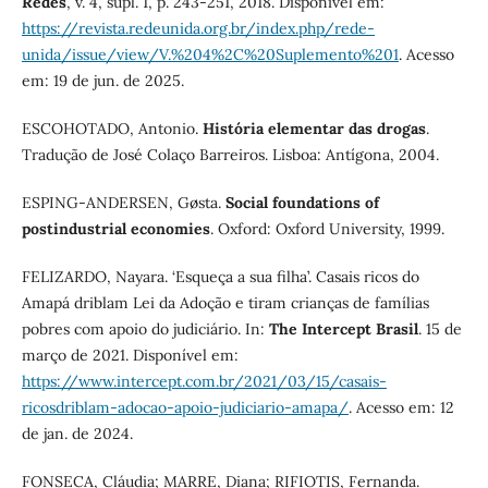
Redes
, v. 4, supl. 1, p. 243-251, 2018. Disponível em:
https://revista.redeunida.org.br/index.php/rede-
unida/issue/view/V.%204%2C%20Suplemento%201
. Acesso
em: 19 de jun. de 2025.
ESCOHOTADO, Antonio.
História elementar das drogas
.
Tradução de José Colaço Barreiros. Lisboa: Antígona, 2004.
ESPING-ANDERSEN, Gøsta.
Social foundations of
postindustrial economies
. Oxford: Oxford University, 1999.
FELIZARDO, Nayara. ‘Esqueça a sua filha’. Casais ricos do
Amapá driblam Lei da Adoção e tiram crianças de famílias
pobres com apoio do judiciário. In:
The Intercept Brasil
. 15 de
março de 2021. Disponível em:
https://www.intercept.com.br/2021/03/15/casais-
ricosdriblam-adocao-apoio-judiciario-amapa/
. Acesso em: 12
de jan. de 2024.
FONSECA, Cláudia; MARRE, Diana; RIFIOTIS, Fernanda.