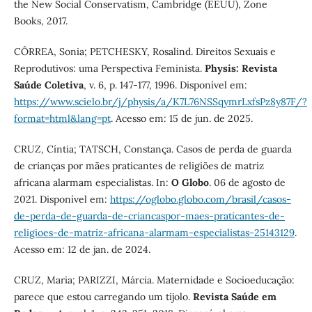
the New Social Conservatism, Cambridge (EEUU), Zone
Books, 2017.
CÔRREA, Sonia; PETCHESKY, Rosalind. Direitos Sexuais e
Reprodutivos: uma Perspectiva Feminista.
Physis: Revista
Saúde Coletiva
, v. 6, p. 147-177, 1996. Disponível em:
https://www.scielo.br/j/physis/a/K7L76NSSqymrLxfsPz8y87F/?
format=html&lang=pt
. Acesso em: 15 de jun. de 2025.
CRUZ, Cíntia; TATSCH, Constança. Casos de perda de guarda
de crianças por mães praticantes de religiões de matriz
africana alarmam especialistas. In:
O Globo
. 06 de agosto de
2021. Disponível em:
https://oglobo.globo.com/brasil/casos-
de-perda-de-guarda-de-criancaspor-maes-praticantes-de-
religioes-de-matriz-africana-alarmam-especialistas-25143129
.
Acesso em: 12 de jan. de 2024.
CRUZ, Maria; PARIZZI, Márcia. Maternidade e Socioeducação:
parece que estou carregando um tijolo.
Revista Saúde em