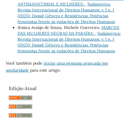
ANTIMANICOMIAL E MULHERES:
,
Sudamerica:
Revista Internacional de Direitos Humanos: v. 1 n. 1
(2025): Dossiê Gênero e Resistências: Potências
feministas frente às violações de Direitos Humanos
Jéssica Araújo de Souza, Michele Guerreiro,
MARCHA
DAS MULHERES NEGRAS DA PARAÍBA:
,
Sudamerica:
Revista Internacional de Direitos Humanos: v. 1 n. 1
(2025): Dossiê Gênero e Resistências: Potências
feministas frente às violações de Direitos Humanos
Você também pode
iniciar uma pesquisa avançada por
similaridade
para este artigo.
Edição Atual