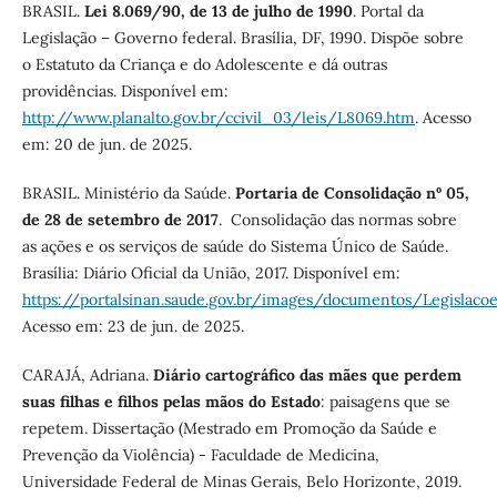
BRASIL.
Lei 8.069/90, de 13 de julho de 1990
. Portal da
Legislação – Governo federal. Brasília, DF, 1990. Dispõe sobre
o Estatuto da Criança e do Adolescente e dá outras
providências. Disponível em:
http://www.planalto.gov.br/ccivil_03/leis/L8069.htm
. Acesso
em: 20 de jun. de 2025.
BRASIL. Ministério da Saúde.
Portaria de Consolidação nº 05,
de 28 de setembro de 2017
. Consolidação das normas sobre
as ações e os serviços de saúde do Sistema Único de Saúde.
Brasília: Diário Oficial da União, 2017. Disponível em:
https://portalsinan.saude.gov.br/images/documentos/Legisla
Acesso em: 23 de jun. de 2025.
CARAJÁ, Adriana.
Diário cartográfico das mães que perdem
suas filhas e filhos pelas mãos do Estado
: paisagens que se
repetem. Dissertação (Mestrado em Promoção da Saúde e
Prevenção da Violência) - Faculdade de Medicina,
Universidade Federal de Minas Gerais, Belo Horizonte, 2019.