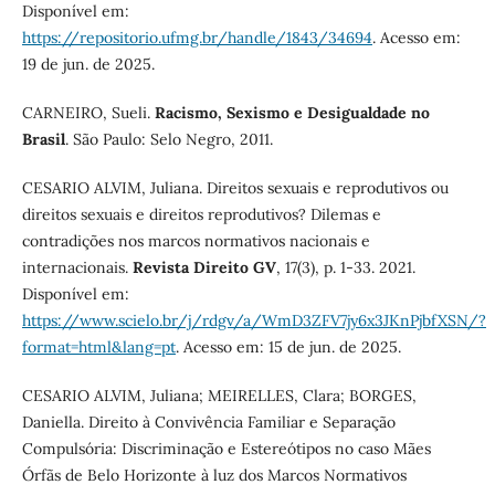
Disponível em:
https://repositorio.ufmg.br/handle/1843/34694
. Acesso em:
19 de jun. de 2025.
CARNEIRO, Sueli.
Racismo, Sexismo e Desigualdade no
Brasil
. São Paulo: Selo Negro, 2011.
CESARIO ALVIM, Juliana. Direitos sexuais e reprodutivos ou
direitos sexuais e direitos reprodutivos? Dilemas e
contradições nos marcos normativos nacionais e
internacionais.
Revista Direito GV
, 17(3), p. 1-33. 2021.
Disponível em:
https://www.scielo.br/j/rdgv/a/WmD3ZFV7jy6x3JKnPjbfXSN/?
format=html&lang=pt
. Acesso em: 15 de jun. de 2025.
CESARIO ALVIM, Juliana; MEIRELLES, Clara; BORGES,
Daniella. Direito à Convivência Familiar e Separação
Compulsória: Discriminação e Estereótipos no caso Mães
Órfãs de Belo Horizonte à luz dos Marcos Normativos