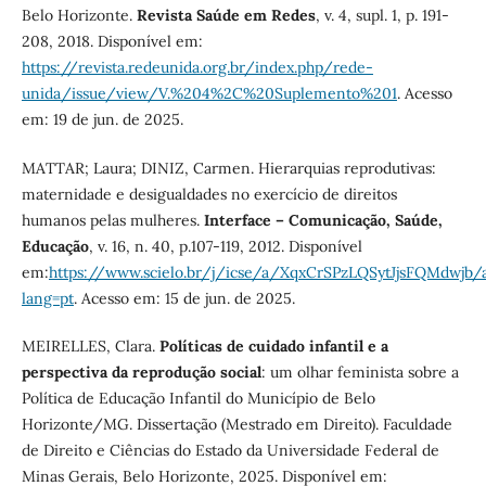
Belo Horizonte.
Revista Saúde em Redes
, v. 4, supl. 1, p. 191-
208, 2018. Disponível em:
https://revista.redeunida.org.br/index.php/rede-
unida/issue/view/V.%204%2C%20Suplemento%201
. Acesso
em: 19 de jun. de 2025.
MATTAR; Laura; DINIZ, Carmen. Hierarquias reprodutivas:
maternidade e desigualdades no exercício de direitos
humanos pelas mulheres.
Interface – Comunicação, Saúde,
Educação
, v. 16, n. 40, p.107-119, 2012. Disponível
em:
https://www.scielo.br/j/icse/a/XqxCrSPzLQSytJjsFQMdwjb/a
lang=pt
. Acesso em: 15 de jun. de 2025.
MEIRELLES, Clara.
Políticas de cuidado infantil e a
perspectiva da reprodução social
: um olhar feminista sobre a
Política de Educação Infantil do Município de Belo
Horizonte/MG. Dissertação (Mestrado em Direito). Faculdade
de Direito e Ciências do Estado da Universidade Federal de
Minas Gerais, Belo Horizonte, 2025. Disponível em: