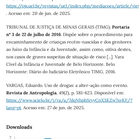
https://ojs.uel.br/revistas/uel/index.php/mediacoes/article/v
. Acesso em: 20 de jun. de 2025.
TRIBUNAL DE JUSTIÇA DE MINAS GERAIS (TJMG).
Portaria
nº 3 de 22 de julho de 2016
. Dispõe sobre o procedimento para
encaminhamento de crianças recém-nascidas e dos genitores
ao Juízo da Infância e da Juventude, assim como, oitiva destes,
nos casos de graves suspeitas de situação de risco [...]. Vara
Cível da Infância e Juventude de Belo Horizonte. Belo
Horizonte: Diário do Judiciário Eletrônico TJMG, 2016.
VARGAS, Eduardo. Uso de drogas: a alter-ação como evento.
Revista de Antropologia
, 49(2), p. 581-623. Disponível em:
https://www.scielo.br/j/ra/a/7dqNhphSrvyCnX3KZw7xvKF/?
lang=pt
. Acesso em: 27 de jun. de 2025.
Downloads