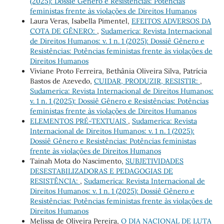
(2025): Dossiê Gênero e Resistências: Potências
feministas frente às violações de Direitos Humanos
Laura Veras, Isabella Pimentel,
EFEITOS ADVERSOS DA
COTA DE GÊNERO:
,
Sudamerica: Revista Internacional
de Direitos Humanos: v. 1 n. 1 (2025): Dossiê Gênero e
Resistências: Potências feministas frente às violações de
Direitos Humanos
Viviane Proto Ferreira, Bethânia Oliveira Silva, Patrícia
Bastos de Azevedo,
CUIDAR, PRODUZIR, RESISTIR:
,
Sudamerica: Revista Internacional de Direitos Humanos:
v. 1 n. 1 (2025): Dossiê Gênero e Resistências: Potências
feministas frente às violações de Direitos Humanos
ELEMENTOS PRÉ-TEXTUAIS
,
Sudamerica: Revista
Internacional de Direitos Humanos: v. 1 n. 1 (2025):
Dossiê Gênero e Resistências: Potências feministas
frente às violações de Direitos Humanos
Tainah Mota do Nascimento,
SUBJETIVIDADES
DESESTABILIZADORAS E PEDAGOGIAS DE
RESISTÊNCIA:
,
Sudamerica: Revista Internacional de
Direitos Humanos: v. 1 n. 1 (2025): Dossiê Gênero e
Resistências: Potências feministas frente às violações de
Direitos Humanos
Melissa de Oliveira Pereira,
O DIA NACIONAL DE LUTA