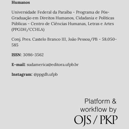
Humanos
Universidade Federal da Paraíba - Programa de Pós-
Graduação em Direitos Humanos, Cidadania e Políticas
Públicas - Centro de Ciências Humanas, Letras e Artes
(PPGDH/CCHLA)
Conj. Pres. Castelo Branco III, João Pessoa/PB - 58.050-
585
ISSN
: 3086-3562
E-mail:
sudamerica@editora.ufpb.br
Instagram:
@ppgdh.ufpb