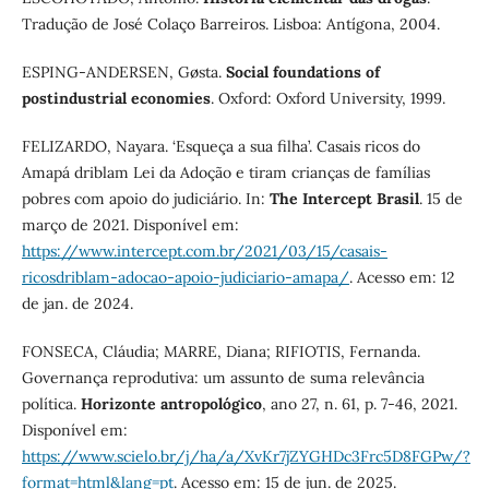
Tradução de José Colaço Barreiros. Lisboa: Antígona, 2004.
ESPING-ANDERSEN, Gøsta.
Social foundations of
postindustrial economies
. Oxford: Oxford University, 1999.
FELIZARDO, Nayara. ‘Esqueça a sua filha’. Casais ricos do
Amapá driblam Lei da Adoção e tiram crianças de famílias
pobres com apoio do judiciário. In:
The Intercept Brasil
. 15 de
março de 2021. Disponível em:
https://www.intercept.com.br/2021/03/15/casais-
ricosdriblam-adocao-apoio-judiciario-amapa/
. Acesso em: 12
de jan. de 2024.
FONSECA, Cláudia; MARRE, Diana; RIFIOTIS, Fernanda.
Governança reprodutiva: um assunto de suma relevância
política.
Horizonte antropológico
, ano 27, n. 61, p. 7-46, 2021.
Disponível em:
https://www.scielo.br/j/ha/a/XvKr7jZYGHDc3Frc5D8FGPw/?
format=html&lang=pt
. Acesso em: 15 de jun. de 2025.