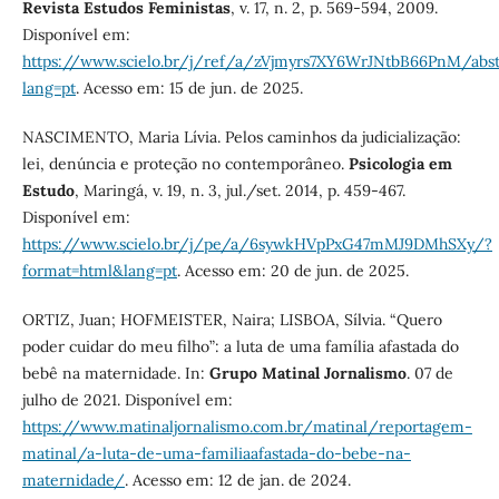
Revista Estudos Feministas
, v. 17, n. 2, p. 569-594, 2009.
Disponível em:
https://www.scielo.br/j/ref/a/zVjmyrs7XY6WrJNtbB66PnM/abst
lang=pt
. Acesso em: 15 de jun. de 2025.
NASCIMENTO, Maria Lívia. Pelos caminhos da judicialização:
lei, denúncia e proteção no contemporâneo.
Psicologia em
Estudo
, Maringá, v. 19, n. 3, jul./set. 2014, p. 459-467.
Disponível em:
https://www.scielo.br/j/pe/a/6sywkHVpPxG47mMJ9DMhSXy/?
format=html&lang=pt
. Acesso em: 20 de jun. de 2025.
ORTIZ, Juan; HOFMEISTER, Naira; LISBOA, Sílvia. “Quero
poder cuidar do meu filho”: a luta de uma família afastada do
bebê na maternidade. In:
Grupo Matinal Jornalismo
. 07 de
julho de 2021. Disponível em:
https://www.matinaljornalismo.com.br/matinal/reportagem-
matinal/a-luta-de-uma-familiaafastada-do-bebe-na-
maternidade/
. Acesso em: 12 de jan. de 2024.