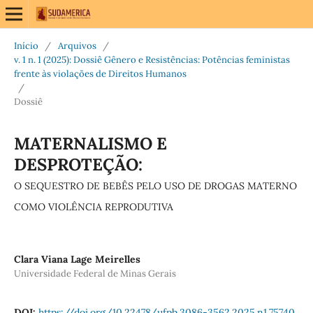
Início
/
Arquivos
/
v. 1 n. 1 (2025): Dossiê Gênero e Resistências: Potências feministas
frente às violações de Direitos Humanos
/
Dossiê
MATERNALISMO E
DESPROTEÇÃO:
O SEQUESTRO DE BEBÊS PELO USO DE DROGAS MATERNO
COMO VIOLÊNCIA REPRODUTIVA
Clara Viana Lage Meirelles
Universidade Federal de Minas Gerais
DOI:
https://doi.org/10.22478/ufpb.3086-3562.2025.n1.75740