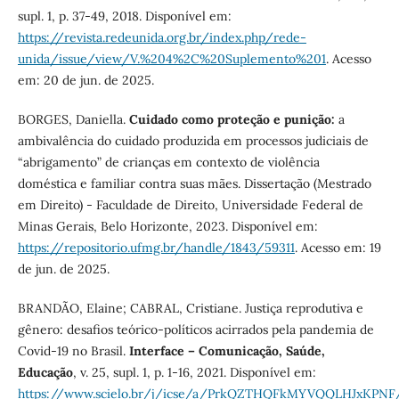
supl. 1, p. 37-49, 2018. Disponível em:
https://revista.redeunida.org.br/index.php/rede-
unida/issue/view/V.%204%2C%20Suplemento%201
. Acesso
em: 20 de jun. de 2025.
BORGES, Daniella.
Cuidado como proteção e punição:
a
ambivalência do cuidado produzida em processos judiciais de
“abrigamento” de crianças em contexto de violência
doméstica e familiar contra suas mães. Dissertação (Mestrado
em Direito) - Faculdade de Direito, Universidade Federal de
Minas Gerais, Belo Horizonte, 2023. Disponível em:
https://repositorio.ufmg.br/handle/1843/59311
. Acesso em: 19
de jun. de 2025.
BRANDÃO, Elaine; CABRAL, Cristiane. Justiça reprodutiva e
gênero: desafios teórico-políticos acirrados pela pandemia de
Covid-19 no Brasil.
Interface – Comunicação, Saúde,
Educação
, v. 25, supl. 1, p. 1-16, 2021. Disponível em:
https://www.scielo.br/j/icse/a/PrkQZTHQFkMYVQQLHJxKPNF