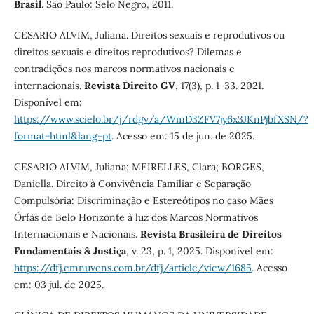
Brasil
. São Paulo: Selo Negro, 2011.
CESARIO ALVIM, Juliana. Direitos sexuais e reprodutivos ou
direitos sexuais e direitos reprodutivos? Dilemas e
contradições nos marcos normativos nacionais e
internacionais.
Revista Direito GV
, 17(3), p. 1-33. 2021.
Disponível em:
https://www.scielo.br/j/rdgv/a/WmD3ZFV7jy6x3JKnPjbfXSN/?
format=html&lang=pt
. Acesso em: 15 de jun. de 2025.
CESARIO ALVIM, Juliana; MEIRELLES, Clara; BORGES,
Daniella. Direito à Convivência Familiar e Separação
Compulsória: Discriminação e Estereótipos no caso Mães
Órfãs de Belo Horizonte à luz dos Marcos Normativos
Internacionais e Nacionais.
Revista Brasileira de Direitos
Fundamentais & Justiça
, v. 23, p. 1, 2025. Disponível em:
https://dfj.emnuvens.com.br/dfj/article/view/1685
. Acesso
em: 03 jul. de 2025.