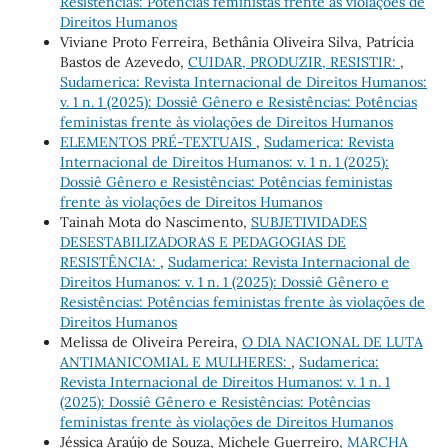
Resistências: Potências feministas frente às violações de
Direitos Humanos
Viviane Proto Ferreira, Bethânia Oliveira Silva, Patrícia
Bastos de Azevedo,
CUIDAR, PRODUZIR, RESISTIR:
,
Sudamerica: Revista Internacional de Direitos Humanos:
v. 1 n. 1 (2025): Dossiê Gênero e Resistências: Potências
feministas frente às violações de Direitos Humanos
ELEMENTOS PRÉ-TEXTUAIS
,
Sudamerica: Revista
Internacional de Direitos Humanos: v. 1 n. 1 (2025):
Dossiê Gênero e Resistências: Potências feministas
frente às violações de Direitos Humanos
Tainah Mota do Nascimento,
SUBJETIVIDADES
DESESTABILIZADORAS E PEDAGOGIAS DE
RESISTÊNCIA:
,
Sudamerica: Revista Internacional de
Direitos Humanos: v. 1 n. 1 (2025): Dossiê Gênero e
Resistências: Potências feministas frente às violações de
Direitos Humanos
Melissa de Oliveira Pereira,
O DIA NACIONAL DE LUTA
ANTIMANICOMIAL E MULHERES:
,
Sudamerica:
Revista Internacional de Direitos Humanos: v. 1 n. 1
(2025): Dossiê Gênero e Resistências: Potências
feministas frente às violações de Direitos Humanos
Jéssica Araújo de Souza, Michele Guerreiro,
MARCHA