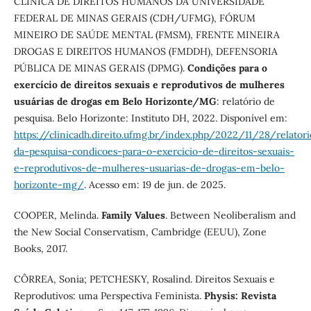
CLÍNICA DE DIREITOS HUMANOS DA UNIVERSIDADE
FEDERAL DE MINAS GERAIS (CDH/UFMG), FÓRUM
MINEIRO DE SAÚDE MENTAL (FMSM), FRENTE MINEIRA
DROGAS E DIREITOS HUMANOS (FMDDH), DEFENSORIA
PÚBLICA DE MINAS GERAIS (DPMG).
Condições para o
exercício de direitos sexuais e reprodutivos de mulheres
usuárias de drogas em Belo Horizonte/MG
: relatório de
pesquisa. Belo Horizonte: Instituto DH, 2022. Disponível em:
https://clinicadh.direito.ufmg.br/index.php/2022/11/28/relatori
da-pesquisa-condicoes-para-o-exercicio-de-direitos-sexuais-
e-reprodutivos-de-mulheres-usuarias-de-drogas-em-belo-
horizonte-mg/
. Acesso em: 19 de jun. de 2025.
COOPER, Melinda.
Family Values
. Between Neoliberalism and
the New Social Conservatism, Cambridge (EEUU), Zone
Books, 2017.
CÔRREA, Sonia; PETCHESKY, Rosalind. Direitos Sexuais e
Reprodutivos: uma Perspectiva Feminista.
Physis: Revista