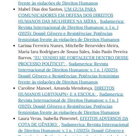
frente às violações de Direitos Humanos
Mabel Dias dos Santos,
UM GUIA PARA
COMUNICADORES EM DEFESA DOS DIREITOS
HUMANOS DAS MULHERES NA MÍDIA
,
Sudamerica:
Revista Internacional de Direitos Humanos: v. 1 n. 1
(2025): Dossiê Gênero e Resistências: Potências
feministas frente às violações de Direitos Humanos
Larissa Ferreira Nunes, Mitchelle Benevides Meira,
Maria Iara Rodrigues de Souza Sales, João Paulo Pereira
Barros,
“EU VENHO ME FORTALECER DENTRO DESSE
PROCESSO POLÍTICO”:
,
Sudamerica: Revista
Internacional de Direitos Humanos: v. 1 n. 1 (2025):
Dossiê Gênero e Resistências: Potências feministas
frente às violações de Direitos Humanos
Caroline Manoel, Amanda Mendonça,
DIREITOS
HUMANOS LGBTQIAPN+ E A ESCOLA:
,
Sudamerica:
Revista Internacional de Direitos Humanos: v. 1 n. 1
(2025): Dossiê Gênero e Resistências: Potências
feministas frente às violações de Direitos Humanos
Laura Veras, Isabella Pimentel,
EFEITOS ADVERSOS DA
COTA DE GÊNERO:
,
Sudamerica: Revista Internacional
de Direitos Humanos: v. 1 n. 1 (2025): Dossiê Gênero e