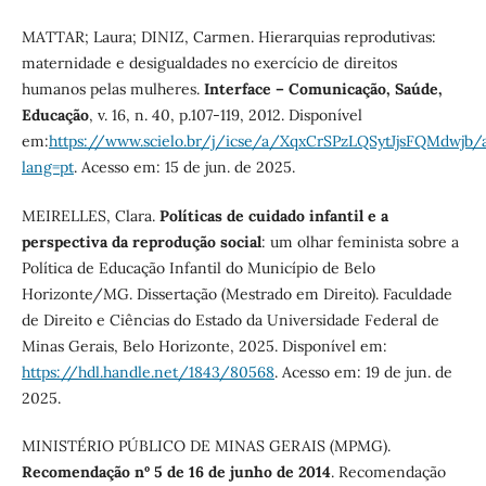
MATTAR; Laura; DINIZ, Carmen. Hierarquias reprodutivas:
maternidade e desigualdades no exercício de direitos
humanos pelas mulheres.
Interface – Comunicação, Saúde,
Educação
, v. 16, n. 40, p.107-119, 2012. Disponível
em:
https://www.scielo.br/j/icse/a/XqxCrSPzLQSytJjsFQMdwjb/a
lang=pt
. Acesso em: 15 de jun. de 2025.
MEIRELLES, Clara.
Políticas de cuidado infantil e a
perspectiva da reprodução social
: um olhar feminista sobre a
Política de Educação Infantil do Município de Belo
Horizonte/MG. Dissertação (Mestrado em Direito). Faculdade
de Direito e Ciências do Estado da Universidade Federal de
Minas Gerais, Belo Horizonte, 2025. Disponível em:
https://hdl.handle.net/1843/80568
. Acesso em: 19 de jun. de
2025.
MINISTÉRIO PÚBLICO DE MINAS GERAIS (MPMG).
Recomendação nº 5 de 16 de junho de 2014
. Recomendação