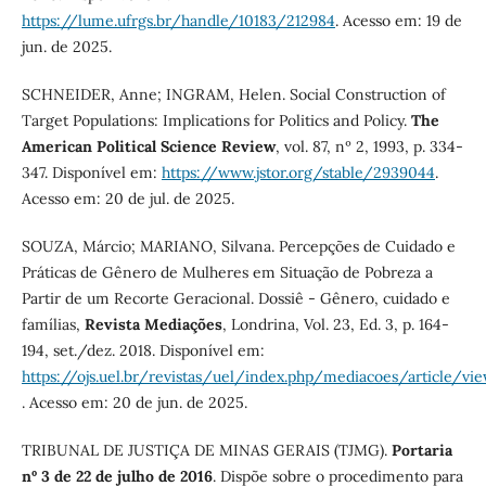
https://lume.ufrgs.br/handle/10183/212984
. Acesso em: 19 de
jun. de 2025.
SCHNEIDER, Anne; INGRAM, Helen. Social Construction of
Target Populations: Implications for Politics and Policy.
The
American Political Science Review
, vol. 87, nº 2, 1993, p. 334-
347. Disponível em:
https://www.jstor.org/stable/2939044
.
Acesso em: 20 de jul. de 2025.
SOUZA, Márcio; MARIANO, Silvana. Percepções de Cuidado e
Práticas de Gênero de Mulheres em Situação de Pobreza a
Partir de um Recorte Geracional. Dossiê - Gênero, cuidado e
famílias,
Revista Mediações
, Londrina, Vol. 23, Ed. 3, p. 164-
194, set./dez. 2018. Disponível em:
https://ojs.uel.br/revistas/uel/index.php/mediacoes/article/v
. Acesso em: 20 de jun. de 2025.
TRIBUNAL DE JUSTIÇA DE MINAS GERAIS (TJMG).
Portaria
nº 3 de 22 de julho de 2016
. Dispõe sobre o procedimento para