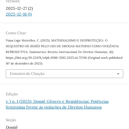
Versões
2025-12-27 (2)
2025-12-16 (1)
Como Citar
Viana Lage Meirelles, C. (2025). MATERNALISMO E DESPROTEÇÃO:: O
SEQUESTRO DE BEBÊS PELO USO DE DROGAS MATERNO COMO VIOLÊNCIA
REPRODUTIVA.
Sudamerica: Revista Internacional De Direitos Humanos
,
1
(1).
https://doi.org/10.22478/ufpb.3086-3562.2025.n1.75740 (Original work published
16º de dezembro de 2025)
Fomatos de Citação
Edição
v. 1 n. 1 (2025): Dossiê Gênero e Resistências: Potências
feministas frente às violações de Direitos Humanos
Seção
Dossiê