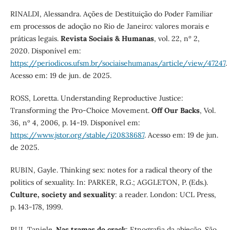
RINALDI, Alessandra. Ações de Destituição do Poder Familiar
em processos de adoção no Rio de Janeiro: valores morais e
práticas legais.
Revista Sociais & Humanas
, vol. 22, nº 2,
2020. Disponível em:
https://periodicos.ufsm.br/sociaisehumanas/article/view/47247
.
Acesso em: 19 de jun. de 2025.
ROSS, Loretta. Understanding Reproductive Justice:
Transforming the Pro-Choice Movement.
Off Our Backs
, Vol.
36, nº 4, 2006, p. 14-19. Disponível em:
https://www.jstor.org/stable/i20838687
. Acesso em: 19 de jun.
de 2025.
RUBIN, Gayle. Thinking sex: notes for a radical theory of the
politics of sexuality. In: PARKER, R.G.; AGGLETON, P. (Eds.).
Culture, society and sexuality
: a reader. London: UCL Press,
p. 143-178, 1999.
RUI, Taniele.
Nas tramas do crack
: Etnografia da abjeção. São