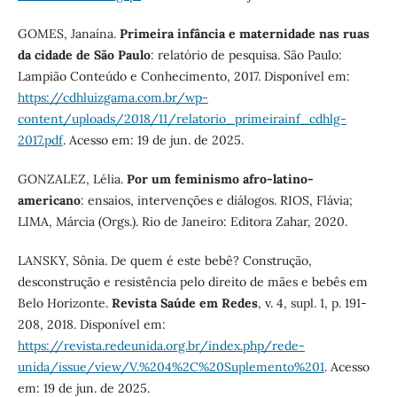
GOMES, Janaína.
Primeira infância e maternidade nas ruas
da cidade de São Paulo
: relatório de pesquisa. São Paulo:
Lampião Conteúdo e Conhecimento, 2017. Disponível em:
https://cdhluizgama.com.br/wp-
content/uploads/2018/11/relatorio_primeirainf_cdhlg-
2017.pdf
. Acesso em: 19 de jun. de 2025.
GONZALEZ, Lélia.
Por um feminismo afro-latino-
americano
: ensaios, intervenções e diálogos. RIOS, Flávia;
LIMA, Márcia (Orgs.). Rio de Janeiro: Editora Zahar, 2020.
LANSKY, Sônia. De quem é este bebê? Construção,
desconstrução e resistência pelo direito de mães e bebês em
Belo Horizonte.
Revista Saúde em Redes
, v. 4, supl. 1, p. 191-
208, 2018. Disponível em:
https://revista.redeunida.org.br/index.php/rede-
unida/issue/view/V.%204%2C%20Suplemento%201
. Acesso
em: 19 de jun. de 2025.