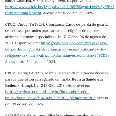
Saúde Coletiva
, v. 6, p. 147-177, 1996. Disponível em:
https://www.scielo.br/j/physis/a/K7L76NSSqymrLxfsPz8y87F/?
format=html&lang=pt
. Acesso em: 15 de jun. de 2025.
CRUZ, Cíntia; TATSCH, Constança. Casos de perda de guarda
de crianças por mães praticantes de religiões de matriz
africana alarmam especialistas. In:
O Globo
. 06 de agosto de
2021. Disponível em:
https://oglobo.globo.com/brasil/casos-
de-perda-de-guarda-de-criancaspor-maes-praticantes-de-
religioes-de-matriz-africana-alarmam-especialistas-25143129
.
Acesso em: 12 de jan. de 2024.
CRUZ, Maria; PARIZZI, Márcia. Maternidade e Socioeducação:
parece que estou carregando um tijolo.
Revista Saúde em
Redes
, v. 4, supl. 1, p. 243-251, 2018. Disponível em:
https://revista.redeunida.org.br/index.php/rede-
unida/issue/view/V.%204%2C%20Suplemento%201
. Acesso
em: 19 de jun. de 2025.
ESCOHOTADO, Antonio.
História elementar das drogas
.