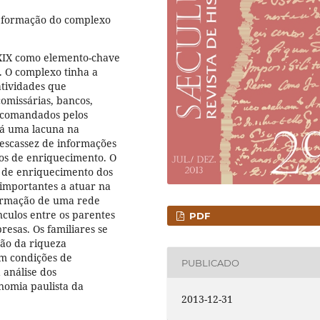
a formação do complexo
 XIX como elemento-chave
. O complexo tinha a
atividades que
comissárias, bancos,
s comandados pelos
há uma lacuna na
 escassez de informações
os de enriquecimento. O
a de enriquecimento dos
importantes a atuar na
formação de uma rede
nculos entre os parentes
PDF
esas. Os familiares se
ção da riqueza
m condições de
PUBLICADO
análise dos
nomia paulista da
2013-12-31