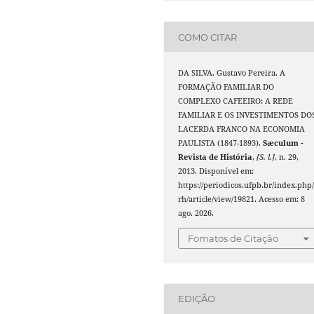
COMO CITAR
DA SILVA, Gustavo Pereira. A
FORMAÇÃO FAMILIAR DO
COMPLEXO CAFEEIRO: A REDE
FAMILIAR E OS INVESTIMENTOS DO
LACERDA FRANCO NA ECONOMIA
PAULISTA (1847-1893).
Sæculum -
Revista de História
,
[S. l.]
, n. 29,
2013. Disponível em:
https://periodicos.ufpb.br/index.php/
rh/article/view/19821. Acesso em: 8
ago. 2026.
Fomatos de Citação
EDIÇÃO