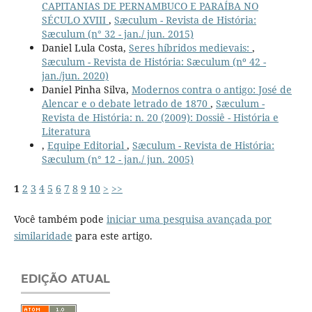
CAPITANIAS DE PERNAMBUCO E PARAÍBA NO
SÉCULO XVIII
,
Sæculum - Revista de História:
Sæculum (n° 32 - jan./ jun. 2015)
Daniel Lula Costa,
Seres híbridos medievais:
,
Sæculum - Revista de História: Sæculum (nº 42 -
jan./jun. 2020)
Daniel Pinha Silva,
Modernos contra o antigo: José de
Alencar e o debate letrado de 1870
,
Sæculum -
Revista de História: n. 20 (2009): Dossiê - História e
Literatura
,
Equipe Editorial
,
Sæculum - Revista de História:
Sæculum (n° 12 - jan./ jun. 2005)
1
2
3
4
5
6
7
8
9
10
>
>>
Você também pode
iniciar uma pesquisa avançada por
similaridade
para este artigo.
EDIÇÃO ATUAL