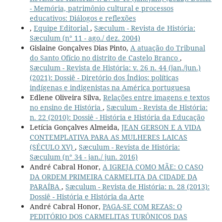
- Memória, patrimônio cultural e processos
educativos: Diálogos e reflexões
,
Equipe Editorial
,
Sæculum - Revista de História:
Sæculum (n° 11 - ago./ dez. 2004)
Gislaine Gonçalves Dias Pinto,
A atuação do Tribunal
do Santo Ofício no distrito de Castelo Branco
,
Sæculum - Revista de História: v. 26 n. 44 (jan./jun.)
(2021): Dossiê - Diretório dos Índios: políticas
indígenas e indigenistas na América portuguesa
Edlene Oliveira Silva,
Relações entre imagens e textos
no ensino de História
,
Sæculum - Revista de História:
n. 22 (2010): Dossiê - História e História da Educação
Letícia Gonçalves Almeida,
JEAN GERSON E A VIDA
CONTEMPLATIVA PARA AS MULHERES LAICAS
(SÉCULO XV)
,
Sæculum - Revista de História:
Sæculum (n° 34 - jan./ jun. 2016)
André Cabral Honor,
A IGREJA COMO MÃE: O CASO
DA ORDEM PRIMEIRA CARMELITA DA CIDADE DA
PARAÍBA
,
Sæculum - Revista de História: n. 28 (2013):
Dossiê - História e História da Arte
André Cabral Honor,
PAGA-SE COM REZAS: O
PEDITÓRIO DOS CARMELITAS TURÔNICOS DAS