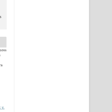
s
ores
s
ra
 v.