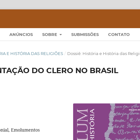
ANÚNCIOS
SOBRE
SUBMISSÕES
CONTATO
TÓRIA E HISTÓRIA DAS RELIGIÕES
/
Dossiê: História e História das Relig
NTAÇÃO DO CLERO NO BRASIL
lonial, Emolumentos