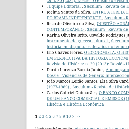
29 n. 50 (2024): Dossiê - O ensino de Histó
,
Equipe Editorial
,
Sæculum - Revista de Hi
Joelma Santos da Silva,
ENTRE A IGREJA 
DO BRASIL INDEPENDENTE
,
Sæculum - Re
Ricardo Oliveira da Silva,
QUESTÃO AGRÁR
CONTEMPORÂNEO
,
Sæculum - Revista de H
Karina Oliveira Brito, Osvaldo Rodrigues 
instrumento da guerra cultural
,
Sæculum -
história em disputa: os desafios do tempo
Elio Chaves Flores,
O ECONOMISTA, O HI
EM PERSPECTIVA DA HISTÓRIA ECONÔM
Revista de História: n. 29 (2013): Dossiê - 
Dardo Lorenzo Bornia Junior,
A monogam
Dossiê - Violências de Gênero: Interseccio
João Marcos Leitão Santos, Elza Silva Cardo
(1977-1989)
,
Sæculum - Revista de História:
Carlos Gabriel Guimarães,
O BANCO COMM
DE UM BANCO COMERCIAL E EMISSOR (18
História e História Econômica
1
2
3
4
5
6
7
8
9
10
>
>>
Você também pode
iniciar uma pesquisa avança