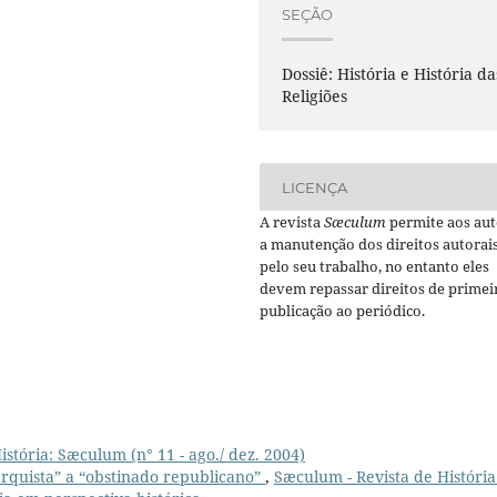
SEÇÃO
Dossiê: História e História da
Religiões
LICENÇA
A revista
Sæculum
permite aos aut
a manutenção dos direitos autorai
pelo seu trabalho, no entanto eles
devem repassar direitos de primei
publicação ao periódico.
stória: Sæculum (n° 11 - ago./ dez. 2004)
rquista” a “obstinado republicano”
,
Sæculum - Revista de História: