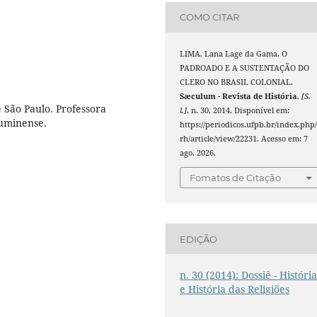
COMO CITAR
LIMA, Lana Lage da Gama. O
PADROADO E A SUSTENTAÇÃO DO
CLERO NO BRASIL COLONIAL.
Sæculum - Revista de História
,
[S.
 São Paulo. Professora
l.]
, n. 30, 2014. Disponível em:
luminense.
https://periodicos.ufpb.br/index.php/
rh/article/view/22231. Acesso em: 7
ago. 2026.
Fomatos de Citação
EDIÇÃO
n. 30 (2014): Dossiê - Históri
e História das Religiões