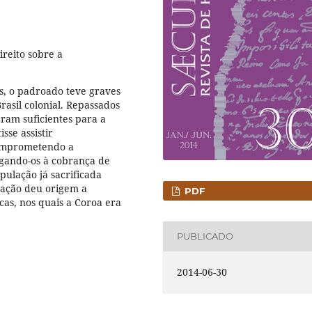
reito sobre a
s, o padroado teve graves
rasil colonial. Repassados
eram suficientes para a
se assistir
 comprometendo a
igando-os à cobrança de
lação já sacrificada
uação deu origem a
PDF
icas, nos quais a Coroa era
PUBLICADO
2014-06-30