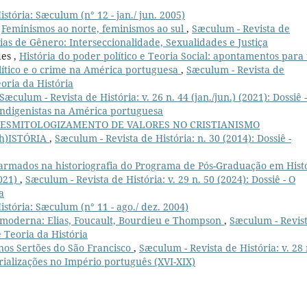
stória: Sæculum (n° 12 - jan./ jun. 2005)
,
Feminismos ao norte, feminismos ao sul
,
Sæculum - Revista de
ências de Gênero: Interseccionalidade, Sexualidades e Justiça
es ,
História do poder político e Teoria Social: apontamentos par
lítico e o crime na América portuguesa
,
Sæculum - Revista de
eoria da História
Sæculum - Revista de História: v. 26 n. 44 (jan./jun.) (2021): Dossiê -
e indigenistas na América portuguesa
DESMITOLOGIZAMENTO DE VALORES NO CRISTIANISMO
h)ISTÓRIA
,
Sæculum - Revista de História: n. 30 (2014): Dossiê -
 armados na historiografia do Programa de Pós-Graduação em Hist
2021)
,
Sæculum - Revista de História: v. 29 n. 50 (2024): Dossiê - O
a
stória: Sæculum (n° 11 - ago./ dez. 2004)
ósmoderna: Elias, Foucault, Bourdieu e Thompson
,
Sæculum - Revis
 e Teoria da História
 nos Sertões do São Francisco
,
Sæculum - Revista de História: v. 28 
orializações no Império português (XVI-XIX)