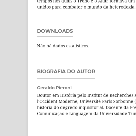
tempos nos quais o Trono e o Altar formava um 
unidos para combater o mundo da heterodoxia.
DOWNLOADS
Não há dados estatísticos.
BIOGRAFIA DO AUTOR
Geraldo Pieroni
Doutor em História pelo Institut de Recherches su
l’Occident Moderne, Université Paris-Sorbonne (P
história do degredo inquisitorial. Docente da 
Comunicação e Linguagem da Universidade Tuiu