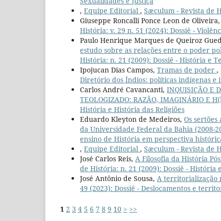
Sexualidades e Justiça
,
Equipe Editorial
,
Sæculum - Revista de Hi
Giuseppe Roncalli Ponce Leon de Oliveira
História: v. 29 n. 51 (2024): Dossiê - Viol
Paulo Henrique Marques de Queiroz Gued
estudo sobre as relações entre o poder po
História: n. 21 (2009): Dossiê - História e T
Ipojucan Dias Campos,
Tramas de poder
,
Diretório dos Índios: políticas indígenas 
Carlos André Cavancanti,
INQUISIÇÃO E 
TEOLOGIZADO: RAZÃO, IMAGINÁRIO E H(
História e História das Religiões
Eduardo Kleyton de Medeiros,
Os sertões
da Universidade Federal da Bahia (2008-
ensino de História em perspectiva históric
,
Equipe Editorial
,
Sæculum - Revista de Hi
José Carlos Reis,
A Filosofia da História P
de História: n. 21 (2009): Dossiê - História
José Antônio de Sousa,
A territorialização
49 (2023): Dossiê - Deslocamentos e territ
1
2
3
4
5
6
7
8
9
10
>
>>