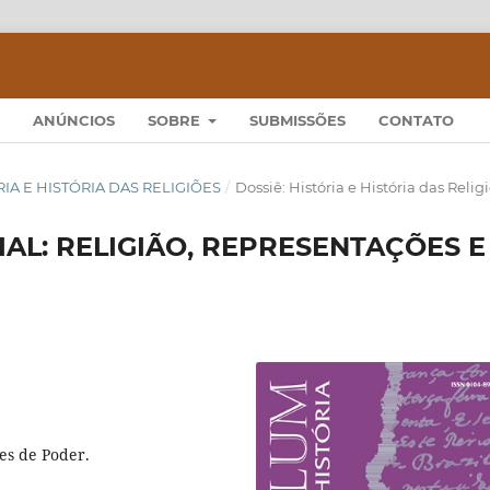
ANÚNCIOS
SOBRE
SUBMISSÕES
CONTATO
TÓRIA E HISTÓRIA DAS RELIGIÕES
/
Dossiê: História e História das Relig
IAL: RELIGIÃO, REPRESENTAÇÕES E
ões de Poder.