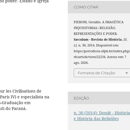
só poder. Estado e Igreja
COMO CITAR
PIERONI, Geraldo. A IMAGÉTICA
INQUISITORIAL: RELIGIÃO,
REPRESENTAÇÕES E PODER.
Sæculum - Revista de História
,
[S.
l.]
, n. 30, 2014. Disponível em:
https://periodicos.ufpb.br/index.php/
rh/article/view/22234. Acesso em: 7
ago. 2026.
Fomatos de Citação
r les Civilisations de
aris IV) e especialista na
EDIÇÃO
Pós-Graduação em
ti do Paraná.
n. 30 (2014): Dossiê - Históri
e História das Religiões