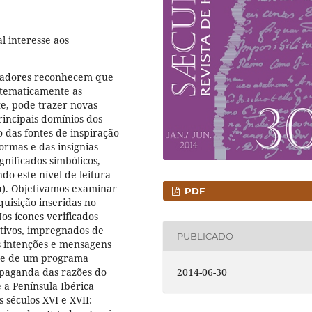
l interesse aos
riadores reconhecem que
istematicamente as
e, pode trazer novas
rincipais domínios dos
o das fontes de inspiração
ormas e das insígnias
gnificados simbólicos,
do este nível de leitura
). Objetivamos examinar
PDF
uisição inseridas no
os ícones verificados
letivos, impregnados de
PUBLICADO
s intenções e mensagens
rte de um programa
2014-06-30
paganda das razões do
 a Península Ibérica
 séculos XVI e XVII: