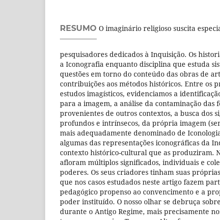
RESUMO
O imaginário religioso suscita especia
pesquisadores dedicados à Inquisição. Os histo
a Iconografia enquanto disciplina que estuda s
questões em torno do conteúdo das obras de art
contribuições aos métodos históricos. Entre os p
estudos imagísticos, evidenciamos a identificaçã
para a imagem, a análise da contaminação das f
provenientes de outros contextos, a busca dos si
profundos e intrínsecos, da própria imagem (sen
mais adequadamente denominado de Iconologia
algumas das representações iconográficas da Inq
contexto histórico-cultural que as produziram. N
afloram múltiplos significados, individuais e co
poderes. Os seus criadores tinham suas própria
que nos casos estudados neste artigo fazem pa
pedagógico propenso ao convencimento e a pro
poder instituído. O nosso olhar se debruça sobre
durante o Antigo Regime, mais precisamente nos