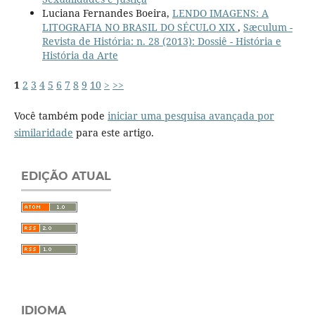
Luciana Fernandes Boeira,
LENDO IMAGENS: A
LITOGRAFIA NO BRASIL DO SÉCULO XIX
,
Sæculum -
Revista de História: n. 28 (2013): Dossiê - História e
História da Arte
1
2
3
4
5
6
7
8
9
10
>
>>
Você também pode
iniciar uma pesquisa avançada por
similaridade
para este artigo.
EDIÇÃO ATUAL
IDIOMA