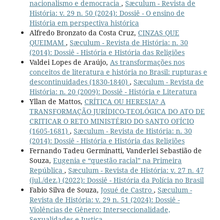
nacionalismo e democracia
,
Sæculum - Revista de
História: v. 29 n. 50 (2024): Dossiê - O ensino de
História em perspectiva histórica
Alfredo Bronzato da Costa Cruz,
CINZAS QUE
QUEIMAM
,
Sæculum - Revista de História: n. 30
(2014): Dossiê - História e História das Religiões
Valdei Lopes de Araújo,
As transformações nos
conceitos de literatura e história no Brasil: rupturas e
descontinuidades (1830-1840)
,
Sæculum - Revista de
História: n. 20 (2009): Dossiê - História e Literatura
Yllan de Mattos,
CRÍTICA OU HERESIA? A
TRANSFORMAÇÃO JURÍDICO-TEOLÓGICA DO ATO DE
CRITICAR O RETO MINISTÉRIO DO SANTO OFÍCIO
(1605-1681)
,
Sæculum - Revista de História: n. 30
(2014): Dossiê - História e História das Religiões
Fernando Tadeu Germinatti, Vanderlei Sebastião de
Souza,
Eugenia e “questão racial” na Primeira
República
,
Sæculum - Revista de História: v. 27 n. 47
(jul./dez.) (2022): Dossiê - História da Polícia no Brasil
Fabio Silva de Souza,
Josué de Castro
,
Sæculum -
Revista de História: v. 29 n. 51 (2024): Dossiê -
Violências de Gênero: Interseccionalidade,
Sexualidades e Justiça