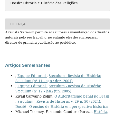
Dossiê: História e História das Religiões
LICENÇA
A revista
Sæculum
permite aos autores a manutenção dos direitos
autorais pelo seu trabalho, no entanto eles devem repassar
direitos de primeira publicação ao periódico.
Artigos Semelhantes
,
Equipe Editorial
,
Sæculum - Revista de História:
Sæculum (n° 11 - ago./ dez. 2004)
,
Equipe Editorial
,
Sæculum - Revista de História:
Sæculum (n° 12 - jan./ jun. 2005)
Rivail Carvalho Rolim,
O Autoritarismo penal no Brasil
,
Sæculum - Revista de História: v. 29 n. 50 (2024):
Dossiê - O ensino de História em perspectiva histórica
Michael Toomey, Fernando Cauduro Pureza,
História,