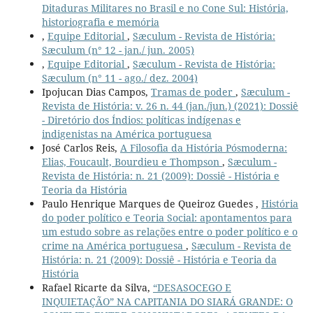
Ditaduras Militares no Brasil e no Cone Sul: História,
historiografia e memória
,
Equipe Editorial
,
Sæculum - Revista de História:
Sæculum (n° 12 - jan./ jun. 2005)
,
Equipe Editorial
,
Sæculum - Revista de História:
Sæculum (n° 11 - ago./ dez. 2004)
Ipojucan Dias Campos,
Tramas de poder
,
Sæculum -
Revista de História: v. 26 n. 44 (jan./jun.) (2021): Dossiê
- Diretório dos Índios: políticas indígenas e
indigenistas na América portuguesa
José Carlos Reis,
A Filosofia da História Pósmoderna:
Elias, Foucault, Bourdieu e Thompson
,
Sæculum -
Revista de História: n. 21 (2009): Dossiê - História e
Teoria da História
Paulo Henrique Marques de Queiroz Guedes ,
História
do poder político e Teoria Social: apontamentos para
um estudo sobre as relações entre o poder político e o
crime na América portuguesa
,
Sæculum - Revista de
História: n. 21 (2009): Dossiê - História e Teoria da
História
Rafael Ricarte da Silva,
“DESASOCEGO E
INQUIETAÇÃO” NA CAPITANIA DO SIARÁ GRANDE: O