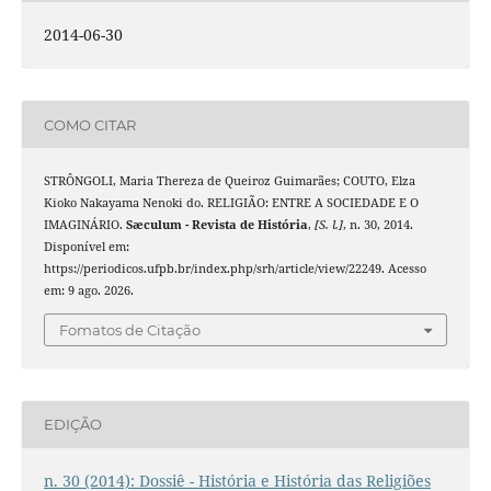
2014-06-30
COMO CITAR
STRÔNGOLI, Maria Thereza de Queiroz Guimarães; COUTO, Elza
Kioko Nakayama Nenoki do. RELIGIÃO: ENTRE A SOCIEDADE E O
IMAGINÁRIO.
Sæculum - Revista de História
,
[S. l.]
, n. 30, 2014.
Disponível em:
https://periodicos.ufpb.br/index.php/srh/article/view/22249. Acesso
em: 9 ago. 2026.
Fomatos de Citação
EDIÇÃO
n. 30 (2014): Dossiê - História e História das Religiões