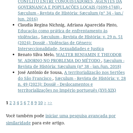
CONFLITO ENTRE CONQUISTADORES, AGENTES DA
GOVERNANÇA E POPULAÇÕES LOCAIS (1699-1748)
,
Sæculum - Revista de História: Sæculum (n° 34 - jan./
jun. 2016)
Claudia Regina Nichnig, Adriana Aparecida Pinto,
Educação como prática de enfrentamento às
violências
,
Sæculum - Revista de História: v. 29 n. 51
(2024): Dossiê - Violências de Gênero:
Interseccionalidade, Sexualidades e Justiça
Renato Silva Melo,
WALTER BENJAMIN E THEODOR
W. ADORNO NO PROBLEMA DO MÉTODO
,
Sæculum -
Revista de História: Sæculum (nº 38 - jan./jun. 2018)
José Antônio de Sousa,
A territorialização nos Sertões
do São Francisco
,
Sæculum - Revista de História: v. 28
n. 49 (2023): Dossiê - Deslocamentos e
territorializações no Império português (XVI-XIX)
1
2
3
4
5
6
7
8
9
10
>
>>
Você também pode
iniciar uma pesquisa avançada por
similaridade
para este artigo.