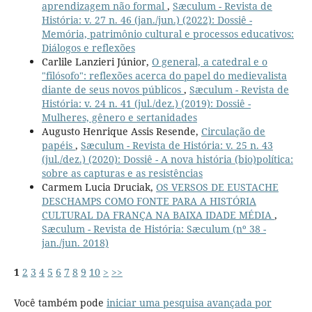
aprendizagem não formal
,
Sæculum - Revista de
História: v. 27 n. 46 (jan./jun.) (2022): Dossiê -
Memória, patrimônio cultural e processos educativos:
Diálogos e reflexões
Carlile Lanzieri Júnior,
O general, a catedral e o
"filósofo": reflexões acerca do papel do medievalista
diante de seus novos públicos
,
Sæculum - Revista de
História: v. 24 n. 41 (jul./dez.) (2019): Dossiê -
Mulheres, gênero e sertanidades
Augusto Henrique Assis Resende,
Circulação de
papéis
,
Sæculum - Revista de História: v. 25 n. 43
(jul./dez.) (2020): Dossiê - A nova história (bio)política:
sobre as capturas e as resistências
Carmem Lucia Druciak,
OS VERSOS DE EUSTACHE
DESCHAMPS COMO FONTE PARA A HISTÓRIA
CULTURAL DA FRANÇA NA BAIXA IDADE MÉDIA
,
Sæculum - Revista de História: Sæculum (nº 38 -
jan./jun. 2018)
1
2
3
4
5
6
7
8
9
10
>
>>
Você também pode
iniciar uma pesquisa avançada por