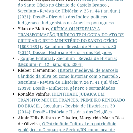
do Santo Ofício no distrito de Castelo Branco
,
Sæculum - Revista de História: v. 26 n. 44 (jan./jun.)
(2021): Dossiê - Diretório dos Índios: políticas
indígenas e indigenistas na América portuguesa
Yllan de Mattos,
CRÍTICA OU HERESIA? A
TRANSFORMAÇÃO JURÍDICO-TEOLÓGICA DO ATO DE
CRITICAR O RETO MINISTÉRIO DO SANTO OFÍCIO
(1605-1681)
,
Sæculum - Revista de História: n. 30
(2014): Dossiê - História e História das Religiões
,
Equipe Editorial
,
Sæculum - Revista de História:
Sæculum (n° 12 - jan./ jun. 2005)
Kleber Clementino,
História medieval, de Marcelo
Cândido da Silva ou como historiar com o martelo
,
Sæculum - Revista de História: v. 24 n. 41 (jul./dez.)
(2019): Dossiê - Mulheres, gênero e sertanidades
Ronaldo Vainfas,
IDENTIDADE JUDAICA EM
TRÂNSITO: MIGUEL FRANCÊS, PRIMEIRO RENEGADO
DO BRASIL
,
Sæculum - Revista de História: n. 30
(2014): Dossiê - História e História das Religiões
Almir Félix Batista de Oliveira, Margarida Maria Dias
de Oliveira,
O Patrimônio Cultural e o patrimônio
geológico: o Geoparque Seridó/RN como local de