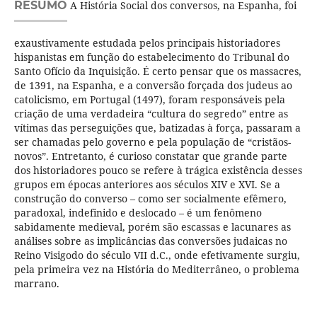
RESUMO
A História Social dos conversos, na Espanha, foi
exaustivamente estudada pelos principais historiadores
hispanistas em função do estabelecimento do Tribunal do
Santo Ofício da Inquisição. É certo pensar que os massacres,
de 1391, na Espanha, e a conversão forçada dos judeus ao
catolicismo, em Portugal (1497), foram responsáveis pela
criação de uma verdadeira “cultura do segredo” entre as
vítimas das perseguições que, batizadas à força, passaram a
ser chamadas pelo governo e pela população de “cristãos-
novos”. Entretanto, é curioso constatar que grande parte
dos historiadores pouco se refere à trágica existência desses
grupos em épocas anteriores aos séculos XIV e XVI. Se a
construção do converso – como ser socialmente efêmero,
paradoxal, indefinido e deslocado – é um fenômeno
sabidamente medieval, porém são escassas e lacunares as
análises sobre as implicâncias das conversões judaicas no
Reino Visigodo do século VII d.C., onde efetivamente surgiu,
pela primeira vez na História do Mediterrâneo, o problema
marrano.