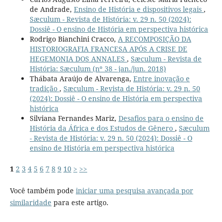
de Andrade,
Ensino de História e dispositivos legais
,
Sæculum - Revista de História: v. 29 n. 50 (2024):
Dossiê - O ensino de História em perspectiva histórica
Rodrigo Bianchini Cracco,
A RECOMPOSIÇÃO DA
HISTORIOGRAFIA FRANCESA APÓS A CRISE DE
HEGEMONIA DOS ANNALES
,
Sæculum - Revista de
História: Sæculum (nº 38 - jan./jun. 2018)
Thábata Araújo de Alvarenga,
Entre inovação e
tradição
,
Sæculum - Revista de História: v. 29 n. 50
(2024): Dossiê - O ensino de História em perspectiva
histórica
Silviana Fernandes Mariz,
Desafios para o ensino de
História da África e dos Estudos de Gênero
,
Sæculum
- Revista de História: v. 29 n. 50 (2024): Dossiê - O
ensino de História em perspectiva histórica
1
2
3
4
5
6
7
8
9
10
>
>>
Você também pode
iniciar uma pesquisa avançada por
similaridade
para este artigo.