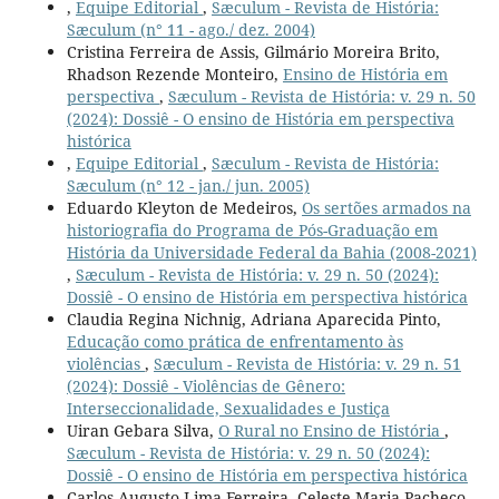
,
Equipe Editorial
,
Sæculum - Revista de História:
Sæculum (n° 11 - ago./ dez. 2004)
Cristina Ferreira de Assis, Gilmário Moreira Brito,
Rhadson Rezende Monteiro,
Ensino de História em
perspectiva
,
Sæculum - Revista de História: v. 29 n. 50
(2024): Dossiê - O ensino de História em perspectiva
histórica
,
Equipe Editorial
,
Sæculum - Revista de História:
Sæculum (n° 12 - jan./ jun. 2005)
Eduardo Kleyton de Medeiros,
Os sertões armados na
historiografia do Programa de Pós-Graduação em
História da Universidade Federal da Bahia (2008-2021)
,
Sæculum - Revista de História: v. 29 n. 50 (2024):
Dossiê - O ensino de História em perspectiva histórica
Claudia Regina Nichnig, Adriana Aparecida Pinto,
Educação como prática de enfrentamento às
violências
,
Sæculum - Revista de História: v. 29 n. 51
(2024): Dossiê - Violências de Gênero:
Interseccionalidade, Sexualidades e Justiça
Uiran Gebara Silva,
O Rural no Ensino de História
,
Sæculum - Revista de História: v. 29 n. 50 (2024):
Dossiê - O ensino de História em perspectiva histórica
Carlos Augusto Lima Ferreira, Celeste Maria Pacheco