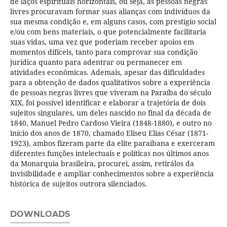
de laços espirituais horizontais, ou seja, as pessoas negras
livres procuravam formar suas alianças com indivíduos da
sua mesma condição e, em alguns casos, com prestígio social
e/ou com bens materiais, o que potencialmente facilitaria
suas vidas, uma vez que poderiam receber apoios em
momentos difíceis, tanto para comprovar sua condição
jurídica quanto para adentrar ou permanecer em
atividades econômicas. Ademais, apesar das dificuldades
para a obtenção de dados qualitativos sobre a experiência
de pessoas negras livres que viveram na Paraíba do século
XIX, foi possível identificar e elaborar a trajetória de dois
sujeitos singulares, um deles nascido no final da década de
1840, Manuel Pedro Cardoso Vieira (1848-1880), e outro no
início dos anos de 1870, chamado Eliseu Elias César (1871-
1923), ambos fizeram parte da elite paraibana e exerceram
diferentes funções intelectuais e políticas nos últimos anos
da Monarquia brasileira, procurei, assim, retirálos da
invisibilidade e ampliar conhecimentos sobre a experiência
histórica de sujeitos outrora silenciados.
DOWNLOADS