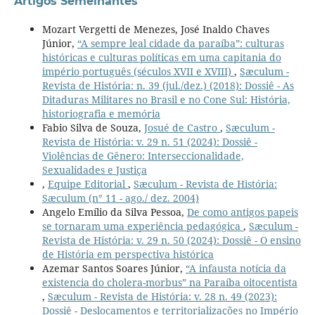
Artigos Semelhantes
Mozart Vergetti de Menezes, José Inaldo Chaves
Júnior,
“A sempre leal cidade da paraíba”: culturas
históricas e culturas políticas em uma capitania do
império português (séculos XVII e XVIII)
,
Sæculum -
Revista de História: n. 39 (jul./dez.) (2018): Dossiê - As
Ditaduras Militares no Brasil e no Cone Sul: História,
historiografia e memória
Fabio Silva de Souza,
Josué de Castro
,
Sæculum -
Revista de História: v. 29 n. 51 (2024): Dossiê -
Violências de Gênero: Interseccionalidade,
Sexualidades e Justiça
,
Equipe Editorial
,
Sæculum - Revista de História:
Sæculum (n° 11 - ago./ dez. 2004)
Angelo Emílio da Silva Pessoa,
De como antigos papeis
se tornaram uma experiência pedagógica
,
Sæculum -
Revista de História: v. 29 n. 50 (2024): Dossiê - O ensino
de História em perspectiva histórica
Azemar Santos Soares Júnior,
“A infausta notícia da
existencia do cholera-morbus” na Paraíba oitocentista
,
Sæculum - Revista de História: v. 28 n. 49 (2023):
Dossiê - Deslocamentos e territorializações no Império