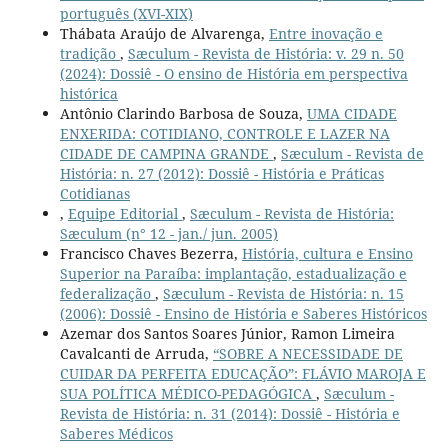
português (XVI-XIX)
Thábata Araújo de Alvarenga,
Entre inovação e
tradição
,
Sæculum - Revista de História: v. 29 n. 50
(2024): Dossiê - O ensino de História em perspectiva
histórica
Antônio Clarindo Barbosa de Souza,
UMA CIDADE
ENXERIDA: COTIDIANO, CONTROLE E LAZER NA
CIDADE DE CAMPINA GRANDE
,
Sæculum - Revista de
História: n. 27 (2012): Dossiê - História e Práticas
Cotidianas
,
Equipe Editorial
,
Sæculum - Revista de História:
Sæculum (n° 12 - jan./ jun. 2005)
Francisco Chaves Bezerra,
História, cultura e Ensino
Superior na Paraíba: implantação, estadualização e
federalização
,
Sæculum - Revista de História: n. 15
(2006): Dossiê - Ensino de História e Saberes Históricos
Azemar dos Santos Soares Júnior, Ramon Limeira
Cavalcanti de Arruda,
“SOBRE A NECESSIDADE DE
CUIDAR DA PERFEITA EDUCAÇÃO”: FLÁVIO MAROJA E
SUA POLÍTICA MÉDICO-PEDAGÓGICA
,
Sæculum -
Revista de História: n. 31 (2014): Dossiê - História e
Saberes Médicos