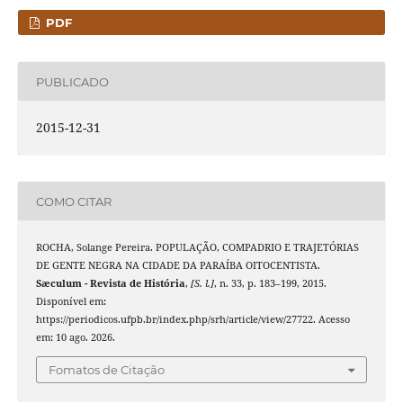
PDF
PUBLICADO
2015-12-31
COMO CITAR
ROCHA, Solange Pereira. POPULAÇÃO, COMPADRIO E TRAJETÓRIAS
DE GENTE NEGRA NA CIDADE DA PARAÍBA OITOCENTISTA.
Sæculum - Revista de História
,
[S. l.]
, n. 33, p. 183–199, 2015.
Disponível em:
https://periodicos.ufpb.br/index.php/srh/article/view/27722. Acesso
em: 10 ago. 2026.
Fomatos de Citação