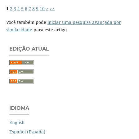
1
2
3
4
5
6
7
8
9
10
>
>>
Você também pode
iniciar uma pesquisa avançada por
similaridade
para este artigo.
EDIÇÃO ATUAL
IDIOMA
English
Español (España)