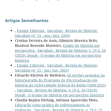
Artigos Semelhantes
,
Equipe Editorial
,
Sæculum - Revista de História:
Sæculum (n° 11 - ago./ dez. 2004)
Cristina Ferreira de Assis, Gilmário Moreira Brito,
Rhadson Rezende Monteiro,
Ensino de História em
perspectiva
,
Sæculum - Revista de História: v. 29 n. 50
(2024): Dossiê - O ensino de História em perspectiva
histórica
,
Equipe Editorial
,
Sæculum - Revista de História:
Sæculum (n° 12 - jan./ jun. 2005)
Eduardo Kleyton de Medeiros,
Os sertões armados na
historiografia do Programa de Pós-Graduação em
História da Universidade Federal da Bahia (2008-2021)
,
Sæculum - Revista de História: v. 29 n. 50 (2024):
Dossiê - O ensino de História em perspectiva histórica
Claudia Regina Nichnig, Adriana Aparecida Pinto,
Educação como prática de enfrentamento às
violências
,
Sæculum - Revista de História: v. 29 n. 51