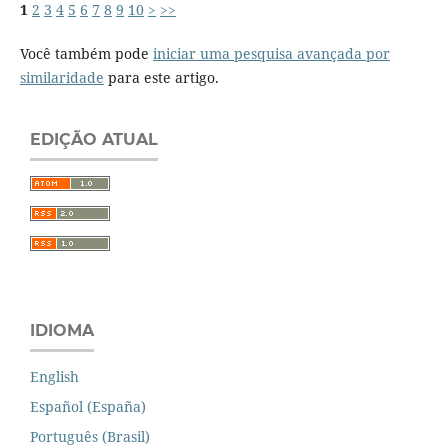
1
2
3
4
5
6
7
8
9
10
>
>>
Você também pode
iniciar uma pesquisa avançada por
similaridade
para este artigo.
EDIÇÃO ATUAL
IDIOMA
English
Español (España)
Português (Brasil)