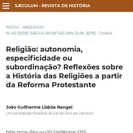
SÆCULUM - REVISTA DE HISTÓRIA
INÍCIO
/
ARQUIVOS
/
N. 40 (2019): SÆCULUM (Nº 40-JAN./JUN. 2019)
/
Dossiê
Religião: autonomia,
especificidade ou
subordinação? Reflexões sobre
a História das Religiões a partir
da Reforma Protestante
João Guilherme Lisbôa Rangel
Universidade Federal Rural do Rio de Janeiro
DOI:
https://doi.org/10.22478/ufpb.2317-