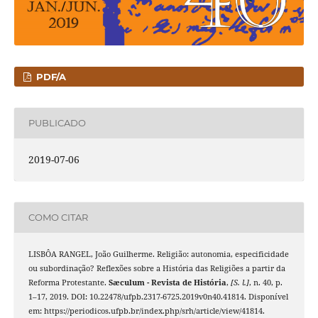
PDF/A
PUBLICADO
2019-07-06
COMO CITAR
LISBÔA RANGEL, João Guilherme. Religião: autonomia, especificidade
ou subordinação? Reflexões sobre a História das Religiões a partir da
Reforma Protestante.
Sæculum - Revista de História
,
[S. l.]
, n. 40, p.
1–17, 2019. DOI: 10.22478/ufpb.2317-6725.2019v0n40.41814. Disponível
em: https://periodicos.ufpb.br/index.php/srh/article/view/41814.