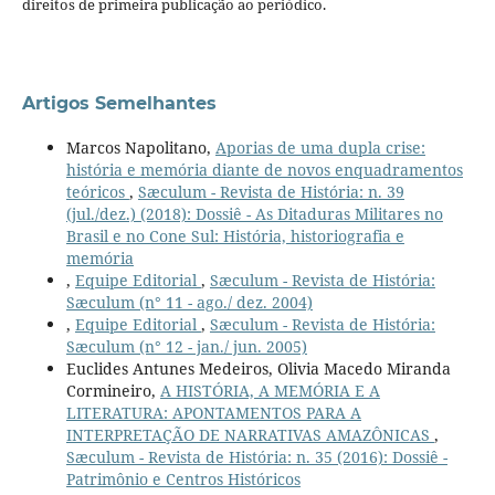
direitos de primeira publicação ao periódico.
Artigos Semelhantes
Marcos Napolitano,
Aporias de uma dupla crise:
história e memória diante de novos enquadramentos
teóricos
,
Sæculum - Revista de História: n. 39
(jul./dez.) (2018): Dossiê - As Ditaduras Militares no
Brasil e no Cone Sul: História, historiografia e
memória
,
Equipe Editorial
,
Sæculum - Revista de História:
Sæculum (n° 11 - ago./ dez. 2004)
,
Equipe Editorial
,
Sæculum - Revista de História:
Sæculum (n° 12 - jan./ jun. 2005)
Euclides Antunes Medeiros, Olivia Macedo Miranda
Cormineiro,
A HISTÓRIA, A MEMÓRIA E A
LITERATURA: APONTAMENTOS PARA A
INTERPRETAÇÃO DE NARRATIVAS AMAZÔNICAS
,
Sæculum - Revista de História: n. 35 (2016): Dossiê -
Patrimônio e Centros Históricos