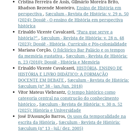
Cristina Ferreira de Assis, Gilmário Moreira Brito,
Rhadson Rezende Monteiro,
Ensino de História em
perspectiva
,
Sæculum - Revista de História: v. 29 n. 50
(2024): Dossiê - O ensino de História em perspectiva
histórica
Erinaldo Vicente Cavalcanti,
“Para que serve a
história?”
,
Sæculum - Revista de História: v. 28 n. 48
(2023): Dossiê - História, Currículo e Pós-colonialidade
Mariana Corção,
O folclórico Bar Palácio e os tempos
da memória gustativa
,
Sæculum - Revista de História:
n. 23 (2010): Dossiê - História e Memória
Erinaldo Vicente Cavalcanti,
HISTÓRIA, ENSINO DE
HISTÓRIA E LIVRO DIDÁTICO: A FORMAÇÃO
DOCENTE EM DEBATE
,
Sæculum - Revista de História:
Sæculum (nº 38 - jan./jun. 2018)
Vítor Mateus Viebrantz,
O tempo histórico como
categoria central na construção do conhecimento
histórico
,
Sæculum - Revista de História: v. 30 n. 52
(2025): História e Universidade
José D'Assunção Barros,
Os usos da temporalidade na
escrita da História
,
Sæculum - Revista de História:
Sæculum (n° 13 - jul./ dez. 2005)