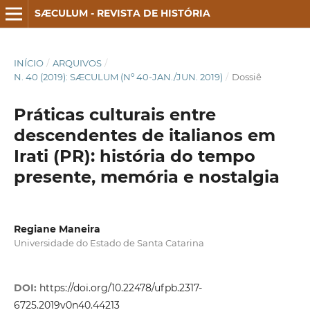
SÆCULUM - REVISTA DE HISTÓRIA
INÍCIO
/
ARQUIVOS
/
N. 40 (2019): SÆCULUM (Nº 40-JAN./JUN. 2019)
/
Dossiê
Práticas culturais entre
descendentes de italianos em
Irati (PR): história do tempo
presente, memória e nostalgia
Regiane Maneira
Universidade do Estado de Santa Catarina
DOI:
https://doi.org/10.22478/ufpb.2317-
6725.2019v0n40.44213