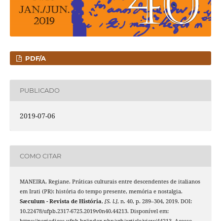
PDF/A
PUBLICADO
2019-07-06
COMO CITAR
MANEIRA, Regiane. Práticas culturais entre descendentes de italianos
em Irati (PR): história do tempo presente, memória e nostalgia.
Sæculum - Revista de História
,
[S. l.]
, n. 40, p. 289–304, 2019. DOI:
10.22478/ufpb.2317-6725.2019v0n40.44213. Disponível em:
https://periodicos.ufpb.br/index.php/srh/article/view/44213. Acesso