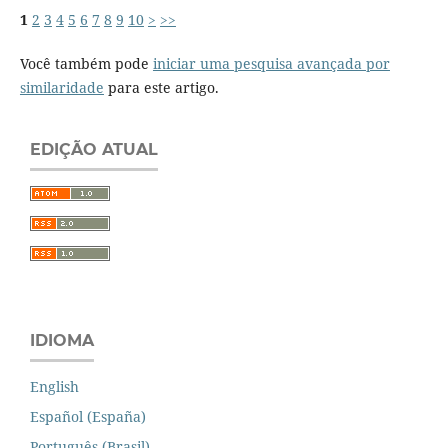
1
2
3
4
5
6
7
8
9
10
>
>>
Você também pode
iniciar uma pesquisa avançada por
similaridade
para este artigo.
EDIÇÃO ATUAL
IDIOMA
English
Español (España)
Português (Brasil)