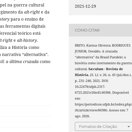
apel na guerra cultural
2021-12-29
urgimento da
alt-right
e da
istory
para o ensino de
as ferramentas digitais
COMO CITAR
erencial teórico está
lt-right
e
alt-history
.
BRITO, Karina Oliveira; RODRIGUES
liza a História como
JUNIOR, Osvaldo. A cruzada
narrativa “alternativa”.
“alternativa” da Brasil Paralelo: a
il: a última cruzada
como
história como instrumento da guerra
cultural.
Sæculum - Revista de
História
,
[S. l.]
, v. 26, n. 45 (jul./dez.),
p. 231–246, 2021. DOI:
10.22478/ufpb.2317-
6725.2021v26n45.60386. Disponível
em:
https://periodicos.ufpb.br/index.php/
rh/article/view/60386. Acesso em: 7
ago. 2026.
Fomatos de Citação