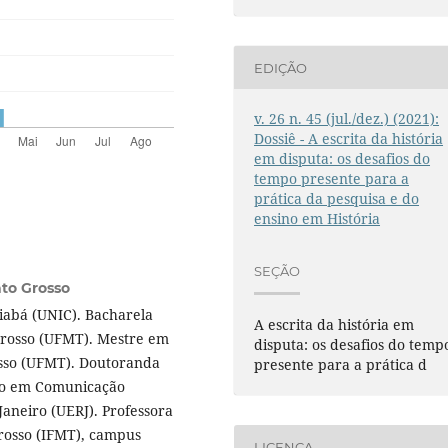
EDIÇÃO
v. 26 n. 45 (jul./dez.) (2021):
Dossiê - A escrita da história
em disputa: os desafios do
tempo presente para a
prática da pesquisa e do
ensino em História
SEÇÃO
ato Grosso
iabá (UNIC). Bacharela
A escrita da história em
Grosso (UFMT). Mestre em
disputa: os desafios do temp
osso (UFMT). Doutoranda
presente para a prática d
ão em Comunicação
aneiro (UERJ). Professora
Grosso (IFMT), campus
LICENÇA