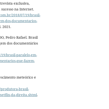
revista exclusiva,
sucesso na Internet.
om.br/2018/07/19/brasil-
gem-dos-documentarios-
l. 2021.
 Pedro Rafael. Brasil
rigem dos documentários
19/brasil-paralelo-em-
umentarios-que-fazem-
rescimento meteórico e
produtora-brasil-
etflix-da-direita.shtml
.