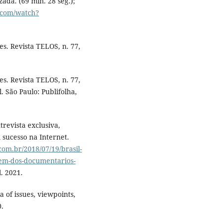
ada. (69 min. 28 seg.);
.com/watch?
. Revista TELOS, n. 77,
. Revista TELOS, n. 77,
. São Paulo: Publifolha,
revista exclusiva,
sucesso na Internet.
om.br/2018/07/19/brasil-
gem-dos-documentarios-
l. 2021.
of issues, viewpoints,
.