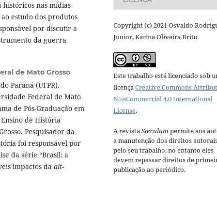
históricos nas mídias
 ao estudo dos produtos
Copyright (c) 2021 Osvaldo Rodrig
sponsável por discutir a
Junior, Karina Oliveira Brito
nstrumento da guerra
eral de Mato Grosso
Este trabalho está licenciado sob 
do Paraná (UFPR).
licença
Creative Commons Attribut
ersidade Federal de Mato
NonCommercial 4.0 International
rama de Pós-Graduação em
License
.
 Ensino de História
A revista
Sæculum
permite aos aut
 Grosso. Pesquisador da
a manutenção dos direitos autorai
stória foi responsável por
pelo seu trabalho, no entanto eles
se da série “Brasil: a
devem repassar direitos de primei
íveis impactos da
alt-
publicação ao periódico.