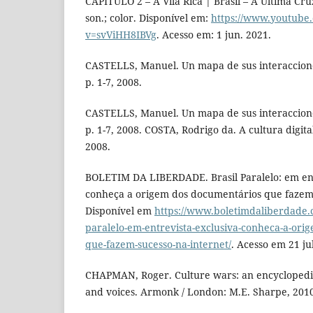
CAPÍTULO 2 – A Vila Rica | Brasil – A Última Cruz
son.; color. Disponível em:
https://www.youtube
v=svViHH8IBVg
. Acesso em: 1 jun. 2021.
CASTELLS, Manuel. Un mapa de sus interacciones
p. 1-7, 2008.
CASTELLS, Manuel. Un mapa de sus interacciones
p. 1-7, 2008. COSTA, Rodrigo da. A cultura digital
2008.
BOLETIM DA LIBERDADE. Brasil Paralelo: em ent
conheça a origem dos documentários que fazem 
Disponível em
https://www.boletimdaliberdade.c
paralelo-em-entrevista-exclusiva-conheca-a-ori
que-fazem-sucesso-na-internet/
. Acesso em 21 ju
CHAPMAN, Roger. Culture wars: an encyclopedia 
and voices. Armonk / London: M.E. Sharpe, 2010