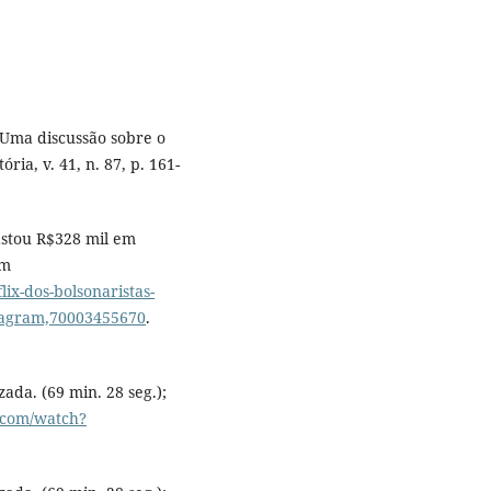
 Uma discussão sobre o
ria, v. 41, n. 87, p. 161-
astou R$328 mil em
em
flix-dos-bolsonaristas-
stagram,70003455670
.
ada. (69 min. 28 seg.);
.com/watch?