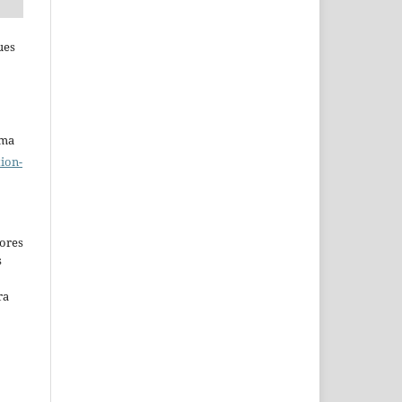
ues
uma
ion-
ores
s
ra