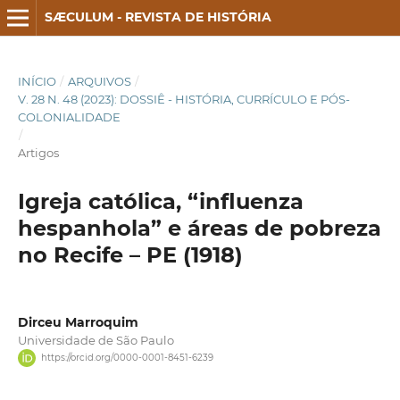
SÆCULUM - REVISTA DE HISTÓRIA
INÍCIO
/
ARQUIVOS
/
V. 28 N. 48 (2023): DOSSIÊ - HISTÓRIA, CURRÍCULO E PÓS-
COLONIALIDADE
/
Artigos
Igreja católica, “influenza
hespanhola” e áreas de pobreza
no Recife – PE (1918)
Dirceu Marroquim
Universidade de São Paulo
https://orcid.org/0000-0001-8451-6239