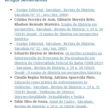
Artigos Semelhantes
,
Equipe Editorial
,
Sæculum - Revista de História:
Sæculum (n° 11 - ago./ dez. 2004)
Cristina Ferreira de Assis, Gilmário Moreira Brito,
Rhadson Rezende Monteiro,
Ensino de História em
perspectiva
,
Sæculum - Revista de História: v. 29 n. 50
(2024): Dossiê - O ensino de História em perspectiva
histórica
,
Equipe Editorial
,
Sæculum - Revista de História:
Sæculum (n° 12 - jan./ jun. 2005)
Eduardo Kleyton de Medeiros,
Os sertões armados na
historiografia do Programa de Pós-Graduação em
História da Universidade Federal da Bahia (2008-2021)
,
Sæculum - Revista de História: v. 29 n. 50 (2024):
Dossiê - O ensino de História em perspectiva histórica
Claudia Regina Nichnig, Adriana Aparecida Pinto,
Educação como prática de enfrentamento às
violências
,
Sæculum - Revista de História: v. 29 n. 51
(2024): Dossiê - Violências de Gênero:
Interseccionalidade, Sexualidades e Justiça
Fabio Silva de Souza,
Josué de Castro
,
Sæculum -
Revista de História: v. 29 n. 51 (2024): Dossiê -