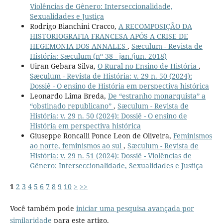
Violências de Gênero: Interseccionalidade,
Sexualidades e Justiça
Rodrigo Bianchini Cracco,
A RECOMPOSIÇÃO DA
HISTORIOGRAFIA FRANCESA APÓS A CRISE DE
HEGEMONIA DOS ANNALES
,
Sæculum - Revista de
História: Sæculum (nº 38 - jan./jun. 2018)
Uiran Gebara Silva,
O Rural no Ensino de História
,
Sæculum - Revista de História: v. 29 n. 50 (2024):
Dossiê - O ensino de História em perspectiva histórica
Leonardo Lima Breda,
De “estranho monarquista” a
“obstinado republicano”
,
Sæculum - Revista de
História: v. 29 n. 50 (2024): Dossiê - O ensino de
História em perspectiva histórica
Giuseppe Roncalli Ponce Leon de Oliveira,
Feminismos
ao norte, feminismos ao sul
,
Sæculum - Revista de
História: v. 29 n. 51 (2024): Dossiê - Violências de
Gênero: Interseccionalidade, Sexualidades e Justiça
1
2
3
4
5
6
7
8
9
10
>
>>
Você também pode
iniciar uma pesquisa avançada por
similaridade
para este artigo.