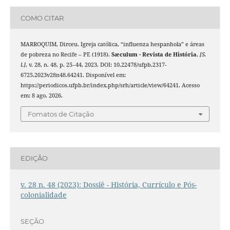
COMO CITAR
MARROQUIM, Dirceu. Igreja católica, “influenza hespanhola” e áreas
de pobreza no Recife – PE (1918).
Sæculum - Revista de História
,
[S.
l.]
, v. 28, n. 48, p. 25–44, 2023. DOI: 10.22478/ufpb.2317-
6725.2023v28n48.64241. Disponível em:
https://periodicos.ufpb.br/index.php/srh/article/view/64241. Acesso
em: 8 ago. 2026.
Fomatos de Citação
EDIÇÃO
v. 28 n. 48 (2023): Dossiê - História, Currículo e Pós-
colonialidade
SEÇÃO