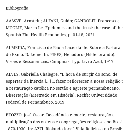
Bibliografia
AASSVE, Arnstein; ALFANI, Guido; GANDOLFI, Francesco;
MOGLIE, Marco Le. Epidemics and the trust: the case of the
Spanish Flu. Health Economics, p. 01-18, 2021.
ALMEIDA, Francisco de Paula Lacerda de. Sobre a Pastoral
do Exmo. D. Leme. In. PIRES, Heliodoro (Hilderbrando).
Visões e Ressonâncias. Campinas: Typ. Livro Azul, 1917.
ALVES, Gabriella Chalegre. “É hora de surgir do sono, de
espertar da inércia [...] E fazer reflorescer a nossa religião”:
a restauração católica no sertão e agreste pernambucano.
Dissertação (Mestrado em História). Recife: Universidade
Federal de Pernambuco, 2019.
BEOZZO, José Oscar. Decadência e morte, restauração e
multiplicação das ordens e congregações religiosas no Brasil
1870-1930. In: AZZI, Riolando (org.) Vida Religiosa no Brasil: