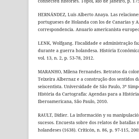
connected histories. Topoi, Rio de Janeiro, p. 17
HERNÁNDEZ, Luis Alberto Anaya. Las relaciones
portugueses de Holanda con los de Canarias y A
correspondencia. Anuario americanista europeo, 
LENK, Wolfgang. Fiscalidade e administração fa
durante a guerra holandesa. História Econômica
vol. 13, n. 2, p. 53-78, 2012.
MARANHO, Milena Fernandes. Retratos da colon
Teixeira Albernaz e a construção dos sentidos 
seiscentista. Universidade de São Paulo, 3º Sim
História da Cartografia: Agendas para a Históri
Iberoamericana, São Paulo, 2010.
RAULT, Didier. La información y su manipulación
sucesos. Encuesta sobre dos relatos de batallas 
holandeses (1638). Criticón, n. 86, p. 97-115, 200