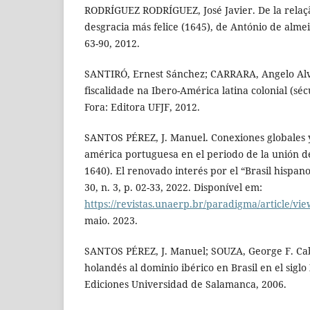
RODRÍGUEZ RODRÍGUEZ, José Javier. De la relaçã
desgracia más felice (1645), de António de almeid
63-90, 2012.
SANTIRÓ, Ernest Sánchez; CARRARA, Angelo Alve
fiscalidade na Ibero-América latina colonial (sécu
Fora: Editora UFJF, 2012.
SANTOS PÉREZ, J. Manuel. Conexiones globales y
américa portuguesa en el periodo de la unión de
1640). El renovado interés por el “Brasil hispano
30, n. 3, p. 02-33, 2022. Disponível em:
https://revistas.unaerp.br/paradigma/article/vi
maio. 2023.
SANTOS PÉREZ, J. Manuel; SOUZA, George F. Cabra
holandés al dominio ibérico en Brasil en el sigl
Ediciones Universidad de Salamanca, 2006.