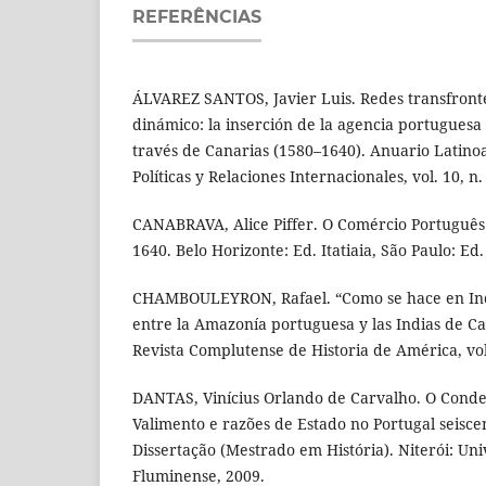
REFERÊNCIAS
ÁLVAREZ SANTOS, Javier Luis. Redes transfronte
dinámico: la inserción de la agencia portugues
través de Canarias (1580–1640). Anuario Latino
Políticas y Relaciones Internacionales, vol. 10, n.
CANABRAVA, Alice Piffer. O Comércio Português 
1640. Belo Horizonte: Ed. Itatiaia, São Paulo: Ed.
CHAMBOULEYRON, Rafael. “Como se hace en India
entre la Amazonía portuguesa y las Indias de Casti
Revista Complutense de Historia de América, vol.
DANTAS, Vinícius Orlando de Carvalho. O Conde
Valimento e razões de Estado no Portugal seiscen
Dissertação (Mestrado em História). Niterói: Un
Fluminense, 2009.