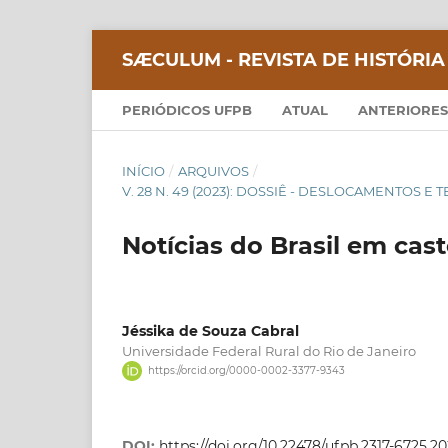
SÆCULUM - REVISTA DE HISTÓRIA
PERIÓDICOS UFPB
ATUAL
ANTERIORES
INÍCIO
/
ARQUIVOS
/
V. 28 N. 49 (2023): DOSSIÊ - DESLOCAMENTOS E
Notícias do Brasil em cas
Jéssika de Souza Cabral
Universidade Federal Rural do Rio de Janeiro
https://orcid.org/0000-0002-3377-9343
DOI:
https://doi.org/10.22478/ufpb.2317-6725.