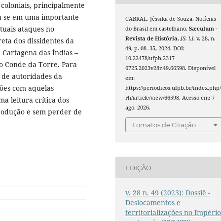
coloniais, principalmente
u-se em uma importante
CABRAL, Jéssika de Souza. Notícias
tuais ataques no
do Brasil em castelhano.
Sæculum -
Revista de História
,
[S. l.]
, v. 28, n.
reta dos dissidentes da
49, p. 08–35, 2024. DOI:
Cartagena das Índias –
10.22478/ufpb.2317-
o Conde da Torre. Para
6725.2023v28n49.66598. Disponível
s de autoridades da
em:
ções com aquelas
https://periodicos.ufpb.br/index.php/
rh/article/view/66598. Acesso em: 7
ma leitura crítica dos
ago. 2026.
rodução e sem perder de
Fomatos de Citação
EDIÇÃO
v. 28 n. 49 (2023): Dossiê -
Deslocamentos e
territorializações no Impéri