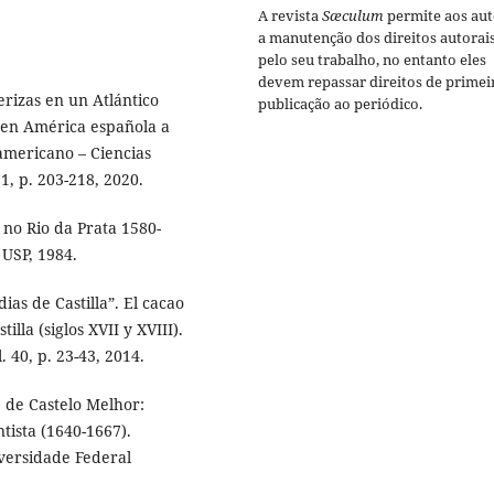
A revista
Sæculum
permite aos aut
a manutenção dos direitos autorai
pelo seu trabalho, no entanto eles
devem repassar direitos de primei
rizas en un Atlántico
publicação ao periódico.
a en América española a
americano – Ciencias
 1, p. 203-218, 2020.
no Rio da Prata 1580-
 USP, 1984.
s de Castilla”. El cacao
lla (siglos XVII y XVIII).
 40, p. 23-43, 2014.
 de Castelo Melhor:
tista (1640-1667).
iversidade Federal