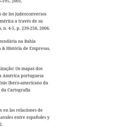
5-195, 2001.
 de los judeoconversos
mérica a través de su
n. 4-5, p. 239-258, 2006.
zendária na Bahia
 & História de Empresas,
ização: Os mapas dos
da América portuguesa
pósio Ibero-americano da
a da Cartografia
 en las relaciones de
navales entre españoles y
2.