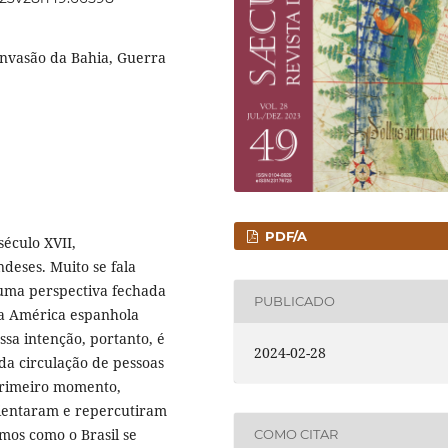
 Invasão da Bahia, Guerra
PDF/A
éculo XVII,
eses. Muito se fala
 uma perspectiva fechada
PUBLICADO
 a América espanhola
sa intenção, portanto, é
2024-02-28
da circulação de pessoas
 primeiro momento,
rientaram e repercutiram
mos como o Brasil se
COMO CITAR