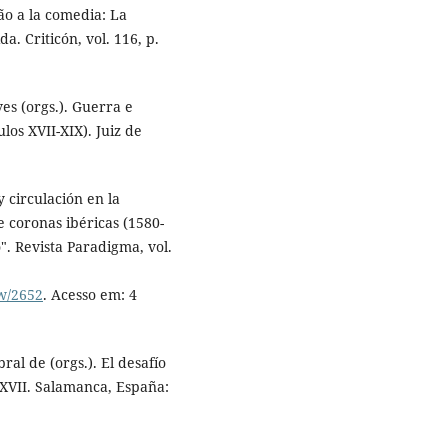
o a la comedia: La
a. Criticón, vol. 116, p.
s (orgs.). Guerra e
los XVII-XIX). Juiz de
 circulación en la
 coronas ibéricas (1580-
". Revista Paradigma, vol.
ew/2652
. Acesso em: 4
l de (orgs.). El desafío
o XVII. Salamanca, España: