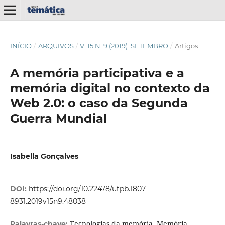
INÍCIO
/
ARQUIVOS
/
V. 15 N. 9 (2019): SETEMBRO
/
Artigos
A memória participativa e a
memória digital no contexto da
Web 2.0: o caso da Segunda
Guerra Mundial
Isabella Gonçalves
DOI:
https://doi.org/10.22478/ufpb.1807-
8931.2019v15n9.48038
Tecnologias da memória, Memória
Palavras-chave: