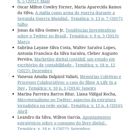
n. 5 (2012): Maio
Oscar Milton Cowley Forner, Maria Aparecida Ramos
da Silva,
A mídia como arma de guerra durante a
Segunda Guerra Mundial
,
Temática: v. 13 n. 7 (2017):
Julho
Jonas da Silva Gomes Jr,
Tendências Investigativas
sobre o Twitter no Brasil
,
Temática: v. 9 n. 3 (2013):
Março
Sabrina Layane Silva Costa, Walter Saraiva Lopes,
Antonia Francisca da Silva Saraiva, Cleber Augusto
Pereira,
Marketing digital contábil: um estudo em
escritórios de contabilidade
,
Temática: v. 18 n. 12
(2022): Dezembro
Vanessa Amália Dalpizol Valiati,
Memórias Coletivas e
Processos Colaborativos: o caso do filme A Life In a
Day
,
Temática: v. 10 n. 1 (2014): Janeiro
Marina Parreira Barros Bitar, Liana Vidigal Rocha,
Microjornalismo no Twitter: aspectos da estrutura
jornalística na rede social
,
Temática: v. 12 n. 4 (2016):
Abril
Leandro da Silva, Wilton Garcia,
Apontamentos
estratégicos sobre o consumo do livro digital
,
Temática: v. 18 n. 9 (2022): Setembro