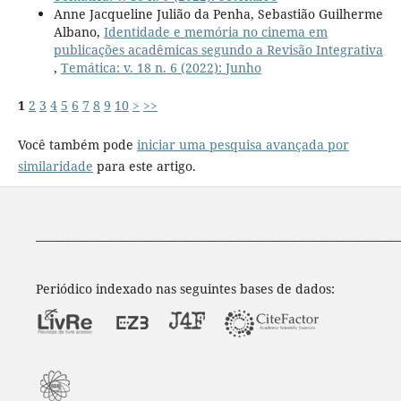
Anne Jacqueline Julião da Penha, Sebastião Guilherme
Albano,
Identidade e memória no cinema em
publicações acadêmicas segundo a Revisão Integrativa
,
Temática: v. 18 n. 6 (2022): Junho
1
2
3
4
5
6
7
8
9
10
>
>>
Você também pode
iniciar uma pesquisa avançada por
similaridade
para este artigo.
____________________________________________________________________
Periódico indexado nas seguintes bases de dados: