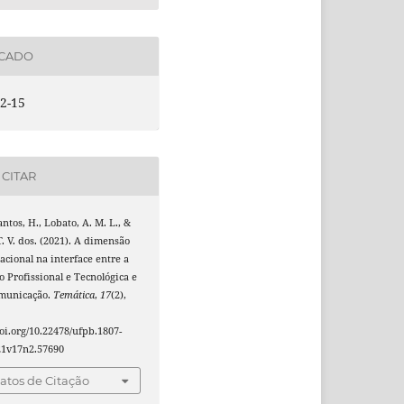
ICADO
2-15
CITAR
antos, H., Lobato, A. M. L., &
T. V. dos. (2021). A dimensão
cional na interface entre a
 Profissional e Tecnológica e
municação.
Temática
,
17
(2),
doi.org/10.22478/ufpb.1807-
21v17n2.57690
tos de Citação