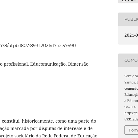
PUBL
2021-0
22478/ufpb.1807-8931.2021v17n2.57690
COMO 
o profissional, Educomunicação, Dimensão
Serejo S
Santos, 
comunica
Educação
a Educo
98–114.
https://
8931.20
e constitui, historicamente, como uma parte do
ação marcada por disputas de interesse e de
Foma
projeto societário da Rede Federal de Educação