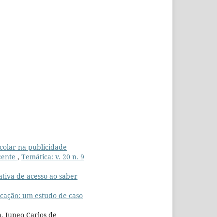
colar na publicidade
ocente
,
Temática: v. 20 n. 9
ativa de acesso ao saber
cação: um estudo de caso
a, Juneo Carlos de