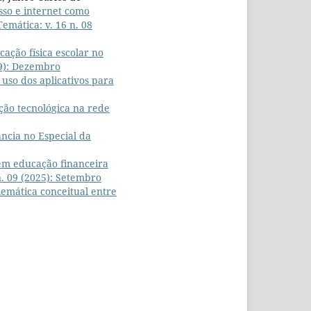
sso e internet como
Temática: v. 16 n. 08
cação física escolar no
19): Dezembro
 uso dos aplicativos para
ão tecnológica na rede
ância no Especial da
 em educação financeira
n. 09 (2025): Setembro
emática conceitual entre