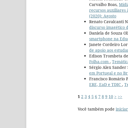
Carvalho Boas,
Mídi
recursos auxiliares
(2020): Agosto
Renato Cavalcanti No
discurso imagético 
Daniela de Souza Ol
smartphone na Educ
Janete Cordeiro Lore
de apoio aos estud
Edison Trombeta de 
Folha.com
,
Temática
Sérgio Alex Sander 
em Portugal e no B
Francisco Romário P
ERE, EaD e TDIC
,
T
1
2
3
4
5
6
7
8
9
10
>
>>
Você também pode
inicia