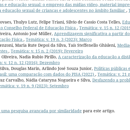
as e educação sexual: o emprego das mídias vídeo, material impre
 à educação sexual de crianças e adolescentes no âmbito familiar
,
vaes, Thulyo Lutz, Felipe Triani, Silvio de Cassio Costa Telles,
Edu
do Conselho Federal de Educação Física
,
Temática: v. 15 n. 12 (20
iveira, Antonio José Müller,
Aprendizagem significativa a partir do
ação Física
,
Temática: v. 19 n. 3 (2023): Março
nzoni, Maria Rute Depoi da Silva, Taís Steffenello Ghisleni,
Mediaç
antes
,
Temática: v. 15 n. 2 (2019): Fevereiro
Oliveira, Nadia Rubio Pirillo,
A caracterização da educação a dist
: v. 12 n. 12 (2016): Dezembro
Silva, Douglas Marin, Arlindo José Souza Junior,
Políticas públicas
rasil: uma comparação com dados do PISA (2022)
,
Temática: v. 21 
az Carvalho, Nádia Cataryna Nogueira e Silva,
Desfazendo a probl
emática: v. 19 n. 9 (2023): Setembro
r uma pesquisa avançada por similaridade
para este artigo.