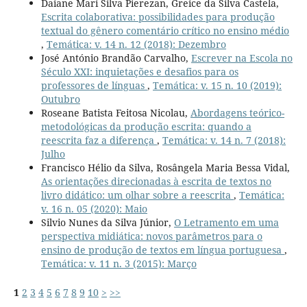
Daiane Mari Silva Pierezan, Greice da Silva Castela,
Escrita colaborativa: possibilidades para produção
textual do gênero comentário crítico no ensino médio
,
Temática: v. 14 n. 12 (2018): Dezembro
José António Brandão Carvalho,
Escrever na Escola no
Século XXI: inquietações e desafios para os
professores de línguas
,
Temática: v. 15 n. 10 (2019):
Outubro
Roseane Batista Feitosa Nicolau,
Abordagens teórico-
metodológicas da produção escrita: quando a
reescrita faz a diferença
,
Temática: v. 14 n. 7 (2018):
Julho
Francisco Hélio da Silva, Rosângela Maria Bessa Vidal,
As orientações direcionadas à escrita de textos no
livro didático: um olhar sobre a reescrita
,
Temática:
v. 16 n. 05 (2020): Maio
Silvio Nunes da Silva Júnior,
O Letramento em uma
perspectiva midiática: novos parâmetros para o
ensino de produção de textos em língua portuguesa
,
Temática: v. 11 n. 3 (2015): Março
1
2
3
4
5
6
7
8
9
10
>
>>