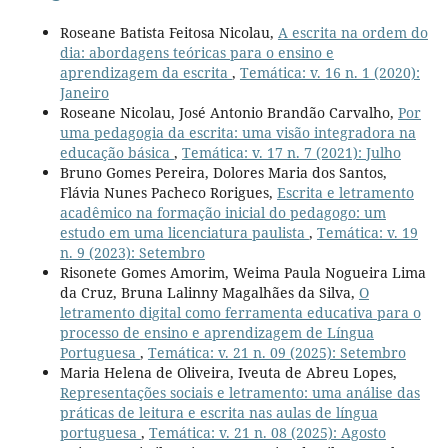
Roseane Batista Feitosa Nicolau,
A escrita na ordem do
dia: abordagens teóricas para o ensino e
aprendizagem da escrita
,
Temática: v. 16 n. 1 (2020):
Janeiro
Roseane Nicolau, José Antonio Brandão Carvalho,
Por
uma pedagogia da escrita: uma visão integradora na
educação básica
,
Temática: v. 17 n. 7 (2021): Julho
Bruno Gomes Pereira, Dolores Maria dos Santos,
Flávia Nunes Pacheco Rorigues,
Escrita e letramento
acadêmico na formação inicial do pedagogo: um
estudo em uma licenciatura paulista
,
Temática: v. 19
n. 9 (2023): Setembro
Risonete Gomes Amorim, Weima Paula Nogueira Lima
da Cruz, Bruna Lalinny Magalhães da Silva,
O
letramento digital como ferramenta educativa para o
processo de ensino e aprendizagem de Língua
Portuguesa
,
Temática: v. 21 n. 09 (2025): Setembro
Maria Helena de Oliveira, Iveuta de Abreu Lopes,
Representações sociais e letramento: uma análise das
práticas de leitura e escrita nas aulas de língua
portuguesa
,
Temática: v. 21 n. 08 (2025): Agosto