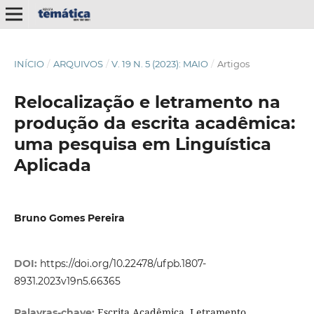
INÍCIO
/
ARQUIVOS
/
V. 19 N. 5 (2023): MAIO
/
Artigos
Relocalização e letramento na
produção da escrita acadêmica:
uma pesquisa em Linguística
Aplicada
Bruno Gomes Pereira
DOI:
https://doi.org/10.22478/ufpb.1807-
8931.2023v19n5.66365
Escrita Acadêmica. Letramento
Palavras-chave: