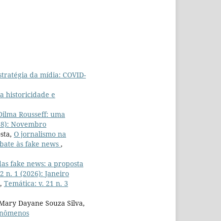
stratégia da mídia: COVID-
 historicidade e
Dilma Rousseff: uma
018): Novembro
osta,
O jornalismo na
mbate às fake news
,
das fake news: a proposta
2 n. 1 (2026): Janeiro
,
Temática: v. 21 n. 3
 Mary Dayane Souza Silva,
fenômenos