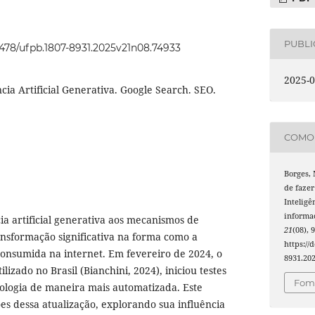
PUBL
22478/ufpb.1807-8931.2025v21n08.74933
2025-0
ncia Artificial Generativa. Google Search. SEO.
COMO 
Borges, 
de fazer
Inteligê
informa
ia artificial generativa aos mecanismos de
21
(08), 
nsformação significativa na forma como a
https://
onsumida na internet. Em fevereiro de 2024, o
8931.20
lizado no Brasil (Bianchini, 2024), iniciou testes
Foma
ologia de maneira mais automatizada. Este
ões dessa atualização, explorando sua influência