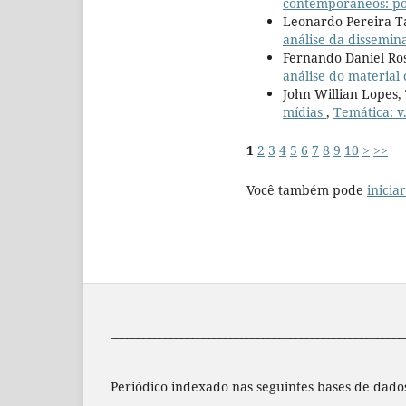
contemporâneos: pó
Leonardo Pereira Ta
análise da dissemin
Fernando Daniel Ros
análise do material
John Willian Lopes,
mídias
,
Temática: v.
1
2
3
4
5
6
7
8
9
10
>
>>
Você também pode
inicia
______________________________________________________
Periódico indexado nas seguintes bases de dado