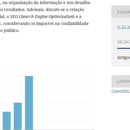
, na organização da informação e nos desafios
s resultados. Ademais, discute-se a relação
EDIÇ
ial, o SEO (
Search Engine Optimization
) e a
s
, considerando os impactos na confiabilidade
v. 21 
o público.
SEÇÃ
Artigo
LICEN
Copyright 