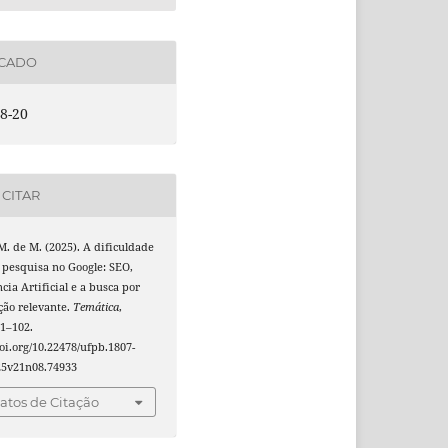
ICADO
8-20
CITAR
M. de M. (2025). A dificuldade
 pesquisa no Google: SEO,
ncia Artificial e a busca por
ção relevante.
Temática
,
91–102.
doi.org/10.22478/ufpb.1807-
25v21n08.74933
tos de Citação