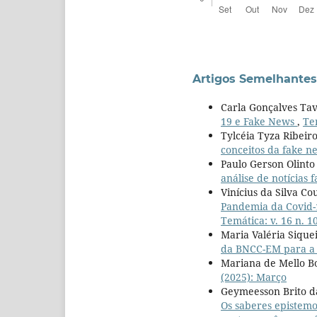
Artigos Semelhantes
Carla Gonçalves Ta
19 e Fake News
,
Te
Tylcéia Tyza Ribeir
conceitos da fake n
Paulo Gerson Olinto
análise de notícias f
Vinícius da Silva C
Pandemia da Covid-1
Temática: v. 16 n. 1
Maria Valéria Siqu
da BNCC-EM para a 
Mariana de Mello B
(2025): Março
Geymeesson Brito da
Os saberes epistemo