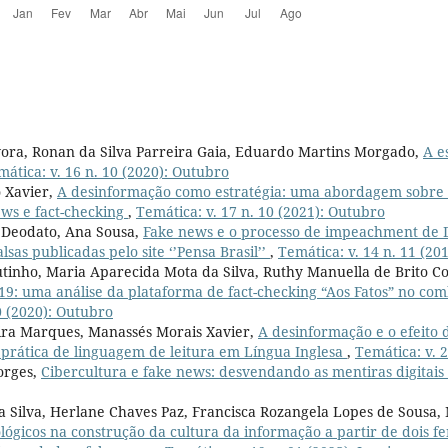
vora, Ronan da Silva Parreira Gaia, Eduardo Martins Morgado,
A e
mática: v. 16 n. 10 (2020): Outubro
o Xavier,
A desinformação como estratégia: uma abordagem sobre a
ews e fact-checking
,
Temática: v. 17 n. 10 (2021): Outubro
 Deodato, Ana Sousa,
Fake news e o processo de impeachment de 
alsas publicadas pelo site ‘’Pensa Brasil’’
,
Temática: v. 14 n. 11 (2
outinho, Maria Aparecida Mota da Silva, Ruthy Manuella de Brito C
9: uma análise da plataforma de fact-checking “Aos Fatos” no co
0 (2020): Outubro
eira Marques, Manassés Morais Xavier,
A desinformação e o efeito 
prática de linguagem de leitura em Língua Inglesa
,
Temática: v. 2
orges,
Cibercultura e fake news: desvendando as mentiras digitais
 Silva, Herlane Chaves Paz, Francisca Rozangela Lopes de Sousa,
lógicos na construção da cultura da informação a partir de dois 