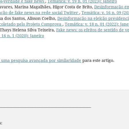
s-verdade e fake news
,
Temática: v. 19 n. 01 (2023): Janeiro
vares, Marina Magalhães, Higor Costa de Brito,
Desinformação e
ação de fake news na rede social Twitter
,
Temática: v. 16 n. 09 (2
a dos Santos, Alisson Coelho,
Desinformação na eleição presidenci
 coletado pelo Projeto Comprova
,
Temática: v. 18 n. 01 (2022): Jane
 Thays Helena Silva Teixeira,
Fake news: os efeitos de sentido de 
 16 n. 1 (2020): Janeiro
r uma pesquisa avançada por similaridade
para este artigo.
_____________________________________________________
s: