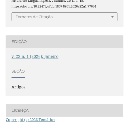
leitura em Língua Inglesa.
Temática
,
22
(1), 1–15.
https://doi.org/10.22478/ufpb.1807-8931.2026v22n1.77684
Fomatos de Citação
EDIÇÃO
v. 22 n. 1 (2026): Janeiro
SEÇÃO
Artigos
LICENÇA
Copyright (c) 2026 Temática