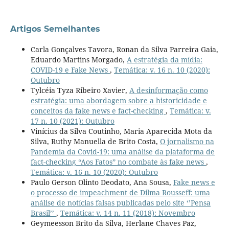
Artigos Semelhantes
Carla Gonçalves Tavora, Ronan da Silva Parreira Gaia,
Eduardo Martins Morgado,
A estratégia da mídia:
COVID-19 e Fake News
,
Temática: v. 16 n. 10 (2020):
Outubro
Tylcéia Tyza Ribeiro Xavier,
A desinformação como
estratégia: uma abordagem sobre a historicidade e
conceitos da fake news e fact-checking
,
Temática: v.
17 n. 10 (2021): Outubro
Vinícius da Silva Coutinho, Maria Aparecida Mota da
Silva, Ruthy Manuella de Brito Costa,
O jornalismo na
Pandemia da Covid-19: uma análise da plataforma de
fact-checking “Aos Fatos” no combate às fake news
,
Temática: v. 16 n. 10 (2020): Outubro
Paulo Gerson Olinto Deodato, Ana Sousa,
Fake news e
o processo de impeachment de Dilma Rousseff: uma
análise de notícias falsas publicadas pelo site ‘’Pensa
Brasil’’
,
Temática: v. 14 n. 11 (2018): Novembro
Geymeesson Brito da Silva, Herlane Chaves Paz,