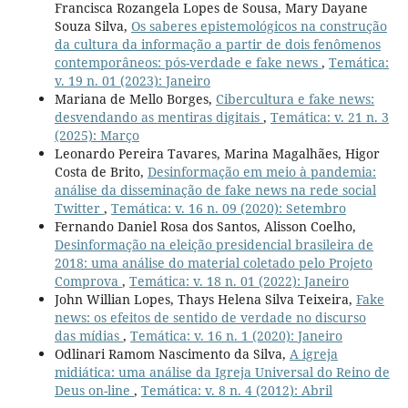
Francisca Rozangela Lopes de Sousa, Mary Dayane
Souza Silva,
Os saberes epistemológicos na construção
da cultura da informação a partir de dois fenômenos
contemporâneos: pós-verdade e fake news
,
Temática:
v. 19 n. 01 (2023): Janeiro
Mariana de Mello Borges,
Cibercultura e fake news:
desvendando as mentiras digitais
,
Temática: v. 21 n. 3
(2025): Março
Leonardo Pereira Tavares, Marina Magalhães, Higor
Costa de Brito,
Desinformação em meio à pandemia:
análise da disseminação de fake news na rede social
Twitter
,
Temática: v. 16 n. 09 (2020): Setembro
Fernando Daniel Rosa dos Santos, Alisson Coelho,
Desinformação na eleição presidencial brasileira de
2018: uma análise do material coletado pelo Projeto
Comprova
,
Temática: v. 18 n. 01 (2022): Janeiro
John Willian Lopes, Thays Helena Silva Teixeira,
Fake
news: os efeitos de sentido de verdade no discurso
das mídias
,
Temática: v. 16 n. 1 (2020): Janeiro
Odlinari Ramom Nascimento da Silva,
A igreja
midiática: uma análise da Igreja Universal do Reino de
Deus on-line
,
Temática: v. 8 n. 4 (2012): Abril