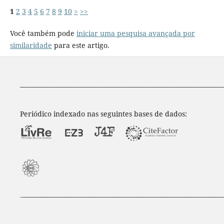
1
2
3
4
5
6
7
8
9
10
>
>>
Você também pode
iniciar uma pesquisa avançada por
similaridade
para este artigo.
____________________________________________________________________
Periódico indexado nas seguintes bases de dados:
_
___________________________________________________________________