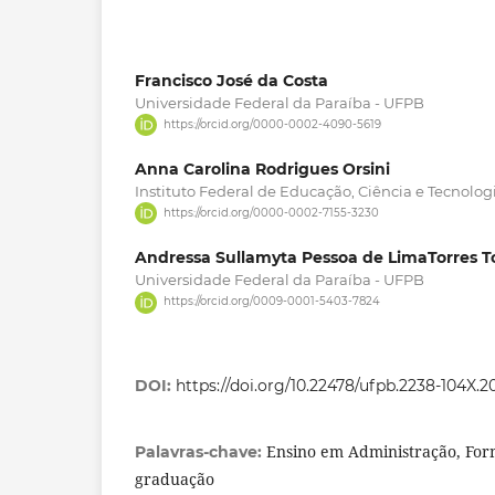
Francisco José da Costa
Universidade Federal da Paraíba - UFPB
https://orcid.org/0000-0002-4090-5619
Anna Carolina Rodrigues Orsini
Instituto Federal de Educação, Ciência e Tecnolog
https://orcid.org/0000-0002-7155-3230
Andressa Sullamyta Pessoa de LimaTorres T
Universidade Federal da Paraíba - UFPB
https://orcid.org/0009-0001-5403-7824
DOI:
https://doi.org/10.22478/ufpb.2238-104X.
Ensino em Administração, For
Palavras-chave:
graduação