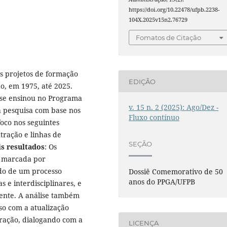
https://doi.org/10.22478/ufpb.2238-
104X.2025v15n2.76729
Fomatos de Citação
os projetos de formação
EDIÇÃO
o, em 1975, até 2025.
 se ensinou no Programa
v. 15 n. 2 (2025): Ago/Dez -
a pesquisa com base nos
Fluxo contínuo
oco nos seguintes
tração e linhas de
SEÇÃO
is resultados
: Os
a marcada por
ido de um processo
Dossiê Comemorativo de 50
anos do PPGA/UFPB
 e interdisciplinares, e
ente. A análise também
o com a atualização
ração, dialogando com a
LICENÇA