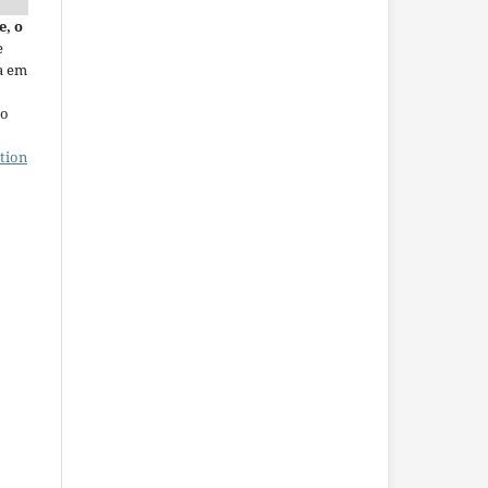
e, o
e
a em
ho
tion