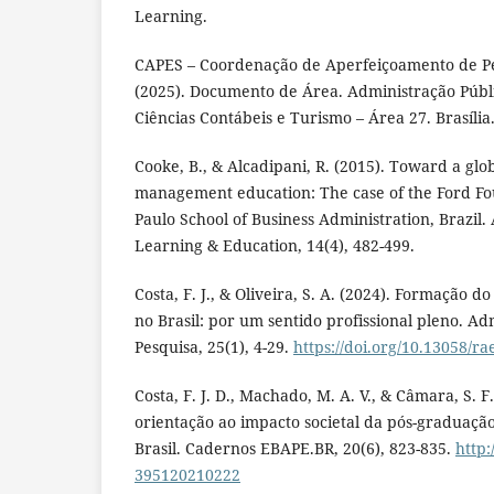
Learning.
CAPES – Coordenação de Aperfeiçoamento de Pe
(2025). Documento de Área. Administração Públ
Ciências Contábeis e Turismo – Área 27. Brasília
Cooke, B., & Alcadipani, R. (2015). Toward a glob
management education: The case of the Ford Fo
Paulo School of Business Administration, Brazi
Learning & Education, 14(4), 482-499.
Costa, F. J., & Oliveira, S. A. (2024). Formação 
no Brasil: por um sentido profissional pleno. Ad
Pesquisa, 25(1), 4-29.
https://doi.org/10.13058/r
Costa, F. J. D., Machado, M. A. V., & Câmara, S. 
orientação ao impacto societal da pós-graduaçã
Brasil. Cadernos EBAPE.BR, 20(6), 823-835.
http:
395120210222