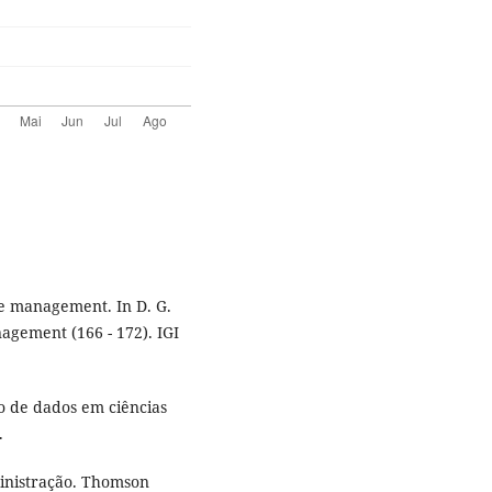
ge management. In D. G.
gement (166 - 172). IGI
so de dados em ciências
.
ministração. Thomson