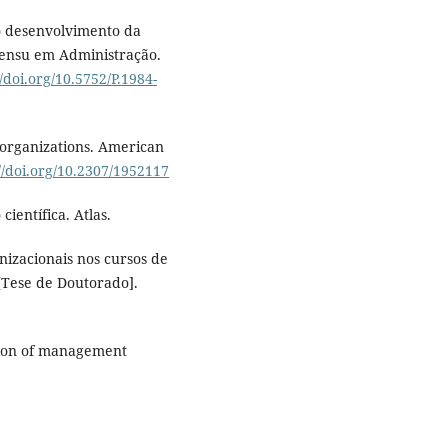
a o desenvolvimento da
sensu em Administração.
//doi.org/10.5752/P.1984-
 organizations. American
//doi.org/10.2307/1952117
científica. Atlas.
nizacionais nos cursos de
[Tese de Doutorado].
ution of management