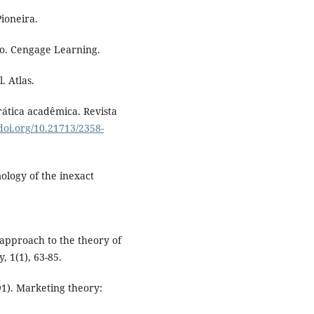
Pioneira.
ão. Cengage Learning.
. Atlas.
rática acadêmica. Revista
/doi.org/10.21713/2358-
ology of the inexact
l approach to the theory of
, 1(1), 63-85.
991). Marketing theory: