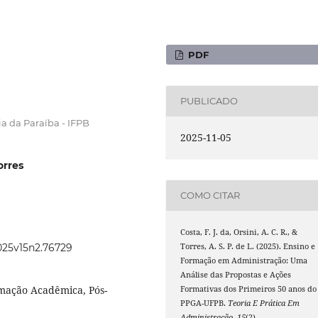
PDF
PUBLICADO
ia da Paraíba - IFPB
2025-11-05
orres
COMO CITAR
Costa, F. J. da, Orsini, A. C. R., &
2025v15n2.76729
Torres, A. S. P. de L. (2025). Ensino e
Formação em Administração: Uma
Análise das Propostas e Ações
mação Acadêmica, Pós-
Formativas dos Primeiros 50 anos do
PPGA-UFPB.
Teoria E Prática Em
Administração
,
15
(2).