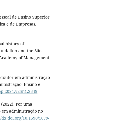
ssoal de Ensino Superior
ica e de Empresas,
.
al history of
undation and the São
l. Academy of Management
do doutor em administração
ministração: Ensino e
aep.2024.v25n1.2349
F. (2022). Por uma
o em administração no
//dx.doi.org/10.1590/1679-