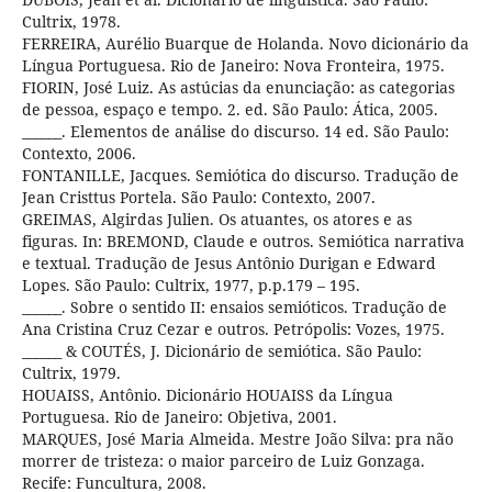
Cultrix, 1978.
FERREIRA, Aurélio Buarque de Holanda. Novo dicionário da
Língua Portuguesa. Rio de Janeiro: Nova Fronteira, 1975.
FIORIN, José Luiz. As astúcias da enunciação: as categorias
de pessoa, espaço e tempo. 2. ed. São Paulo: Ática, 2005.
______. Elementos de análise do discurso. 14 ed. São Paulo:
Contexto, 2006.
FONTANILLE, Jacques. Semiótica do discurso. Tradução de
Jean Cristtus Portela. São Paulo: Contexto, 2007.
GREIMAS, Algirdas Julien. Os atuantes, os atores e as
figuras. In: BREMOND, Claude e outros. Semiótica narrativa
e textual. Tradução de Jesus Antônio Durigan e Edward
Lopes. São Paulo: Cultrix, 1977, p.p.179 – 195.
______. Sobre o sentido II: ensaios semióticos. Tradução de
Ana Cristina Cruz Cezar e outros. Petrópolis: Vozes, 1975.
______ & COUTÉS, J. Dicionário de semiótica. São Paulo:
Cultrix, 1979.
HOUAISS, Antônio. Dicionário HOUAISS da Língua
Portuguesa. Rio de Janeiro: Objetiva, 2001.
MARQUES, José Maria Almeida. Mestre João Silva: pra não
morrer de tristeza: o maior parceiro de Luiz Gonzaga.
Recife: Funcultura, 2008.