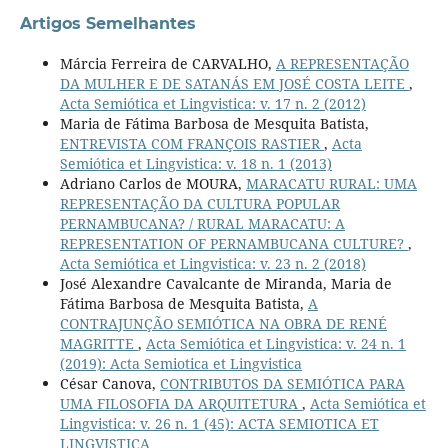
Artigos Semelhantes
Márcia Ferreira de CARVALHO,
A REPRESENTAÇÃO
DA MULHER E DE SATANÁS EM JOSÉ COSTA LEITE
,
Acta Semiótica et Lingvistica: v. 17 n. 2 (2012)
Maria de Fátima Barbosa de Mesquita Batista,
ENTREVISTA COM FRANÇOIS RASTIER
,
Acta
Semiótica et Lingvistica: v. 18 n. 1 (2013)
Adriano Carlos de MOURA,
MARACATU RURAL: UMA
REPRESENTAÇÃO DA CULTURA POPULAR
PERNAMBUCANA? / RURAL MARACATU: A
REPRESENTATION OF PERNAMBUCANA CULTURE?
,
Acta Semiótica et Lingvistica: v. 23 n. 2 (2018)
José Alexandre Cavalcante de Miranda, Maria de
Fátima Barbosa de Mesquita Batista,
A
CONTRAJUNÇÃO SEMIÓTICA NA OBRA DE RENÉ
MAGRITTE
,
Acta Semiótica et Lingvistica: v. 24 n. 1
(2019): Acta Semiotica et Lingvistica
César Canova,
CONTRIBUTOS DA SEMIÓTICA PARA
UMA FILOSOFIA DA ARQUITETURA
,
Acta Semiótica et
Lingvistica: v. 26 n. 1 (45): ACTA SEMIOTICA ET
LINGVISTICA