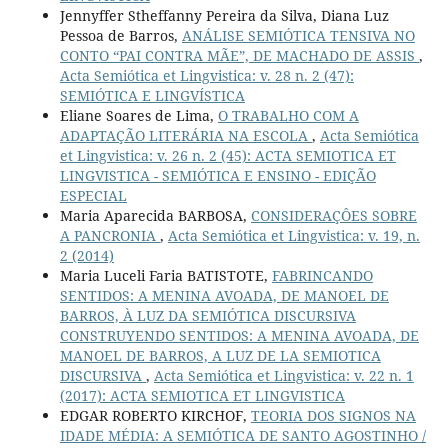
Jennyffer Stheffanny Pereira da Silva, Diana Luz
Pessoa de Barros,
ANÁLISE SEMIÓTICA TENSIVA NO
CONTO “PAI CONTRA MÃE”, DE MACHADO DE ASSIS
,
Acta Semiótica et Lingvistica: v. 28 n. 2 (47):
SEMIÓTICA E LINGVÍSTICA
Eliane Soares de Lima,
O TRABALHO COM A
ADAPTAÇÃO LITERÁRIA NA ESCOLA
,
Acta Semiótica
et Lingvistica: v. 26 n. 2 (45): ACTA SEMIOTICA ET
LINGVISTICA - SEMIÓTICA E ENSINO - EDIÇÃO
ESPECIAL
Maria Aparecida BARBOSA,
CONSIDERAÇÔES SOBRE
A PANCRONIA
,
Acta Semiótica et Lingvistica: v. 19, n.
2 (2014)
Maria Luceli Faria BATISTOTE,
FABRINCANDO
SENTIDOS: A MENINA AVOADA, DE MANOEL DE
BARROS, À LUZ DA SEMIÓTICA DISCURSIVA
CONSTRUYENDO SENTIDOS: A MENINA AVOADA, DE
MANOEL DE BARROS, A LUZ DE LA SEMIOTICA
DISCURSIVA
,
Acta Semiótica et Lingvistica: v. 22 n. 1
(2017): ACTA SEMIOTICA ET LINGVISTICA
EDGAR ROBERTO KIRCHOF,
TEORIA DOS SIGNOS NA
IDADE MÉDIA: A SEMIÓTICA DE SANTO AGOSTINHO /