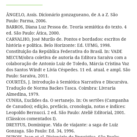
ÂNGELO, Assis. Dicionário gonzagueano, de A a Z. São
Paulo: Parma, 2006.
BARROS, Diana Luz Pessoa de. Teoria semiótica do texto. 4
ed. São Paulo: Ática, 2000.
CARVALHO, José Murilo de. Pontos e bordados: escritos de
história e política. Belo Horizonte: Ed. UFMG, 1998.
Constituição da República Federativa do Brasil. In: VADE
MECUM/obra coletiva de autoria da Editora Saraiva com a
colaboração de Antonio Luiz de Toledo, Márcia Cristina Vaz
dos Santos Windt e Lívia Céspedes. 11 ed. atual. e ampl. São
Paulo: Saraiva, 2011.
COURTÉS, J. Introdução à Semiótica Narrativa e Discursiva.
Tradução de Norma Backes Tasca. Coimbra: Livraria
Almedina, 1979.
CUNHA, Euclides da. O sertanejo. In: Os sertões (Campanha
de Canudos); edição, prefácio, cronologia, notas e índices:
Leopoldo Bernucci. 2 ed. São Paulo: Ateliê Editorial, 2001.
(Clássicos comentados I).
DREYFUS, Dominique. Vida de viajante: a saga de Luiz
Gonzaga. São Paulo: Ed. 34, 1996.
DUBOIS, Jean et al. Dicionário de linguística. São Paulo: