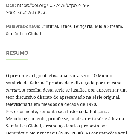
DOI:
https://doi.org/10.22478/ufpb.2446-
7006.46v27n1.61556
Cultural, Ethos, Feitiçaria, Mídia Stream,
Palavras-chave:
Semântica Global
RESUMO
O presente artigo objetiva analisar a série “O Mundo
sombrio de Sabrina” produzida e divulgada por um canal
stream
. A escolha desta série se justifica por apresentar um
teor discursivo distinto do apresentado na série original,
televisionada em meados da década de 1990.
Posteriormente, remonta-se a história da feitiçaria.
Metodologicamente, propõe-se, analisar esta série à luz da
Semântica Global, arcabouço teórico proposto por
Dominique Maingueneau (2005; 2008). As constatações aqui