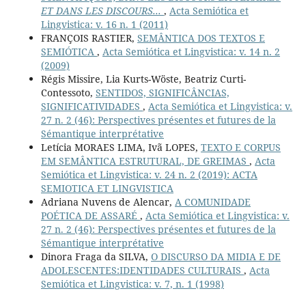
ET DANS LES DISCOURS...
,
Acta Semiótica et
Lingvistica: v. 16 n. 1 (2011)
FRANÇOIS RASTIER,
SEMÂNTICA DOS TEXTOS E
SEMIÓTICA
,
Acta Semiótica et Lingvistica: v. 14 n. 2
(2009)
Régis Missire, Lia Kurts-Wöste, Beatriz Curti-
Contessoto,
SENTIDOS, SIGNIFICÂNCIAS,
SIGNIFICATIVIDADES
,
Acta Semiótica et Lingvistica: v.
27 n. 2 (46): Perspectives présentes et futures de la
Sémantique interprétative
Letícia MORAES LIMA, Ivã LOPES,
TEXTO E CORPUS
EM SEMÂNTICA ESTRUTURAL, DE GREIMAS
,
Acta
Semiótica et Lingvistica: v. 24 n. 2 (2019): ACTA
SEMIOTICA ET LINGVISTICA
Adriana Nuvens de Alencar,
A COMUNIDADE
POÉTICA DE ASSARÉ
,
Acta Semiótica et Lingvistica: v.
27 n. 2 (46): Perspectives présentes et futures de la
Sémantique interprétative
Dinora Fraga da SILVA,
O DISCURSO DA MIDIA E DE
ADOLESCENTES:IDENTIDADES CULTURAIS
,
Acta
Semiótica et Lingvistica: v. 7, n. 1 (1998)