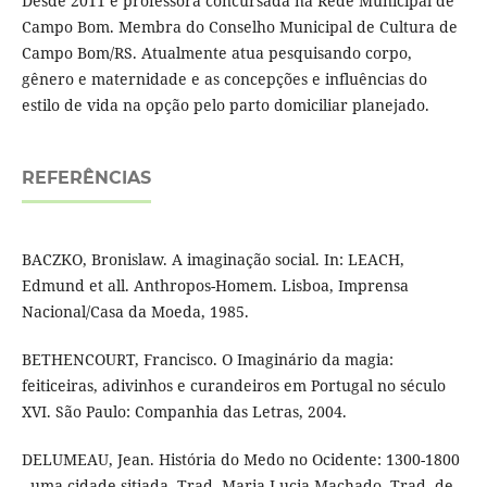
Desde 2011 é professora concursada na Rede Municipal de
Campo Bom. Membra do Conselho Municipal de Cultura de
Campo Bom/RS. Atualmente atua pesquisando corpo,
gênero e maternidade e as concepções e influências do
estilo de vida na opção pelo parto domiciliar planejado.
REFERÊNCIAS
BACZKO, Bronislaw. A imaginação social. In: LEACH,
Edmund et all. Anthropos-Homem. Lisboa, Imprensa
Nacional/Casa da Moeda, 1985.
BETHENCOURT, Francisco. O Imaginário da magia:
feiticeiras, adivinhos e curandeiros em Portugal no século
XVI. São Paulo: Companhia das Letras, 2004.
DELUMEAU, Jean. História do Medo no Ocidente: 1300-1800
- uma cidade sitiada. Trad. Maria Lucia Machado. Trad. de