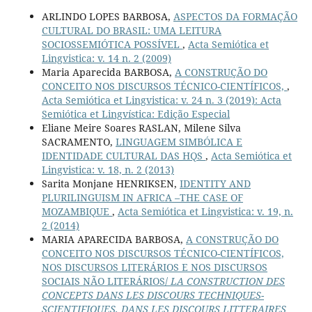
ARLINDO LOPES BARBOSA,
ASPECTOS DA FORMAÇÃO
CULTURAL DO BRASIL: UMA LEITURA
SOCIOSSEMIÓTICA POSSÍVEL
,
Acta Semiótica et
Lingvistica: v. 14 n. 2 (2009)
Maria Aparecida BARBOSA,
A CONSTRUÇÃO DO
CONCEITO NOS DISCURSOS TÉCNICO-CIENTÍFICOS,
,
Acta Semiótica et Lingvistica: v. 24 n. 3 (2019): Acta
Semiótica et Lingvística: Edição Especial
Eliane Meire Soares RASLAN, Milene Silva
SACRAMENTO,
LINGUAGEM SIMBÓLICA E
IDENTIDADE CULTURAL DAS HQS
,
Acta Semiótica et
Lingvistica: v. 18, n. 2 (2013)
Sarita Monjane HENRIKSEN,
IDENTITY AND
PLURILINGUISM IN AFRICA –THE CASE OF
MOZAMBIQUE
,
Acta Semiótica et Lingvistica: v. 19, n.
2 (2014)
MARIA APARECIDA BARBOSA,
A CONSTRUÇÃO DO
CONCEITO NOS DISCURSOS TÉCNICO-CIENTÍFICOS,
NOS DISCURSOS LITERÁRIOS E NOS DISCURSOS
SOCIAIS NÃO LITERÁRIOS/
LA CONSTRUCTION DES
CONCEPTS DANS LES DISCOURS TECHNIQUES-
SCIENTIFIQUES, DANS LES DISCOURS LITTERAIRES