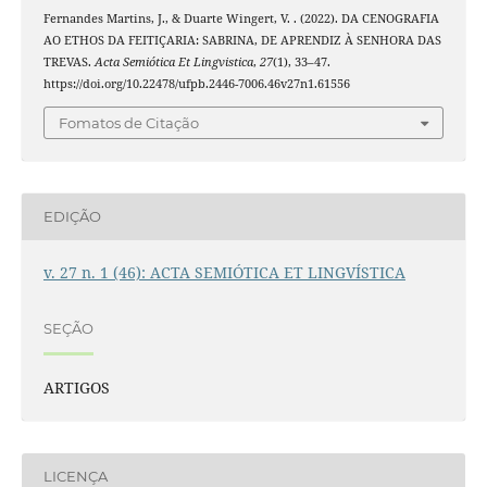
Fernandes Martins, J., & Duarte Wingert, V. . (2022). DA CENOGRAFIA
AO ETHOS DA FEITIÇARIA: SABRINA, DE APRENDIZ À SENHORA DAS
TREVAS.
Acta Semiótica Et Lingvistica
,
27
(1), 33–47.
https://doi.org/10.22478/ufpb.2446-7006.46v27n1.61556
Fomatos de Citação
EDIÇÃO
v. 27 n. 1 (46): ACTA SEMIÓTICA ET LINGVÍSTICA
SEÇÃO
ARTIGOS
LICENÇA