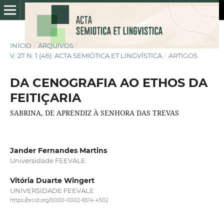
INÍCIO
/
ARQUIVOS
/
V. 27 N. 1 (46): ACTA SEMIÓTICA ET LINGVÍSTICA
/
ARTIGOS
DA CENOGRAFIA AO ETHOS DA
FEITIÇARIA
SABRINA, DE APRENDIZ À SENHORA DAS TREVAS
Jander Fernandes Martins
Universidade FEEVALE
Vitória Duarte Wingert
UNIVERSIDADE FEEVALE
https://orcid.org/0000-0002-6514-4502